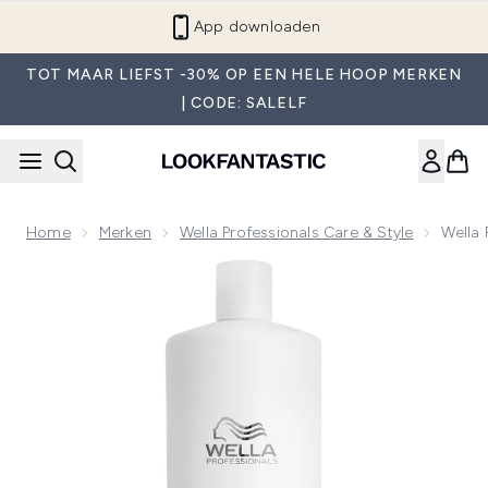
Overslaan naar de hoofdinhou
App downloaden
TOT MAAR LIEFST -30% OP EEN HELE HOOP MERKEN
| CODE: SALELF
Home
Merken
Wella Professionals Care & Style
Wella 
Now showing image 1 Wella Professionals Care Fusion Inten