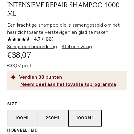
INTENSIEVE REPAIR SHAMPOO 1000
ML
Een krachtige shampoo die is samengesteld om het
haar zichtbaar te verstevigen en glad te maken.
4.7
(188)
Lees
188
Schrijf een beoordeling
Stel een vraag
beoordelingen.
€38,07
Dezelfde
paginalink.
€38,07 per L
Verdien
38
punten
Neem deel aan het loyaliteitsprogramma
SIZE:
100ML
250ML
1000ML
HOEVEELHEID