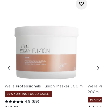
Wella Professionals Fusion Masker 500 ml
Wella Pro
200ml
30% KORTING | CODE: SALELF
30% KORTIN
4.8
(69)