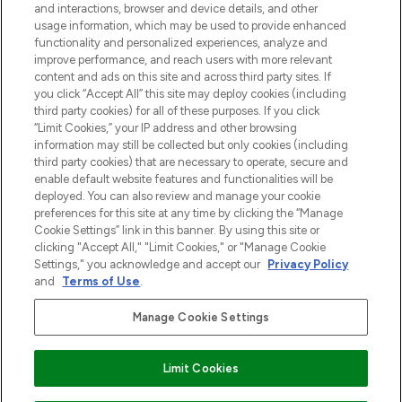
and interactions, browser and device details, and other
Cookie-toestemming
usage information, which may be used to provide enhanced
Do Not Sell or Share My Personal
functionality and personalized experiences, analyze and
Information
improve performance, and reach users with more relevant
content and ads on this site and across third party sites. If
you click “Accept All” this site may deploy cookies (including
HELP & INFORMATIE
third party cookies) for all of these purposes. If you click
“Limit Cookies,” your IP address and other browsing
information may still be collected but only cookies (including
BEDRIJFSINFORMATIE
third party cookies) that are necessary to operate, secure and
enable default website features and functionalities will be
deployed. You can also review and manage your cookie
OVER LOOKFANTASTIC
preferences for this site at any time by clicking the “Manage
Cookie Settings” link in this banner. By using this site or
clicking "Accept All," "Limit Cookies," or "Manage Cookie
Settings," you acknowledge and accept our
Privacy Policy
and
Terms of Use
.
Betaal veilig met
Manage Cookie Settings
Limit Cookies