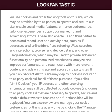
LOOKFANTASTIC is de ultieme online
We use cookies and other tracking tools on this site, which
beautybestemming van Europa, met de
may be provided by third parties, to operate and secure our
beste huidverzorging, haarproducten en
site, enable social media features, enhance performance,
make-up van meer dan 200 topmerken.
tailor user experiences, support our marketing and
Shop online of via de app, met gratis
advertising efforts. These also enable us and third parties to
verzending vanaf €40.
access and record user and activity data, such as IP
addresses and online identifiers, referring URLs, searches
and interactions, browser and device details, and other
Cookie-toestemming
usage information, which may be used to provide enhanced
Do Not Sell or Share My Personal
functionality and personalized experiences, analyze and
Information
improve performance, and reach users with more relevant
content and ads on this site and across third party sites. If
you click “Accept All” this site may deploy cookies (including
HELP & INFORMATIE
third party cookies) for all of these purposes. If you click
“Limit Cookies,” your IP address and other browsing
information may still be collected but only cookies (including
BEDRIJFSINFORMATIE
third party cookies) that are necessary to operate, secure and
enable default website features and functionalities will be
deployed. You can also review and manage your cookie
OVER LOOKFANTASTIC
preferences for this site at any time by clicking the “Manage