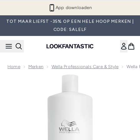
Overslaan naar de hoofdinhou
App downloaden
TOT MAAR LIEFST -35% OP EEN HELE HOOP MERKEN |
CODE: SALELF
Home
Merken
Wella Professionals Care & Style
Wella 
Now showing image 1 Wella Professionals Fusion Conditione