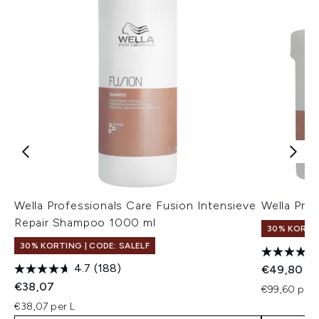
Wella Professionals Care Fusion Intensieve
Wella Pro
Repair Shampoo 1000 ml
30% KORTIN
30% KORTING | CODE: SALELF
4.7
(188)
€49,80
€38,07
€99,60 per 
€38,07 per L