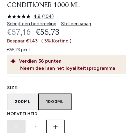
CONDITIONER 1000 ML
4.8
(104)
Lees
104
Schrijf een beoordeling
Stel een vraag
beoordelingen.
RECOMMENDED RETAIL PRICE:
HUIDIGE PRIJS:
€57,16
€55,73
Dezelfde
paginalink.
Bespaar €1.43
( 3% Korting )
€55,73 per L
Verdien
56
punten
Neem deel aan het loyaliteitsprogramma
SIZE:
200ML
1000ML
HOEVEELHEID