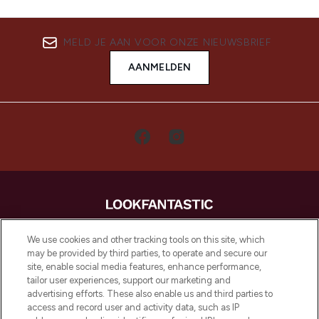
MELD JE AAN VOOR ONZE NIEUWSBRIEF
AANMELDEN
LOOKFANTASTIC is de ultieme online
We use cookies and other tracking tools on this site, which
beautybestemming van Europa, met de
may be provided by third parties, to operate and secure our
beste huidverzorging, haarproducten en
site, enable social media features, enhance performance,
make-up van meer dan 200 topmerken.
tailor user experiences, support our marketing and
Shop online of via de app, met gratis
advertising efforts. These also enable us and third parties to
verzending vanaf €40.
access and record user and activity data, such as IP