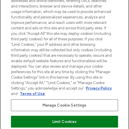
addresses and online identifiers, referring URLs, searches
and interactions, browser and device details, and other
Cookie-toestemming
usage information, which may be used to provide enhanced
Do Not Sell or Share My Personal
functionality and personalized experiences, analyze and
Information
improve performance, and reach users with more relevant
content and ads on this site and across third party sites. If
you click “Accept All” this site may deploy cookies (including
HELP & INFORMATIE
third party cookies) for all of these purposes. If you click
“Limit Cookies,” your IP address and other browsing
information may still be collected but only cookies (including
BEDRIJFSINFORMATIE
third party cookies) that are necessary to operate, secure and
enable default website features and functionalities will be
deployed. You can also review and manage your cookie
OVER LOOKFANTASTIC
preferences for this site at any time by clicking the “Manage
Cookie Settings” link in this banner. By using this site or
clicking "Accept All," "Limit Cookies," or "Manage Cookie
Settings," you acknowledge and accept our
Privacy Policy
and
Terms of Use
.
Betaal veilig met
Manage Cookie Settings
Limit Cookies