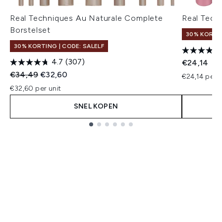
Real Techniques Au Naturale Complete
Real Tech
Borstelset
30% KORTIN
30% KORTING | CODE: SALELF
4.7
(307)
€24,14
Recommended Retail Price:
Huidige prijs:
€34,49
€32,60
€24,14 per u
€32,60 per unit
SNEL KOPEN
Showing slide 1