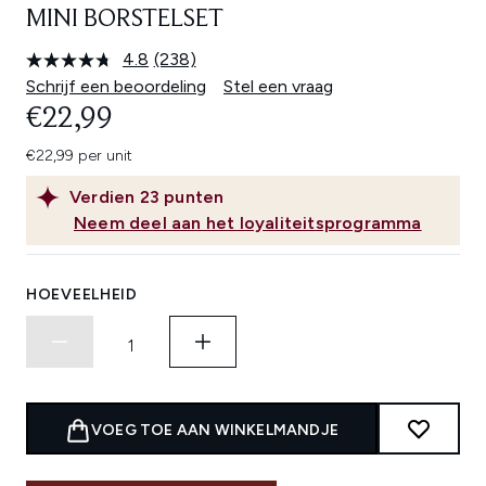
MINI BORSTELSET
4.8
(238)
Lees
238
Schrijf een beoordeling
Stel een vraag
beoordelingen.
€22,99
Dezelfde
paginalink.
€22,99 per unit
Verdien
23
punten
Neem deel aan het loyaliteitsprogramma
HOEVEELHEID
VOEG TOE AAN WINKELMANDJE