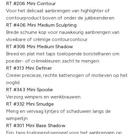
RT #206 Mini Contour
Voor het delicaat aanbrengen van highlighter of
contourproduct boven of onder de jukbeenderen.
RT #406 Mini Medium Sculpting
Brede schuine kop voor nauwkeurig aanbrengen van
vloeibare of crèmige contourcontour.
RT #308 Mini Medium Shadow
Breed en plat met taps toelopende borstelharen om
poeder- of crèmekleuren zacht te mengen.
RT #313 Mini Definer
Creëer precieze, rechte kattenogen of motieven op het
ooglid.
RT #343 Mini Spoolie
Verzorg wimpers en wenkbrauwen.
RT #332 Mini Smudge
Meng en vervaag lijntjes of schaduwen langs de
wimperlijn.
RT #301 Mini Base Shadow
Fijn, taps toelopend penseel voor het aanbrengen op