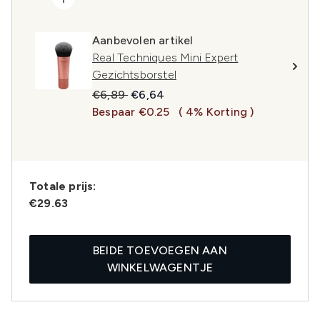
Aanbevolen artikel
Real Techniques Mini Expert
Gezichtsborstel
Recommended Retail Price:
Huidige prijs:
€6,89
€6,64
Bespaar €0.25
( 4% Korting )
Totale prijs:
€29.63
BEIDE TOEVOEGEN AAN
WINKELWAGENTJE