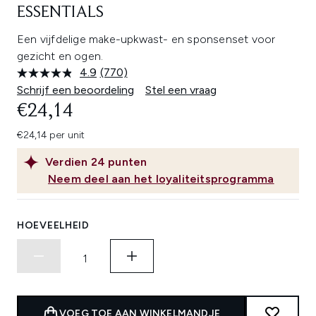
ESSENTIALS
Een vijfdelige make-upkwast- en sponsenset voor
gezicht en ogen.
4.9
(770)
Lees
770
Schrijf een beoordeling
Stel een vraag
beoordelingen.
€24,14
Dezelfde
paginalink.
€24,14 per unit
Verdien
24
punten
Neem deel aan het loyaliteitsprogramma
HOEVEELHEID
VOEG TOE AAN WINKELMANDJE