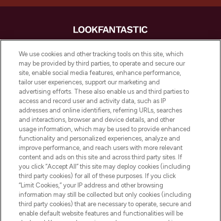
LOOKFANTASTIC is de ultieme online
We use cookies and other tracking tools on this site, which
beautybestemming van Europa, met de
may be provided by third parties, to operate and secure our
beste huidverzorging, haarproducten en
site, enable social media features, enhance performance,
make-up van meer dan 200 topmerken.
tailor user experiences, support our marketing and
Shop online of via de app, met gratis
advertising efforts. These also enable us and third parties to
verzending vanaf €40.
access and record user and activity data, such as IP
addresses and online identifiers, referring URLs, searches
and interactions, browser and device details, and other
Cookie-toestemming
usage information, which may be used to provide enhanced
Do Not Sell or Share My Personal
functionality and personalized experiences, analyze and
Information
improve performance, and reach users with more relevant
content and ads on this site and across third party sites. If
you click “Accept All” this site may deploy cookies (including
HELP & INFORMATIE
third party cookies) for all of these purposes. If you click
“Limit Cookies,” your IP address and other browsing
information may still be collected but only cookies (including
BEDRIJFSINFORMATIE
third party cookies) that are necessary to operate, secure and
enable default website features and functionalities will be