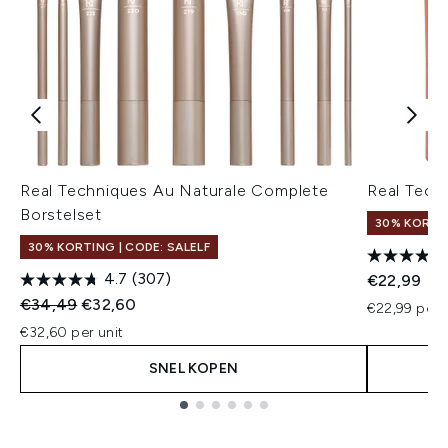
Real Techniques Au Naturale Complete
Real Tech
Borstelset
30% KORTIN
30% KORTING | CODE: SALELF
4.7
(307)
€22,99
Recommended Retail Price:
Huidige prijs:
€34,49
€32,60
€22,99 per u
€32,60 per unit
SNEL KOPEN
Showing slide 1