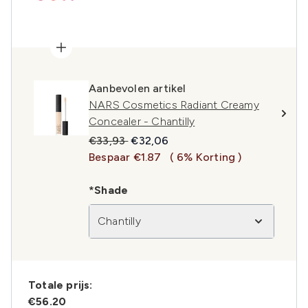
Aanbevolen artikel
NARS Cosmetics Radiant Creamy
Concealer - Chantilly
Recommended Retail Price:
Huidige prijs:
€33,93
€32,06
Bespaar €1.87
( 6% Korting )
*Shade
Chantilly
Totale prijs:
€56.20