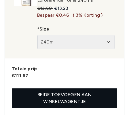
Exfoliërende Toner 240 ml
Recommended Retail Price:
Huidige prijs:
€13,69
€13,23
Bespaar €0.46
( 3% Korting )
*Size
240ml
Totale prijs:
€111.67
BEIDE TOEVOEGEN AAN
WINKELWAGENTJE