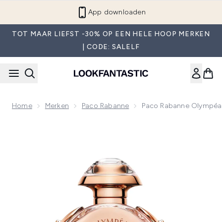
Overslaan naar de hoofdinhou
App downloaden
TOT MAAR LIEFST -30% OP EEN HELE HOOP MERKEN
| CODE: SALELF
Home
Merken
Paco Rabanne
Paco Rabanne Olympéa 
Now showing image 1 Paco Rabanne Olympéa Eau de Parfum