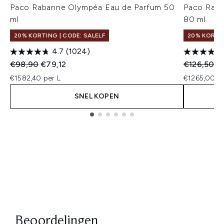
Paco Rabanne Olympéa Eau de Parfum 50
Paco Raba
ml
80 ml
20% KORTING | CODE: SALELF
20% KORTIN
4.7
(1024)
Recommended Retail Price:
Huidige prijs:
Recommend
Hu
€98,90
€79,12
€126,50
€
€1582,40 per L
€1265,00 pe
SNEL KOPEN
Showing slide 1