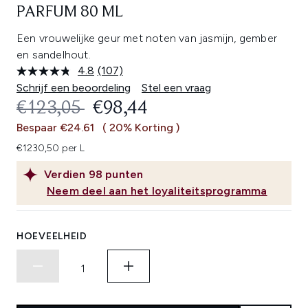
PARFUM 80 ML
Een vrouwelijke geur met noten van jasmijn, gember
en sandelhout.
4.8
(107)
Lees
107
Schrijf een beoordeling
Stel een vraag
beoordelingen.
RECOMMENDED RETAIL PRICE:
HUIDIGE PRIJS:
€123,05
€98,44
Dezelfde
paginalink.
Bespaar €24.61
( 20% Korting )
€1230,50 per L
Verdien
98
punten
Neem deel aan het loyaliteitsprogramma
HOEVEELHEID