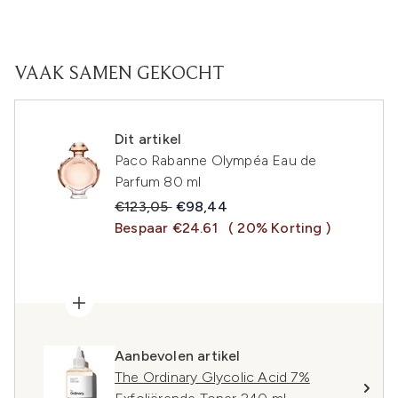
VAAK SAMEN GEKOCHT
Dit artikel
Paco Rabanne Olympéa Eau de
Parfum 80 ml
Recommended Retail Price:
Huidige prijs:
€123,05
€98,44
Bespaar €24.61
( 20% Korting )
Aanbevolen artikel
The Ordinary Glycolic Acid 7%