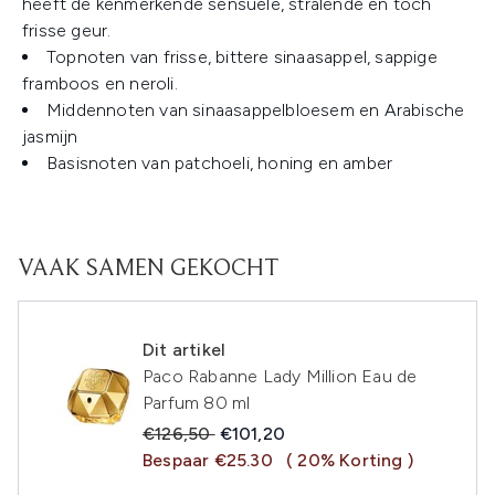
heeft de kenmerkende sensuele, stralende en toch
frisse geur.
Topnoten van frisse, bittere sinaasappel, sappige
framboos en neroli.
Middennoten van sinaasappelbloesem en Arabische
jasmijn
Basisnoten van patchoeli, honing en amber
VAAK SAMEN GEKOCHT
Dit artikel
Paco Rabanne Lady Million Eau de
Parfum 80 ml
Recommended Retail Price:
Huidige prijs:
€126,50
€101,20
Bespaar €25.30
( 20% Korting )