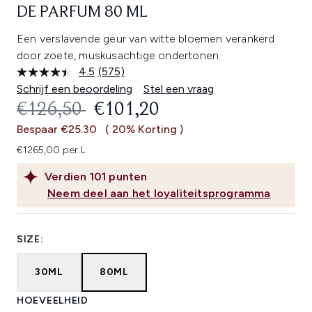
DE PARFUM 80 ML
Een verslavende geur van witte bloemen verankerd
door zoete, muskusachtige ondertonen.
4.5
(575)
Lees
575
Schrijf een beoordeling
Stel een vraag
beoordelingen.
RECOMMENDED RETAIL PRICE:
HUIDIGE PRIJS:
€126,50
€101,20
Dezelfde
paginalink.
Bespaar €25.30
( 20% Korting )
€1265,00 per L
Verdien
101
punten
Neem deel aan het loyaliteitsprogramma
SIZE:
30ML
80ML
HOEVEELHEID