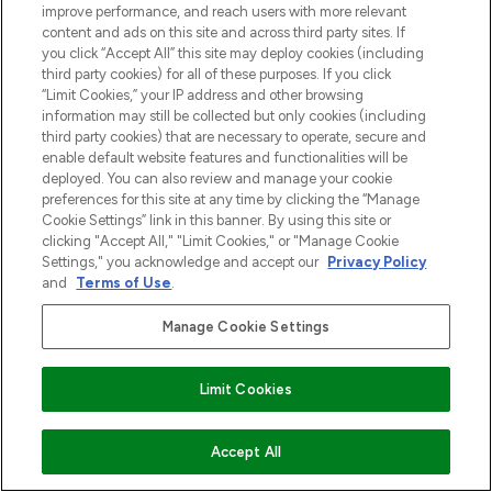
make-up van meer dan 200 topmerken.
improve performance, and reach users with more relevant
Shop online of via de app, met gratis
content and ads on this site and across third party sites. If
you click “Accept All” this site may deploy cookies (including
verzending vanaf €40.
third party cookies) for all of these purposes. If you click
“Limit Cookies,” your IP address and other browsing
Cookie-toestemming
information may still be collected but only cookies (including
Do Not Sell or Share My Personal
third party cookies) that are necessary to operate, secure and
Information
enable default website features and functionalities will be
deployed. You can also review and manage your cookie
preferences for this site at any time by clicking the “Manage
HELP & INFORMATIE
Cookie Settings” link in this banner. By using this site or
clicking "Accept All," "Limit Cookies," or "Manage Cookie
Settings," you acknowledge and accept our
Privacy Policy
BEDRIJFSINFORMATIE
and
Terms of Use
.
Manage Cookie Settings
OVER LOOKFANTASTIC
Limit Cookies
Betaal veilig met
VOEG TOE AAN WINKELMANDJE
Accept All