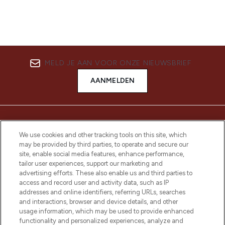
MELD JE AAN VOOR ONZE NIEUWSBRIEF
AANMELDEN
We use cookies and other tracking tools on this site, which
may be provided by third parties, to operate and secure our
site, enable social media features, enhance performance,
tailor user experiences, support our marketing and
advertising efforts. These also enable us and third parties to
access and record user and activity data, such as IP
addresses and online identifiers, referring URLs, searches
LOOKFANTASTIC is de ultieme online
and interactions, browser and device details, and other
beautybestemming van Europa, met de
usage information, which may be used to provide enhanced
beste huidverzorging, haarproducten en
functionality and personalized experiences, analyze and