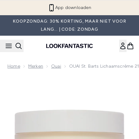
Overslaan naar de hoofdinhou
App downloaden
KOOPZONDAG: 30% KORTING, MAAR NIET VOOR
LANG... | CODE: ZONDAG
Home
Merken
Ouai
OUAI St. Barts Lichaamscrème 2
Now showing image 1 OUAI St. Barts Lichaamscrème 212g