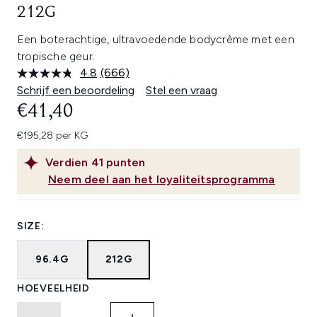
212G
Een boterachtige, ultravoedende bodycrème met een
tropische geur.
4.8
(666)
Lees
666
Schrijf een beoordeling
Stel een vraag
beoordelingen.
€41,40
Dezelfde
paginalink.
€195,28 per KG
Verdien
41
punten
Neem deel aan het loyaliteitsprogramma
SIZE:
96.4G
212G
HOEVEELHEID