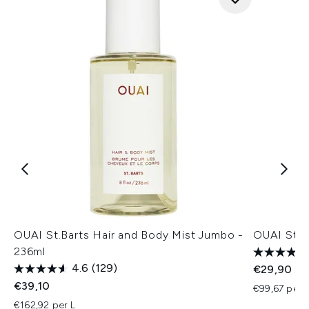
OUAI St.Barts Hair and Body Mist Jumbo -
OUAI St. 
236ml
4.6
(129)
€29,90
€39,10
€99,67 per 
€162,92 per L