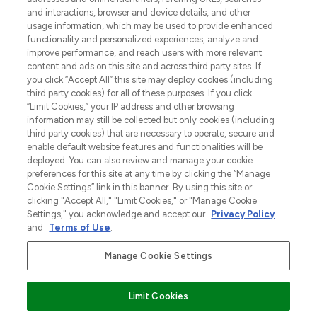
LOOKFANTASTIC is de ultieme online
and interactions, browser and device details, and other
beautybestemming van Europa, met de
usage information, which may be used to provide enhanced
beste huidverzorging, haarproducten en
functionality and personalized experiences, analyze and
make-up van meer dan 200 topmerken.
improve performance, and reach users with more relevant
Shop online of via de app, met gratis
content and ads on this site and across third party sites. If
verzending vanaf €40.
you click “Accept All” this site may deploy cookies (including
third party cookies) for all of these purposes. If you click
Cookie-toestemming
“Limit Cookies,” your IP address and other browsing
information may still be collected but only cookies (including
Do Not Sell or Share My Personal
third party cookies) that are necessary to operate, secure and
Information
enable default website features and functionalities will be
deployed. You can also review and manage your cookie
HELP & INFORMATIE
preferences for this site at any time by clicking the “Manage
Cookie Settings” link in this banner. By using this site or
clicking "Accept All," "Limit Cookies," or "Manage Cookie
BEDRIJFSINFORMATIE
Settings," you acknowledge and accept our
Privacy Policy
and
Terms of Use
.
OVER LOOKFANTASTIC
Manage Cookie Settings
Limit Cookies