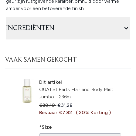
geur zijn rustgevende karakter, omhuld door warme
amber voor een betoverende finish.
INGREDIËNTEN
VAAK SAMEN GEKOCHT
Dit artikel
OUAI St.Barts Hair and Body Mist
Jumbo - 236ml
Recommended Retail Price:
Huidige prijs:
€39,10
€31,28
Bespaar €7.82
( 20% Korting )
*Size