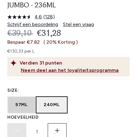
JUMBO - 236ML
4.6
(128)
Lees
128
Schrijf een beoordeling
Stel een vraag
beoordelingen.
RECOMMENDED RETAIL PRICE:
HUIDIGE PRIJS:
€39,10
€31,28
Dezelfde
paginalink.
Bespaar €7.82
( 20% Korting )
€130,33 per L
Verdien
31
punten
Neem deel aan het loyaliteitsprogramma
SIZE:
97ML
240ML
HOEVEELHEID