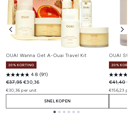
OUAI Wanna Get A-Ouai Travel Kit
OUAI St. 
20% KORTING
20% KORTI
4.8
(91)
Recommended Retail Price:
Huidige prijs:
Recommend
Hui
€37,95
€30,36
€41,40
€3
€30,36 per unit
€156,23 per
SNEL KOPEN
Showing slide 1