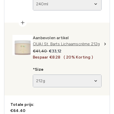
240ml
Aanbevolen artikel
OUAI St. Barts Lichaamscrème 212g
Recommended Retail Price:
Huidige prijs:
€41,40
€33,12
Bespaar €8.28
( 20% Korting )
*Size
212g
Totale prijs:
€64.40