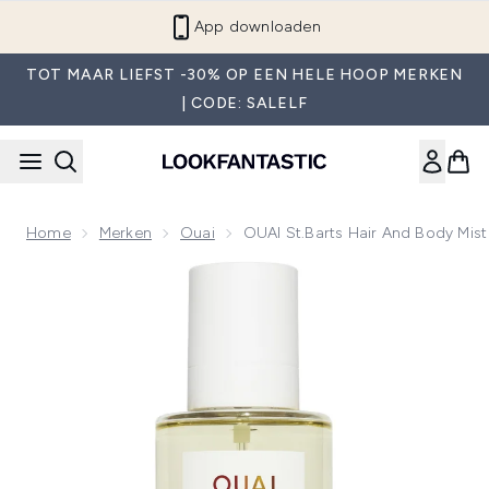
Overslaan naar de hoofdinhou
App downloaden
TOT MAAR LIEFST -30% OP EEN HELE HOOP MERKEN
| CODE: SALELF
Home
Merken
Ouai
OUAI St.Barts Hair And Body Mis
Now showing image 1 OUAI St.Barts Hair and Body Mist Jum