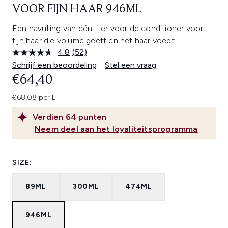
VOOR FIJN HAAR 946ML
Een navulling van één liter voor de conditioner voor
fijn haar die volume geeft en het haar voedt.
4.8
(52)
Lees
52
Schrijf een beoordeling
Stel een vraag
beoordelingen.
€64,40
Dezelfde
paginalink.
€68,08 per L
Verdien
64
punten
Neem deel aan het loyaliteitsprogramma
SIZE:
89ML
300ML
474ML
946ML