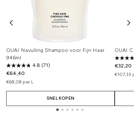
OUAI Navulling Shampoo voor Fijn Haar
OUAI Cond
946ml
4.8
(71)
€32,20
€64,40
€107,33 per
€68,08 per L
SNEL KOPEN
Showing slide 1