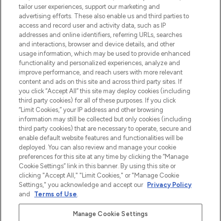
make-up van meer dan 200 topmerken.
tailor user experiences, support our marketing and
Shop online of via de app, met gratis
advertising efforts. These also enable us and third parties to
verzending vanaf €40.
access and record user and activity data, such as IP
addresses and online identifiers, referring URLs, searches
and interactions, browser and device details, and other
Cookie-toestemming
usage information, which may be used to provide enhanced
Do Not Sell or Share My Personal
functionality and personalized experiences, analyze and
Information
improve performance, and reach users with more relevant
content and ads on this site and across third party sites. If
you click “Accept All” this site may deploy cookies (including
HELP & INFORMATIE
third party cookies) for all of these purposes. If you click
“Limit Cookies,” your IP address and other browsing
information may still be collected but only cookies (including
BEDRIJFSINFORMATIE
third party cookies) that are necessary to operate, secure and
enable default website features and functionalities will be
deployed. You can also review and manage your cookie
OVER LOOKFANTASTIC
preferences for this site at any time by clicking the “Manage
Cookie Settings” link in this banner. By using this site or
clicking "Accept All," "Limit Cookies," or "Manage Cookie
Settings," you acknowledge and accept our
Privacy Policy
and
Terms of Use
.
Betaal veilig met
Manage Cookie Settings