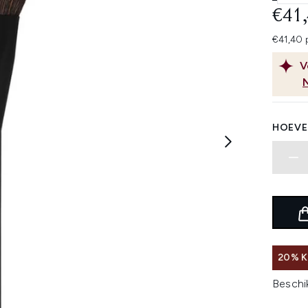
€41
€41,40 
V
HOEVE
20% K
Beschi