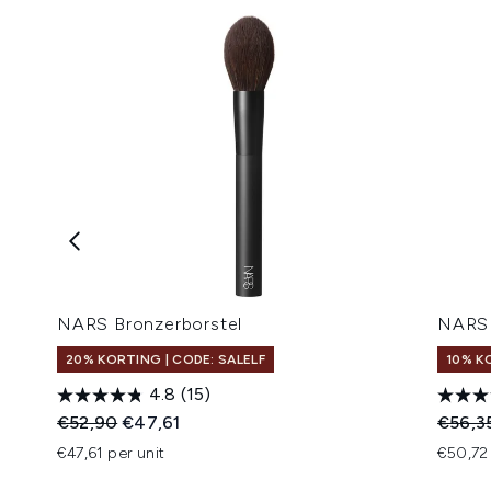
NARS Bronzerborstel
NARS 
20% KORTING | CODE: SALELF
10% K
4.8
(15)
Recommended Retail Price:
Huidige prijs:
Recomm
€52,90
€47,61
€56,3
€47,61 per unit
€50,72 