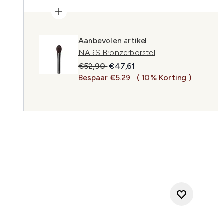
Aanbevolen artikel
NARS Bronzerborstel
Recommended Retail Price:
Huidige prijs:
€52,90
€47,61
Bespaar €5.29
( 10% Korting )