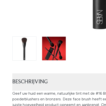
BESCHRIJVING
Geef uw huid een warme, natuurlijke tint met de #16 
poederblushers en bronzers. Deze face brush heeft e
juiste hoeveelheid product opneemt en aanbrengt. O