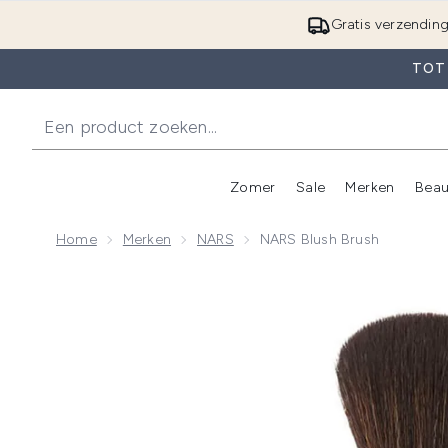
Gratis verzendin
TOT 
Zomer
Sale
Merken
Beau
Enter submenu (Zome
E
Home
Merken
NARS
NARS Blush Brush
Now showing image 1 NARS Blush Brush