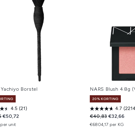
Yachiyo Borstel
NARS Blush 4.8g (
ORTING
20% KORTING
4.5
(21)
4.7
(221
ended Retail Price:
Huidige prijs:
Recommended Retail
Huidige prij
5
€50,72
€40,83
€32,66
per unit
€6804,17 per KG