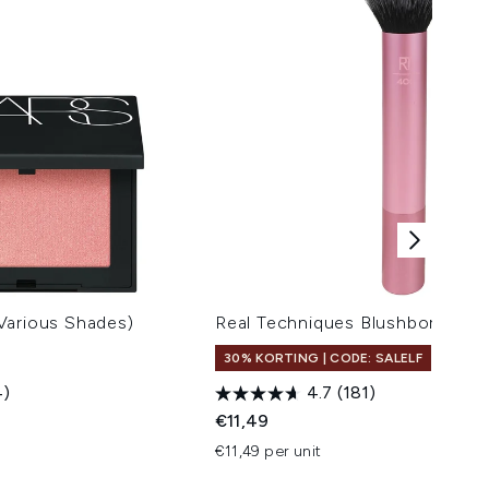
Various Shades)
Real Techniques Blushborstel
30% KORTING | CODE: SALELF
4)
4.7
(181)
 Price:
s:
€11,49
€11,49 per unit