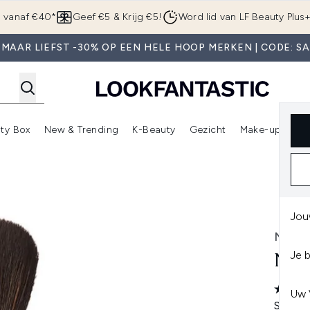
Overslaan naar de hoofdinhou
g vanaf €40*
Geef €5 & Krijg €5!
Word lid van LF Beauty Plus
MAAR LIEFST -30% OP EEN HELE HOOP MERKEN | CODE: S
ty Box
New & Trending
K-Beauty
Gezicht
Make-up
Pa
r)
nter submenu (Sale)
Enter submenu (Merken)
Enter submenu (Beauty Box)
Enter submenu (New & Trending)
Enter submenu (K-Beauty
E
Jou
NAR
Je 
NAR
Uw 
Schrijf