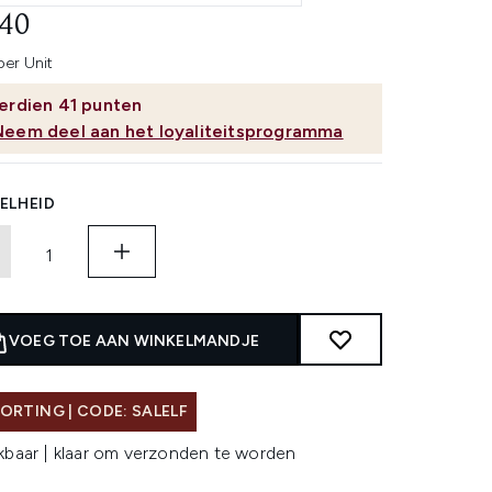
beoordelingen.
,40
Dezelfde
paginalink.
per Unit
erdien
41
punten
Neem deel aan het loyaliteitsprogramma
ELHEID
VOEG TOE AAN WINKELMANDJE
ORTING | CODE: SALELF
kbaar | klaar om verzonden te worden