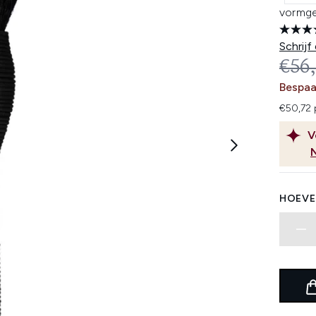
vormge
Schrijf
REC
€56
Bespaa
€50,72 
V
HOEVE