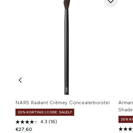
NARS Radiant Crèmey Concealerborstel
Armani
Shade
20% KORTING | CODE: SALELF
20% K
4.3
(16)
€27,60