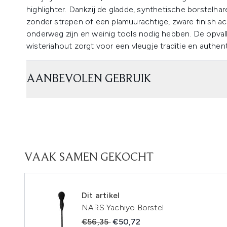
highlighter. Dankzij de gladde, synthetische borstelha
zonder strepen of een plamuurachtige, zware finish ach
onderweg zijn en weinig tools nodig hebben. De opv
wisteriahout zorgt voor een vleugje traditie en authenti
AANBEVOLEN GEBRUIK
VAAK SAMEN GEKOCHT
Dit artikel
NARS Yachiyo Borstel
Recommended Retail Price:
Huidige prijs:
€56,35
€50,72