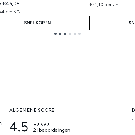
ended Retail Price:
Huidige prijs:
5
€45,08
€41,40 per Unit
44 per KG
SNEL KOPEN
SN