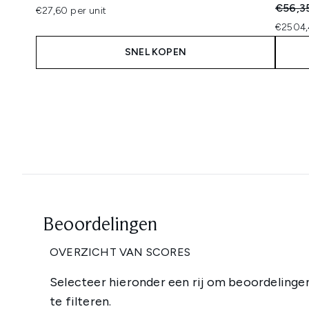
Recomm
€56,3
€27,60 per unit
€2504,
SNEL KOPEN
Showing slide 1