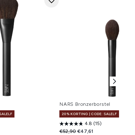
NARS Bronzerborstel
SALELF
20% KORTING | CODE: SALELF
4.8
(15)
Recommended Retail Price:
Huidige prijs:
€52,90
€47,61