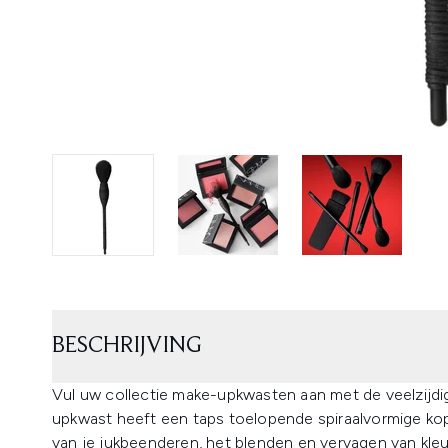
BESCHRIJVING
Vul uw collectie make-upkwasten aan met de veelzijd
upkwast heeft een taps toelopende spiraalvormige kop
van je jukbeenderen, het blenden en vervagen van kl