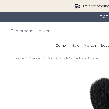
Gratis verzendin
TOT 
Zomer
Sale
Merken
Beau
Enter submenu (Zome
E
Home
Merken
NARS
NARS Yachiyo Borstel
Now showing image 1 NARS Yachiyo Borstel