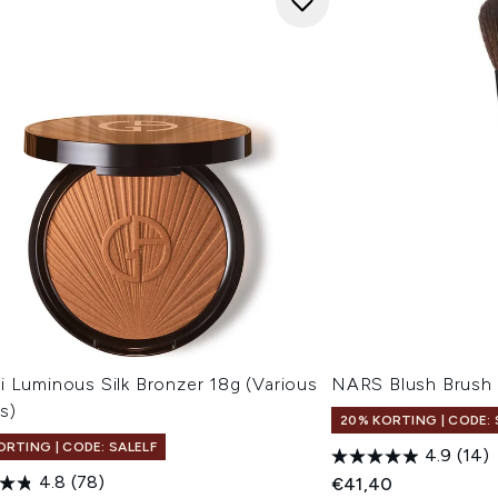
 Luminous Silk Bronzer 18g (Various
NARS Blush Brush
s)
20% KORTING | CODE: 
ORTING | CODE: SALELF
4.9
(14)
4.8
(78)
€41,40