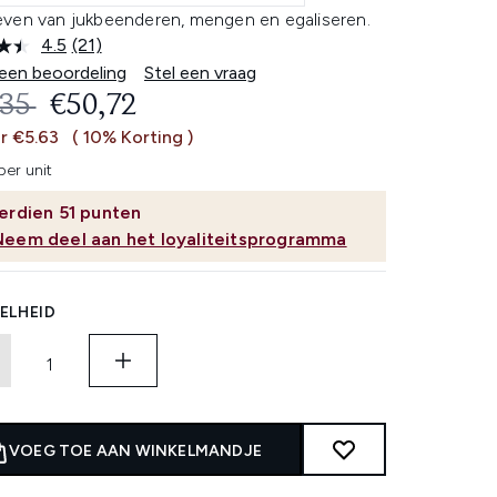
ven van jukbeenderen, mengen en egaliseren.
4.5
(21)
Lees
21
 een beoordeling
Stel een vraag
beoordelingen.
OMMENDED RETAIL PRICE:
HUIDIGE PRIJS:
,35
€50,72
Dezelfde
paginalink.
r €5.63
( 10% Korting )
per unit
erdien
51
punten
Neem deel aan het loyaliteitsprogramma
ELHEID
VOEG TOE AAN WINKELMANDJE