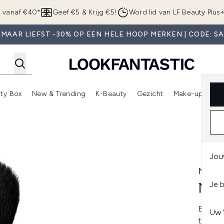
Overslaan naar de hoofdinhou
g vanaf €40*
Geef €5 & Krijg €5!
Word lid van LF Beauty Plus
MAAR LIEFST -30% OP EEN HELE HOOP MERKEN | CODE: S
ty Box
New & Trending
K-Beauty
Gezicht
Make-up
Pa
r)
nter submenu (Sale)
Enter submenu (Merken)
Enter submenu (Beauty Box)
Enter submenu (New & Trending)
Enter submenu (K-Beauty
E
Jou
NAR
Je 
NAR
Een mu
Uw 
toelop