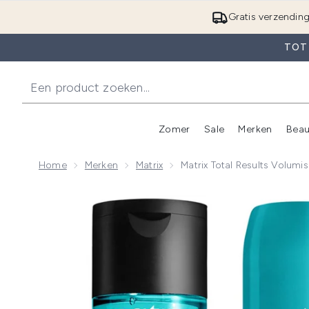
Gratis verzendin
TOT 
Zomer
Sale
Merken
Beau
Enter submenu (Zome
E
Home
Merken
Matrix
Matrix Total Results Volumi
Now showing image 1 Matrix Total Results Volumising 