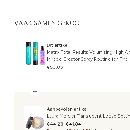
VAAK SAMEN GEKOCHT
Dit artikel
Matrix Total Results Volumising High 
Miracle Creator Spray Routine for Fine 
€50,03
Aanbevolen artikel
Laura Mercier Translucent Loose Setti
Recommended Retail Price:
Huidige prijs:
€44,28
€41,84