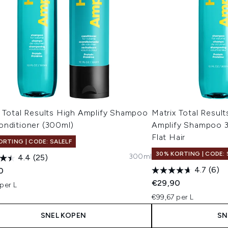
x Total Results High Amplify Shampoo
Matrix Total Resul
onditioner (300ml)
Amplify Shampoo 3
Flat Hair
ORTING | CODE: SALELF
30% KORTING | CODE: 
300ml
4.4
(25)
4.7
(6)
0
€29,90
per L
€99,67 per L
SNEL KOPEN
SN