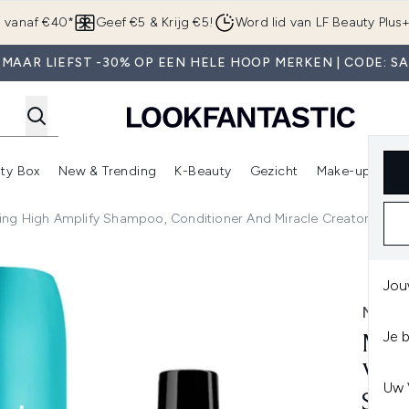
Overslaan naar de hoofdinhou
g vanaf €40*
Geef €5 & Krijg €5!
Word lid van LF Beauty Plus
MAAR LIEFST -30% OP EEN HELE HOOP MERKEN | CODE: S
ty Box
New & Trending
K-Beauty
Gezicht
Make-up
Pa
r)
nter submenu (Sale)
Enter submenu (Merken)
Enter submenu (Beauty Box)
Enter submenu (New & Trending)
Enter submenu (K-Beauty
E
sing High Amplify Shampoo, Conditioner And Miracle Creator Spray 
High Amplify Shampoo, Conditioner and Miracle Creator Spray 
Jou
MATR
Je 
MAT
VOL
Uw 
SHA