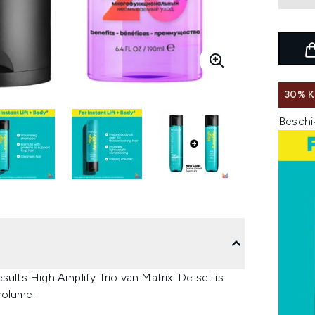
30% K
Beschi
sults High Amplify Trio van Matrix. De set is
 volume.