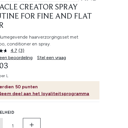
ACLE CREATOR SPRAY
TINE FOR FINE AND FLAT
R
lumegevende haarverzorgingsset met
o, conditioner en spray.
4.7
(3)
Lees
3
 een beoordeling
Stel een vraag
beoordelingen.
,03
Dezelfde
paginalink.
per L
erdien
50
punten
Neem deel aan het loyaliteitsprogramma
ELHEID