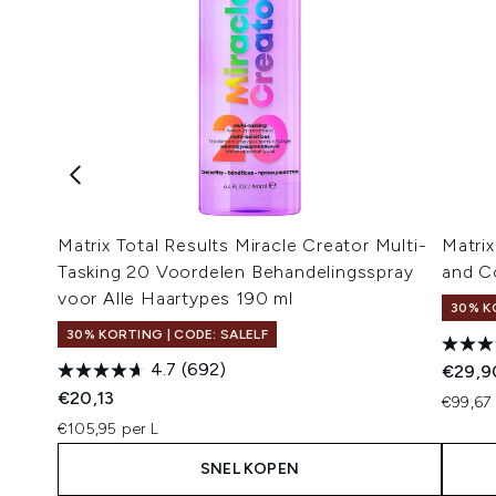
Matrix Total Results Miracle Creator Multi-
Matri
Tasking 20 Voordelen Behandelingsspray
and C
voor Alle Haartypes 190 ml
30% K
30% KORTING | CODE: SALELF
4.7
(692)
€29,9
€20,13
€99,67 
€105,95 per L
SNEL KOPEN