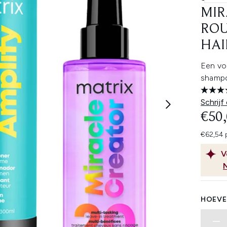
MIR
ROU
HAI
Een vo
shampo
Schrijf
€50
€62,54 
V
HOEVE