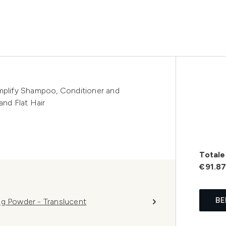
Amplify Shampoo, Conditioner and
and Flat Hair
Totale 
€91.8
BE
ng Powder - Translucent