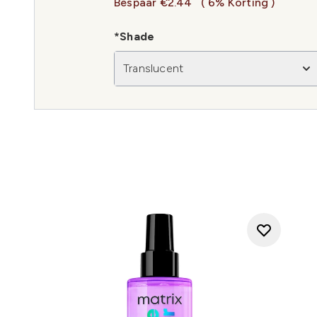
Bespaar €2.44
( 6% Korting )
*Shade
Translucent