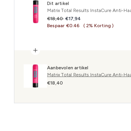
Dit artikel
Matrix Total Results InstaCure Anti-
Recommended Retail Price:
Huidige prijs:
€18,40
€17,94
Bespaar €0.46
( 2% Korting )
Aanbevolen artikel
Matrix Total Results InstaCure Anti-Ha
€18,40