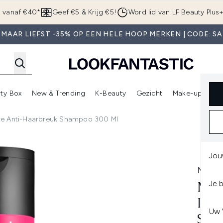
Overslaan naar de hoofdinhou
g vanaf €40*
Geef €5 & Krijg €5!
Word lid van LF Beauty Plus
 MAAR LIEFST -35% OP EEN HELE HOOP MERKEN | CODE: SA
ty Box
New & Trending
K-Beauty
Gezicht
Make-up
Pa
r)
nter submenu (Sale)
Enter submenu (Merken)
Enter submenu (Beauty Box)
Enter submenu (New & Trending)
Enter submenu (K-Beauty
E
Cure Anti-Haarbreuk Shampoo 300 Ml
 Anti-Haarbreuk Shampoo 300 ml
Jou
MATR
Je 
MAT
INS
Uw 
SHA