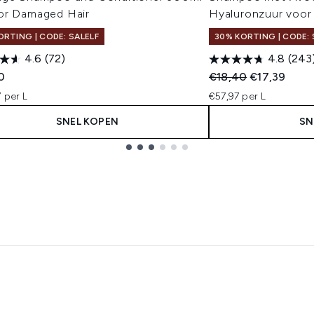
or Damaged Hair
Hyaluronzuur voor
ORTING | CODE: SALELF
30% KORTING | CODE: 
4.6
(72)
4.8
(243
Recommended Retail
Huidige prijs
0
€18,40
€17,39
 per L
€57,97 per L
SNEL KOPEN
SN