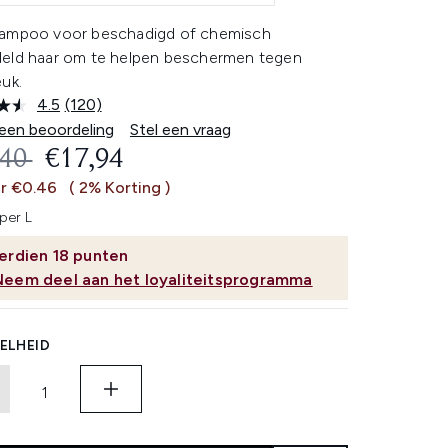
ampoo voor beschadigd of chemisch
eld haar om te helpen beschermen tegen
uk.
4.5
(120)
Lees
120
 een beoordeling
Stel een vraag
beoordelingen.
OMMENDED RETAIL PRICE:
HUIDIGE PRIJS:
,40
€17,94
Dezelfde
paginalink.
ar €0.46
( 2% Korting )
per L
erdien
18
punten
Neem deel aan het loyaliteitsprogramma
ELHEID