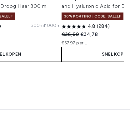
 Droog Haar 300 ml
and Hyaluronic Acid for Dry Ha
SALELF
30% KORTING | CODE: SALELF
300ml
1000ml
)
4.8
(284)
 Price:
:
Recommended Retail Price:
Huidige prijs:
€36,80
€34,78
€57,97 per L
EL KOPEN
SNEL KOPEN