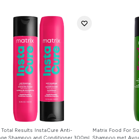
 Total Results InstaCure Anti-
Matrix Food For S
age Shampoo and Conditioner 300ml
Shampoo met Avoc