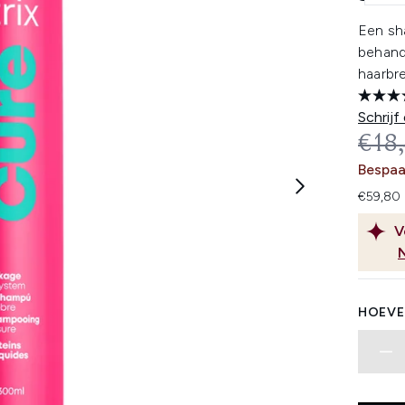
Een sh
behand
haarbre
Schrijf
REC
€18
Bespa
€59,80 
V
HOEVE