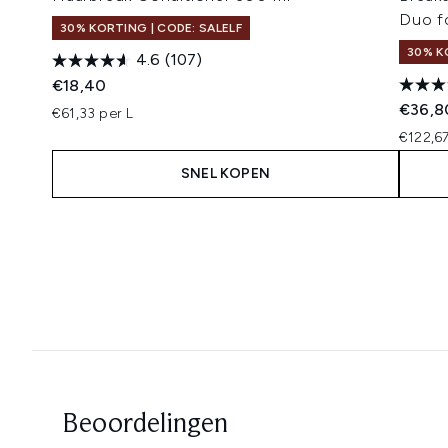
Duo f
30% KORTING | CODE: SALELF
30% K
4.6
(107)
€18,40
€36,8
€61,33 per L
€122,67
SNEL KOPEN
Showing slide 1