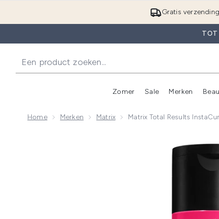
Gratis verzendin
TOT
Zomer
Sale
Merken
Beau
Enter submenu (Zome
E
Home
Merken
Matrix
Matrix Total Results Insta
Now showing image 1 Matrix Total Results InstaCure