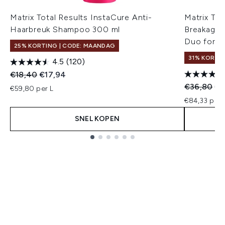
Matrix Total Results InstaCure Anti-
Matrix Tot
Haarbreuk Shampoo 300 ml
Breakage 
Duo for D
25% KORTING | CODE: MAANDAG
31% KORTI
4.5
(120)
Recommended Retail Price:
Huidige prijs:
€18,40
€17,94
Recommend
Hui
€36,80
€2
€59,80 per L
€84,33 per 
SNEL KOPEN
Showing slide 1