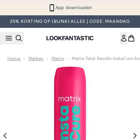
Overslaan naar de hoofdinhou
App downloaden
25% KORTING OP (BIJNA) ALLES | CODE: MAANDAG
Home
Merken
Matrix
Matrix Total Results InstaCure 
Now showing image 1 Matrix Total Results InstaCure Anti-Ha