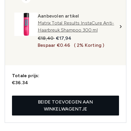
Aanbevolen artikel
Matrix Total Results InstaCure Anti-
Haarbreuk Shampoo 300 ml
Recommended Retail Price:
Huidige prijs:
€18,40
€17,94
Bespaar €0.46
( 2% Korting )
Totale prijs:
€36.34
BEIDE TOEVOEGEN AAN
WINKELWAGENTJE