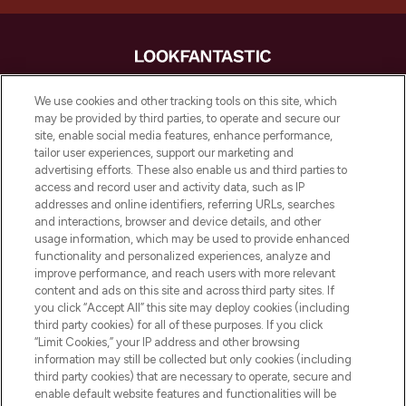
LOOKFANTASTIC is de ultieme online
We use cookies and other tracking tools on this site, which
beautybestemming van Europa, met de
may be provided by third parties, to operate and secure our
beste huidverzorging, haarproducten en
site, enable social media features, enhance performance,
make-up van meer dan 200 topmerken.
tailor user experiences, support our marketing and
Shop online of via de app, met gratis
advertising efforts. These also enable us and third parties to
verzending vanaf €40.
access and record user and activity data, such as IP
addresses and online identifiers, referring URLs, searches
and interactions, browser and device details, and other
Cookie-toestemming
usage information, which may be used to provide enhanced
Do Not Sell or Share My Personal
functionality and personalized experiences, analyze and
Information
improve performance, and reach users with more relevant
content and ads on this site and across third party sites. If
you click “Accept All” this site may deploy cookies (including
HELP & INFORMATIE
third party cookies) for all of these purposes. If you click
“Limit Cookies,” your IP address and other browsing
information may still be collected but only cookies (including
BEDRIJFSINFORMATIE
third party cookies) that are necessary to operate, secure and
enable default website features and functionalities will be