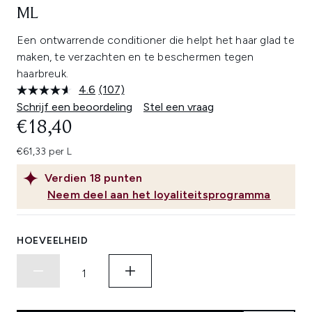
ML
Een ontwarrende conditioner die helpt het haar glad te
maken, te verzachten en te beschermen tegen
haarbreuk.
4.6
(107)
Lees
107
Schrijf een beoordeling
Stel een vraag
beoordelingen.
€18,40
Dezelfde
paginalink.
€61,33 per L
Verdien
18
punten
Neem deel aan het loyaliteitsprogramma
HOEVEELHEID