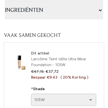
INGREDIËNTEN
VAAK SAMEN GEKOCHT
Dit artikel
Lancôme Teint Idôle Ultra Wear
Foundation - 105W
Recommended Retail Price:
Huidige prijs:
€47,15
€37,72
Bespaar €9.43
( 20% Korting )
*Shade
105W