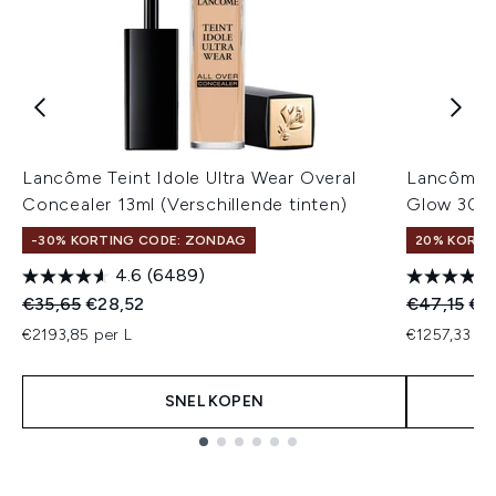
Lancôme Teint Idole Ultra Wear Overal
Lancôme T
Concealer 13ml (Verschillende tinten)
Glow 30 m
-30% KORTING CODE: ZONDAG
20% KORTI
4.6
(6489)
Recommended Retail Price:
Huidige prijs:
Recommend
Hui
€35,65
€28,52
€47,15
€3
€2193,85 per L
€1257,33 pe
SNEL KOPEN
Showing slide 1