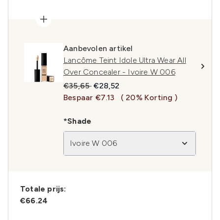
Aanbevolen artikel
Lancôme Teint Idole Ultra Wear All
Over Concealer - Ivoire W 006
Recommended Retail Price:
Huidige prijs:
€35,65
€28,52
Bespaar €7.13
( 20% Korting )
*Shade
Ivoire W 006
Totale prijs:
€66.24