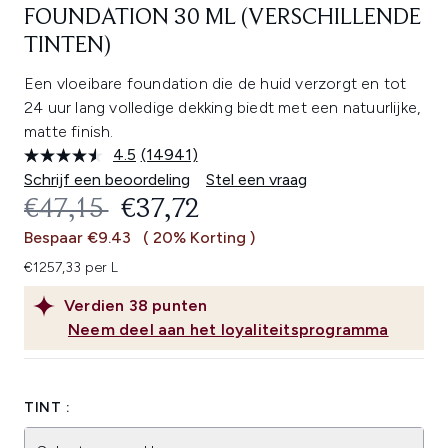
FOUNDATION 30 ML (VERSCHILLENDE
TINTEN)
Een vloeibare foundation die de huid verzorgt en tot
24 uur lang volledige dekking biedt met een natuurlijke,
matte finish.
4.5
(14941)
Lees
14941
Schrijf een beoordeling
Stel een vraag
beoordelingen.
RECOMMENDED RETAIL PRICE:
HUIDIGE PRIJS:
€47,15
€37,72
Dezelfde
paginalink.
Bespaar €9.43
( 20% Korting )
€1257,33 per L
Verdien
38
punten
Neem deel aan het loyaliteitsprogramma
TINT :