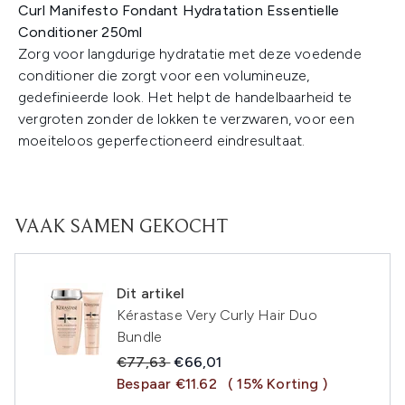
Curl Manifesto Fondant Hydratation Essentielle
Conditioner 250ml
Zorg voor langdurige hydratatie met deze voedende
conditioner die zorgt voor een volumineuze,
gedefinieerde look. Het helpt de handelbaarheid te
vergroten zonder de lokken te verzwaren, voor een
moeiteloos geperfectioneerd eindresultaat.
VAAK SAMEN GEKOCHT
Dit artikel
Kérastase Very Curly Hair Duo
Bundle
Recommended Retail Price:
Huidige prijs:
€77,63
€66,01
Bespaar €11.62
( 15% Korting )