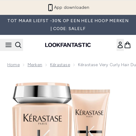
Overslaan naar de hoofdinhou
App downloaden
TOT MAAR LIEFST -30% OP EEN HELE HOOP MERKEN
| CODE: SALELF
Home
Merken
Kérastase
Kérastase Very Curly Hair D
Now showing image 1 Kérastase Very Curly Hair Duo Bundle