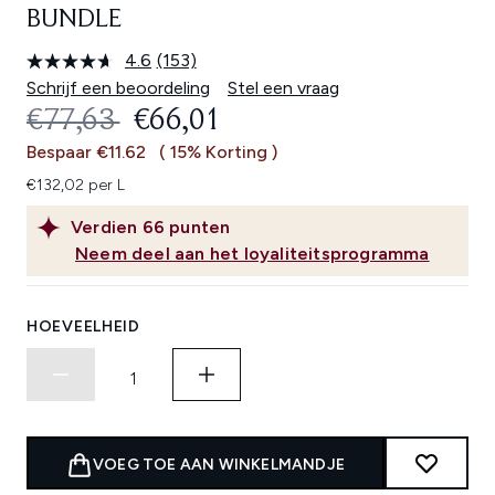
BUNDLE
4.6
(153)
Lees
153
Schrijf een beoordeling
Stel een vraag
beoordelingen.
RECOMMENDED RETAIL PRICE:
HUIDIGE PRIJS:
€77,63
€66,01
Dezelfde
paginalink.
Bespaar €11.62
( 15% Korting )
€132,02 per L
Verdien
66
punten
Neem deel aan het loyaliteitsprogramma
HOEVEELHEID
VOEG TOE AAN WINKELMANDJE