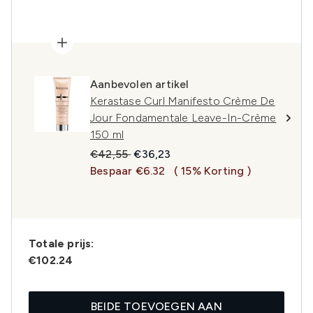
Aanbevolen artikel
Kerastase Curl Manifesto Crème De
Jour Fondamentale Leave-In-Crème
150 ml
Recommended Retail Price:
Huidige prijs:
€42,55
€36,23
Bespaar €6.32
( 15% Korting )
Totale prijs:
€102.24
BEIDE TOEVOEGEN AAN