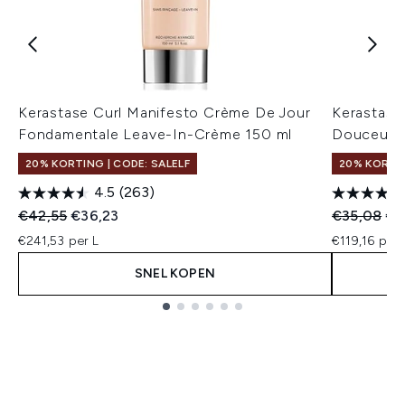
Kerastase Curl Manifesto Crème De Jour
Kerastase
Fondamentale Leave-In-Crème 150 ml
Douceur 
20% KORTING | CODE: SALELF
20% KORTIN
4.5
(263)
Recommended Retail Price:
Huidige prijs:
Recommend
Hui
€42,55
€36,23
€35,08
€2
€241,53 per L
€119,16 per 
SNEL KOPEN
Showing slide 1