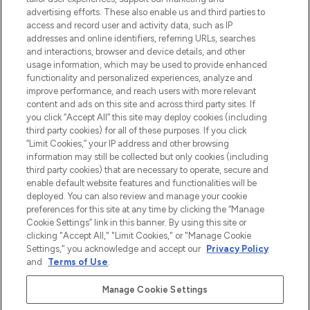
Shop online of via de app, met gratis
advertising efforts. These also enable us and third parties to
verzending vanaf €40.
access and record user and activity data, such as IP
addresses and online identifiers, referring URLs, searches
and interactions, browser and device details, and other
Cookie-toestemming
usage information, which may be used to provide enhanced
Do Not Sell or Share My Personal
functionality and personalized experiences, analyze and
Information
improve performance, and reach users with more relevant
content and ads on this site and across third party sites. If
you click “Accept All” this site may deploy cookies (including
HELP & INFORMATIE
third party cookies) for all of these purposes. If you click
“Limit Cookies,” your IP address and other browsing
information may still be collected but only cookies (including
BEDRIJFSINFORMATIE
third party cookies) that are necessary to operate, secure and
enable default website features and functionalities will be
deployed. You can also review and manage your cookie
OVER LOOKFANTASTIC
preferences for this site at any time by clicking the “Manage
Cookie Settings” link in this banner. By using this site or
clicking "Accept All," "Limit Cookies," or "Manage Cookie
Settings," you acknowledge and accept our
Privacy Policy
and
Terms of Use
.
Betaal veilig met
Manage Cookie Settings