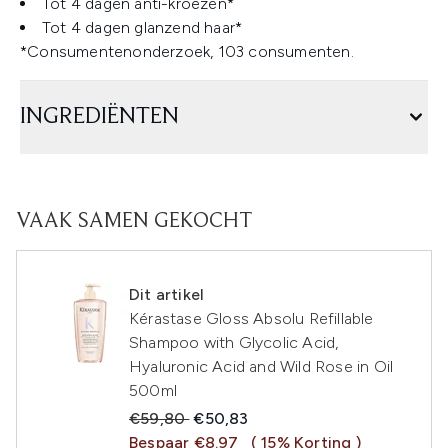
Tot 4 dagen anti-kroezen*
Tot 4 dagen glanzend haar*
*Consumentenonderzoek, 103 consumenten.
INGREDIËNTEN
VAAK SAMEN GEKOCHT
Dit artikel
Kérastase Gloss Absolu Refillable
Shampoo with Glycolic Acid,
Hyaluronic Acid and Wild Rose in Oil
500ml
Recommended Retail Price:
Huidige prijs:
€59,80
€50,83
Bespaar €8.97
( 15% Korting )