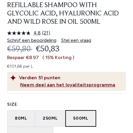
REFILLABLE SHAMPOO WITH
GLYCOLIC ACID, HYALURONIC ACID
AND WILD ROSE IN OIL 500ML
4.8
(21)
Lees
21
Schrijf een beoordeling
Stel een vraag
beoordelingen.
RECOMMENDED RETAIL PRICE:
HUIDIGE PRIJS:
€59,80
€50,83
Dezelfde
paginalink.
Bespaar €8.97
( 15% Korting )
€101,66 per L
Verdien
51
punten
Neem deel aan het loyaliteitsprogramma
SIZE:
80ML
250ML
500ML