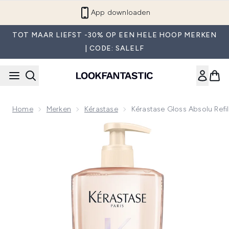
Overslaan naar de hoofdinhou
App downloaden
TOT MAAR LIEFST -30% OP EEN HELE HOOP MERKEN
| CODE: SALELF
Home
Merken
Kérastase
Kérastase Gloss Absolu Refi
Now showing image 1 Kérastase Gloss Absolu Refillable Shamp