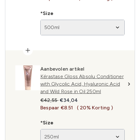
*Size
500ml
Aanbevolen artikel
Kérastase Gloss Absolu Conditioner
with Glycolic Acid, Hyaluronic Acid
and Wild Rose in Oil 250ml
Recommended Retail Price:
Huidige prijs:
€42,55
€34,04
Bespaar €8.51
( 20% Korting )
*Size
250ml