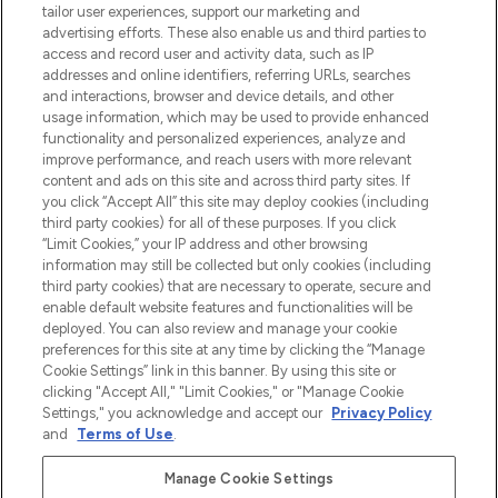
make-up van meer dan 200 topmerken.
tailor user experiences, support our marketing and
Shop online of via de app, met gratis
advertising efforts. These also enable us and third parties to
verzending vanaf €40.
access and record user and activity data, such as IP
addresses and online identifiers, referring URLs, searches
and interactions, browser and device details, and other
Cookie-toestemming
usage information, which may be used to provide enhanced
Do Not Sell or Share My Personal
functionality and personalized experiences, analyze and
Information
improve performance, and reach users with more relevant
content and ads on this site and across third party sites. If
you click “Accept All” this site may deploy cookies (including
HELP & INFORMATIE
third party cookies) for all of these purposes. If you click
“Limit Cookies,” your IP address and other browsing
information may still be collected but only cookies (including
BEDRIJFSINFORMATIE
third party cookies) that are necessary to operate, secure and
enable default website features and functionalities will be
deployed. You can also review and manage your cookie
OVER LOOKFANTASTIC
preferences for this site at any time by clicking the “Manage
Cookie Settings” link in this banner. By using this site or
clicking "Accept All," "Limit Cookies," or "Manage Cookie
Settings," you acknowledge and accept our
Privacy Policy
and
Terms of Use
.
Betaal veilig met
Manage Cookie Settings