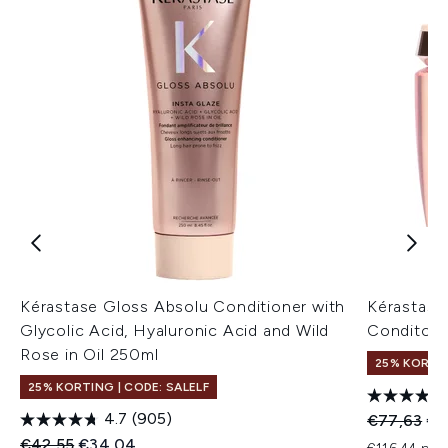
Kérastase Gloss Absolu Conditioner with
Kérastase
Glycolic Acid, Hyaluronic Acid and Wild
Conditone
Rose in Oil 250ml
25% KORTIN
25% KORTING | CODE: SALELF
4.7
(905)
Recommend
Hui
€77,63
€5
Recommended Retail Price:
Huidige prijs:
€42,55
€34,04