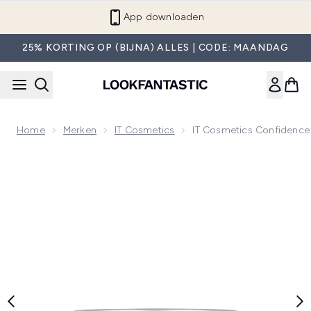
Overslaan naar de hoofdinhou
App downloaden
25% KORTING OP (BIJNA) ALLES | CODE: MAANDAG
Home
Merken
IT Cosmetics
IT Cosmetics Confidence 
Now showing image 1 IT Cosmetics Confidence in Your Beau