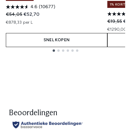
1% KORTIN
4.6
(10677)
Recommended Retail Price:
Huidige prijs:
€54,05
€52,70
Recommend
Hui
€19,55
€19
€878,33 per L
€1290,00 p
SNEL KOPEN
Showing slide 1