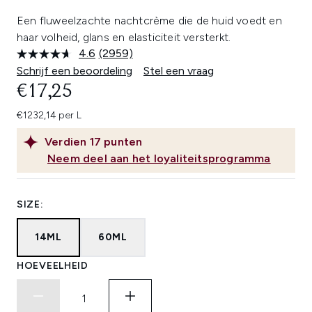
Een fluweelzachte nachtcrème die de huid voedt en
haar volheid, glans en elasticiteit versterkt.
4.6
(2959)
Lees
2959
Schrijf een beoordeling
Stel een vraag
beoordelingen.
€17,25
Dezelfde
paginalink.
€1232,14 per L
Verdien
17
punten
Neem deel aan het loyaliteitsprogramma
SIZE:
14ML
60ML
HOEVEELHEID