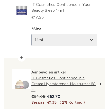
IT Cosmetics Confidence in Your
Beauty Sleep 14ml
€17,25
*Size
14ml
Aanbevolen artikel
IT Cosmetics Confidence in a
Cream Hydraterende Moisturizer 60
ml
Recommended Retail Price:
Huidige prijs:
€54,05
€52,70
Bespaar €1.35
( 2% Korting )