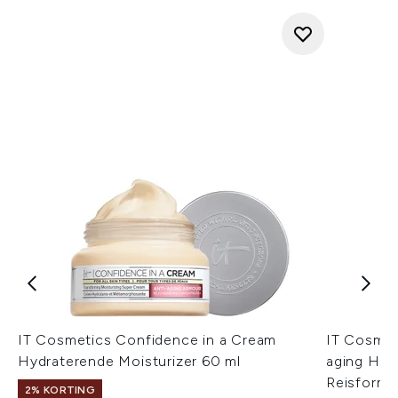
IT Cosmetics Confidence in a Cream
IT Cosmet
Hydraterende Moisturizer 60 ml
aging Hyd
Reisforma
2% KORTING