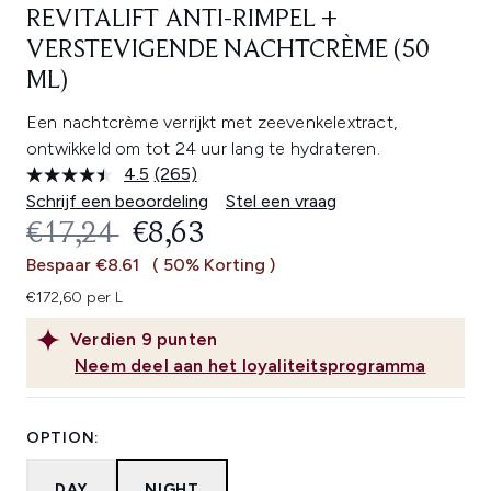
REVITALIFT ANTI-RIMPEL +
VERSTEVIGENDE NACHTCRÈME (50
ML)
Een nachtcrème verrijkt met zeevenkelextract,
ontwikkeld om tot 24 uur lang te hydrateren.
4.5
(265)
Lees
265
Schrijf een beoordeling
Stel een vraag
beoordelingen.
RECOMMENDED RETAIL PRICE:
HUIDIGE PRIJS:
€17,24
€8,63
Dezelfde
paginalink.
Bespaar €8.61
( 50% Korting )
€172,60 per L
Verdien
9
punten
Neem deel aan het loyaliteitsprogramma
OPTION:
DAY
NIGHT