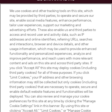
LOOKFANTASTIC is de ultieme online
We use cookies and other tracking tools on this site, which
beautybestemming van Europa, met de
may be provided by third parties, to operate and secure our
beste huidverzorging, haarproducten en
site, enable social media features, enhance performance,
make-up van meer dan 200 topmerken.
tailor user experiences, support our marketing and
Shop online of via de app, met gratis
advertising efforts. These also enable us and third parties to
verzending vanaf €40.
access and record user and activity data, such as IP
addresses and online identifiers, referring URLs, searches
and interactions, browser and device details, and other
Cookie-toestemming
usage information, which may be used to provide enhanced
Do Not Sell or Share My Personal
functionality and personalized experiences, analyze and
Information
improve performance, and reach users with more relevant
content and ads on this site and across third party sites. If
you click “Accept All” this site may deploy cookies (including
HELP & INFORMATIE
third party cookies) for all of these purposes. If you click
“Limit Cookies,” your IP address and other browsing
information may still be collected but only cookies (including
BEDRIJFSINFORMATIE
third party cookies) that are necessary to operate, secure and
enable default website features and functionalities will be
deployed. You can also review and manage your cookie
OVER LOOKFANTASTIC
preferences for this site at any time by clicking the “Manage
Cookie Settings” link in this banner. By using this site or
clicking "Accept All," "Limit Cookies," or "Manage Cookie