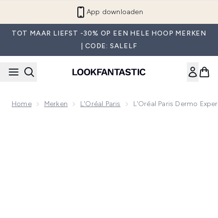
Overslaan naar de hoofdinhou
App downloaden
TOT MAAR LIEFST -30% OP EEN HELE HOOP MERKEN
| CODE: SALELF
Home
Merken
L'Oréal Paris
L'Oréal Paris Dermo Exper
Now showing image 1 L'Oréal Paris Dermo Expertise Revitalif