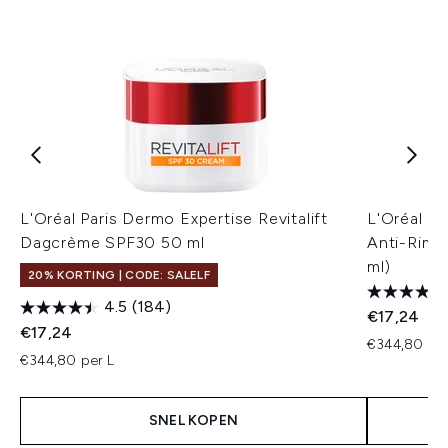
L'Oréal Paris Dermo Expertise Revitalift
L'Oréal Pa
Dagcrème SPF30 50 ml
Anti-Rimp
ml)
20% KORTING | CODE: SALELF
4.5
(184)
€17,24
€17,24
€344,80 per
€344,80 per L
SNEL KOPEN