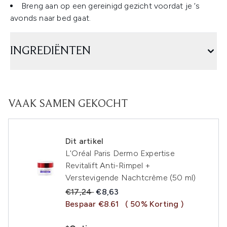
Breng aan op een gereinigd gezicht voordat je ‘s
avonds naar bed gaat.
INGREDIËNTEN
VAAK SAMEN GEKOCHT
Dit artikel
L'Oréal Paris Dermo Expertise
Revitalift Anti-Rimpel +
Verstevigende Nachtcrème (50 ml)
Recommended Retail Price:
Huidige prijs:
€17,24
€8,63
Bespaar €8.61
( 50% Korting )