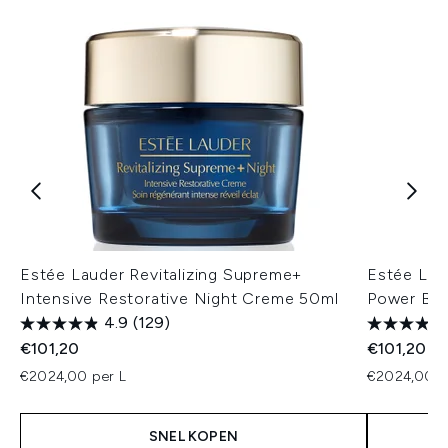
Estée Lauder Revitalizing Supreme+
Estée Lau
Intensive Restorative Night Creme 50ml
Power Bou
4.9
(129)
€101,20
€101,20
€2024,00 per L
€2024,00 p
SNEL KOPEN