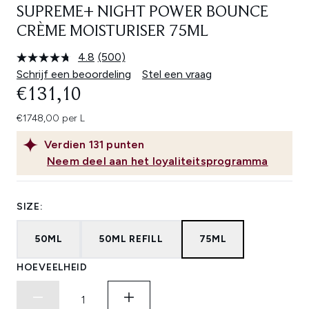
SUPREME+ NIGHT POWER BOUNCE
CRÈME MOISTURISER 75ML
4.8
(500)
Lees
500
Schrijf een beoordeling
Stel een vraag
beoordelingen.
€131,10
Dezelfde
paginalink.
€1748,00 per L
Verdien
131
punten
Neem deel aan het loyaliteitsprogramma
SIZE:
50ML
50ML REFILL
75ML
HOEVEELHEID