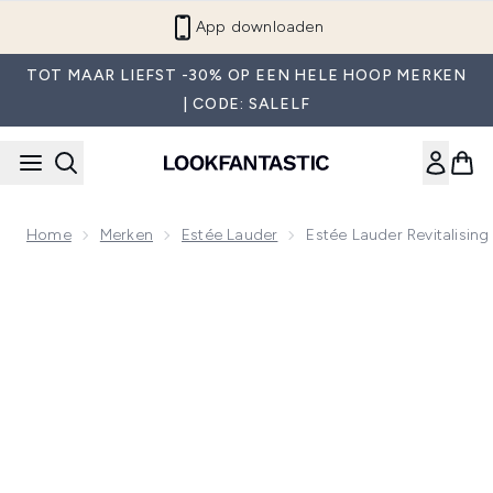
Overslaan naar de hoofdinhou
App downloaden
TOT MAAR LIEFST -30% OP EEN HELE HOOP MERKEN
| CODE: SALELF
Home
Merken
Estée Lauder
Estée Lauder Revitalisi
Now showing image 1 Estée Lauder Revitalising Supreme+ N