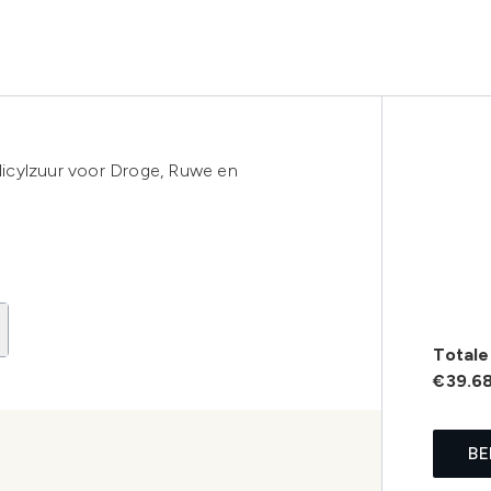
icylzuur voor Droge, Ruwe en
Totale 
€39.6
BE