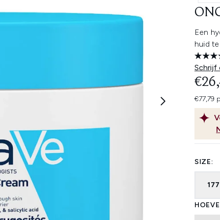
ONG
Een hy
huid te
Schrijf
€26
€77,79 
V
SIZE:
17
HOEVE