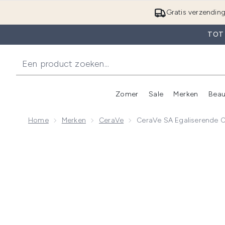
Gratis verzendin
TOT
Zomer
Sale
Merken
Beau
Enter submenu (Zome
E
Home
Merken
CeraVe
CeraVe SA Egaliserende C
Now showing image 1 CeraVe SA Egaliserende Crème m