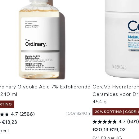
dinary Glycolic Acid 7% Exfoliërende
CeraVe Hydratere
 240 ml
Ceramides voor Dr
454 g
RTING
20% KORTING | CODE: 
100ml
240ml
4.7
(2586)
4.7
(601)
ended Retail Price:
Huidige prijs:
9
€13,23
Recommended Retail
Huidige prijs
€20,13
€19,02
per L
€41,89 per KG