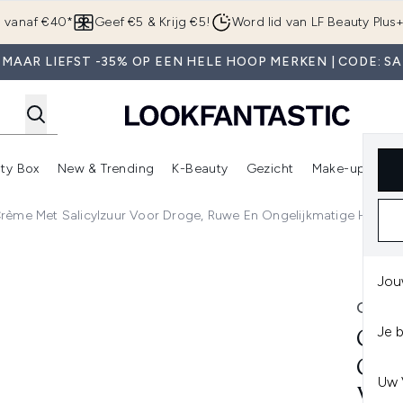
Overslaan naar de hoofdinhou
g vanaf €40*
Geef €5 & Krijg €5!
Word lid van LF Beauty Plus
 MAAR LIEFST -35% OP EEN HELE HOOP MERKEN | CODE: SA
ty Box
New & Trending
K-Beauty
Gezicht
Make-up
Pa
r)
nter submenu (Sale)
Enter submenu (Merken)
Enter submenu (Beauty Box)
Enter submenu (New & Trending)
Enter submenu (K-Beauty
E
rème Met Salicylzuur Voor Droge, Ruwe En Ongelijkmatige Huid 3
et Salicylzuur voor Droge, Ruwe en Ongelijkmatige Huid 34
Jou
CERA
Je 
CER
CRÈ
Uw 
VOO