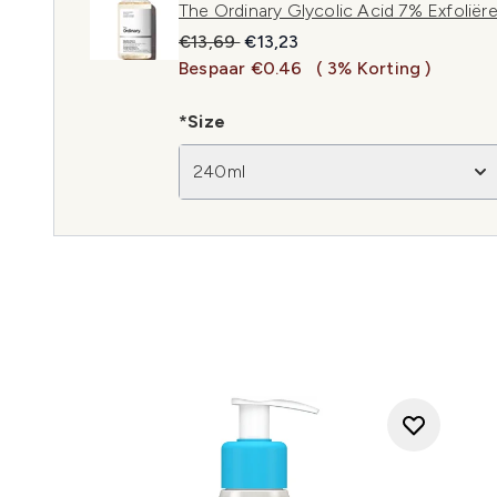
The Ordinary Glycolic Acid 7% Exfolië
Recommended Retail Price:
Huidige prijs:
€13,69
€13,23
Bespaar €0.46
( 3% Korting )
*Size
240ml