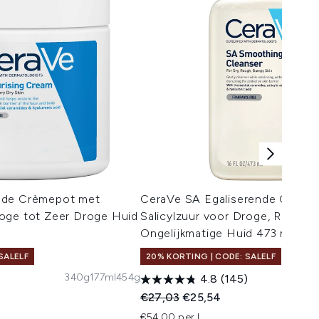
nde Crèmepot met
CeraVe SA Egaliserende Cleans
oge tot Zeer Droge Huid
Salicylzuur voor Droge, Ruwe e
Ongelijkmatige Huid 473 ml
SALELF
20% KORTING | CODE: SALELF
340g
177ml
454g
4.8
(145)
 Price:
:
Recommended Retail Price:
Huidige prijs:
€27,03
€25,54
€54,00 per L