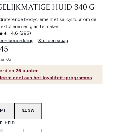
ELIJKMATIGE HUID 340 G
draterende bodycrème met salicylzuur om de
 exfoliëren en glad te maken.
4.6
(295)
Lees
295
 een beoordeling
Stel een vraag
beoordelingen.
,45
Dezelfde
paginalink.
per KG
erdien
26
punten
Neem deel aan het loyaliteitsprogramma
7ML
340G
ELHEID