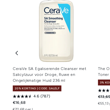
CeraVe SA Egaliserende Cleanser met
The Or
Salicylzuur voor Droge, Ruwe en
Toner
Ongelijkmatige Huid 236 ml
3% KO
20% KORTING | CODE: SALELF
4.6
(787)
Recomm
€13,6
€16,68
€55,13 
€70,68 per L