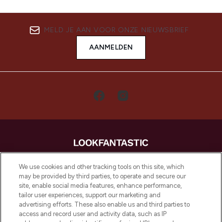
MELD JE AAN VOOR ONZE NIEUWSBRIEF
AANMELDEN
LOOKFANTASTIC is de ultieme online
We use cookies and other tracking tools on this site, which
beautybestemming van Europa, met de
may be provided by third parties, to operate and secure our
beste huidverzorging, haarproducten en
site, enable social media features, enhance performance,
make-up van meer dan 200 topmerken.
tailor user experiences, support our marketing and
Shop online of via de app, met gratis
advertising efforts. These also enable us and third parties to
verzending vanaf €40.
access and record user and activity data, such as IP