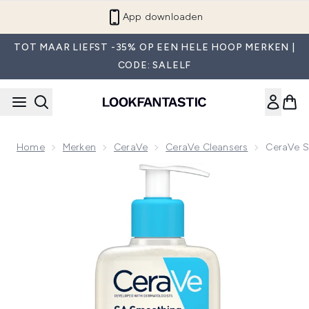
Overslaan naar de hoofdinhou
App downloaden
TOT MAAR LIEFST -35% OP EEN HELE HOOP MERKEN |
CODE: SALELF
Home
Merken
CeraVe
CeraVe Cleansers
CeraVe S
Now showing image 1 CeraVe SA Egaliserende Cleanser met S