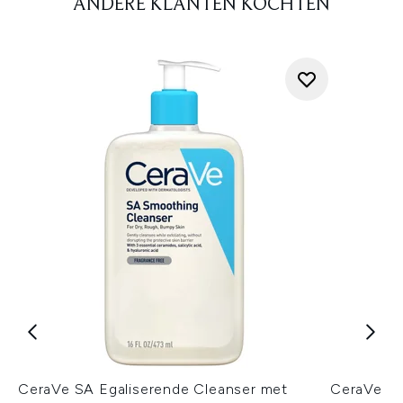
ANDERE KLANTEN KOCHTEN
CeraVe SA Egaliserende Cleanser met
CeraVe Bl