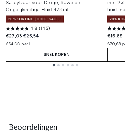
Salicylzuur voor Droge, Ruwe en
met 2% Sa
Ongelijkmatige Huid 473 ml
huid met 
20% KORTING | CODE: SALELF
20% KORTIN
4.8
(145)
Recommended Retail Price:
Huidige prijs:
€27,03
€25,54
€16,68
€54,00 per L
€70,68 per 
SNEL KOPEN
Showing slide 1