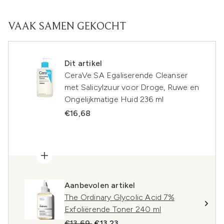
VAAK SAMEN GEKOCHT
Dit artikel
CeraVe SA Egaliserende Cleanser
met Salicylzuur voor Droge, Ruwe en
Ongelijkmatige Huid 236 ml
€16,68
Aanbevolen artikel
The Ordinary Glycolic Acid 7%
Exfoliërende Toner 240 ml
Recommended Retail Price:
Huidige prijs:
€13,69
€13,23