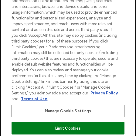
addresses and online identifiers, referring URLs, searches
and interactions, browser and device details, and other
Cookie-toestemming
usage information, which may be used to provide enhanced
Do Not Sell or Share My Personal
functionality and personalized experiences, analyze and
Information
improve performance, and reach users with more relevant
content and ads on this site and across third party sites. If
you click “Accept All” this site may deploy cookies (including
HELP & INFORMATIE
third party cookies) for all of these purposes. If you click
“Limit Cookies,” your IP address and other browsing
information may still be collected but only cookies (including
BEDRIJFSINFORMATIE
third party cookies) that are necessary to operate, secure and
enable default website features and functionalities will be
deployed. You can also review and manage your cookie
OVER LOOKFANTASTIC
preferences for this site at any time by clicking the “Manage
Cookie Settings” link in this banner. By using this site or
clicking "Accept All," "Limit Cookies," or "Manage Cookie
Settings," you acknowledge and accept our
Privacy Policy
and
Terms of Use
.
Betaal veilig met
Manage Cookie Settings
Limit Cookies