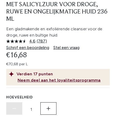
MET SALICYLZUUR VOOR DROGE,
RUWE EN ONGELIJKMATIGE HUID 236
ML
Een gladmakende en exfoliërende cleanser voor de
droge, ruwe en bultige huid.
4.6
(787)
Lees
787
Schrijf een beoordeling
Stel een vraag
beoordelingen.
€16,68
Dezelfde
paginalink.
€70,68 per L
Verdien
17
punten
Neem deel aan het loyaliteitsprogramma
HOEVEELHEID