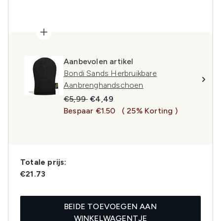
Aanbevolen artikel
Bondi Sands Herbruikbare
Aanbrenghandschoen
Recommended Retail Price:
Huidige prijs:
€5,99
€4,49
Bespaar €1.50
( 25% Korting )
Totale prijs:
€21.73
BEIDE TOEVOEGEN AAN
WINKELWAGENTJE