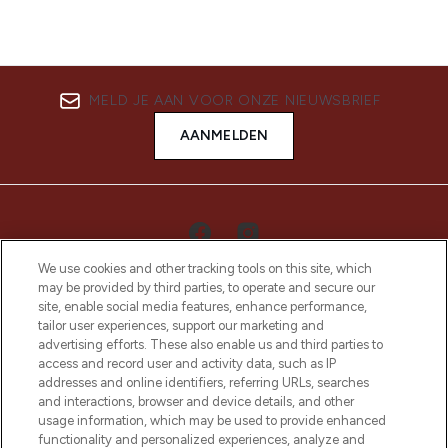
MELD JE AAN VOOR ONZE NIEUWSBRIEF
AANMELDEN
We use cookies and other tracking tools on this site, which
may be provided by third parties, to operate and secure our
site, enable social media features, enhance performance,
tailor user experiences, support our marketing and
advertising efforts. These also enable us and third parties to
access and record user and activity data, such as IP
LOOKFANTASTIC is de ultieme online
addresses and online identifiers, referring URLs, searches
beautybestemming van Europa, met de
and interactions, browser and device details, and other
beste huidverzorging, haarproducten en
usage information, which may be used to provide enhanced
make-up van meer dan 200 topmerken.
functionality and personalized experiences, analyze and