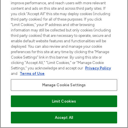
Shop online of via de app, met gratis
improve performance, and reach users with more relevant
verzending vanaf €40.
content and ads on this site and across third party sites. If
you click “Accept All” this site may deploy cookies (including
Cookie-toestemming
third party cookies) for all of these purposes. If you click
“Limit Cookies,” your IP address and other browsing
Do Not Sell or Share My Personal
information may still be collected but only cookies (including
Information
third party cookies) that are necessary to operate, secure and
enable default website features and functionalities will be
deployed. You can also review and manage your cookie
HELP & INFORMATIE
preferences for this site at any time by clicking the “Manage
Cookie Settings” link in this banner. By using this site or
clicking "Accept All," "Limit Cookies," or "Manage Cookie
BEDRIJFSINFORMATIE
Settings," you acknowledge and accept our
Privacy Policy
and
Terms of Use
.
OVER LOOKFANTASTIC
Manage Cookie Settings
Limit Cookies
Betaal veilig met
VOEG TOE AAN WINKELMANDJE
Accept All