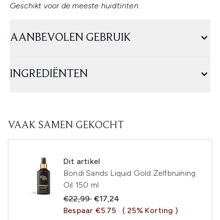
Geschikt voor de meeste huidtinten
.
AANBEVOLEN GEBRUIK
INGREDIËNTEN
VAAK SAMEN GEKOCHT
Dit artikel
Bondi Sands Liquid Gold Zelfbruining
Oil 150 ml
Recommended Retail Price:
Huidige prijs:
€22,99
€17,24
Bespaar €5.75
( 25% Korting )