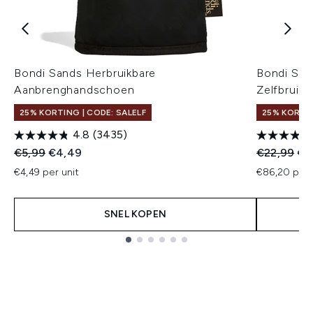
Bondi Sands Herbruikbare
Bondi San
Aanbrenghandschoen
Zelfbruin
25% KORTING | CODE: SALELF
25% KORTIN
4.8
(3435)
Recommended Retail Price:
Huidige prijs:
Recommend
Hui
€5,99
€4,49
€22,99
€1
€4,49 per unit
€86,20 per 
SNEL KOPEN
Showing slide 1