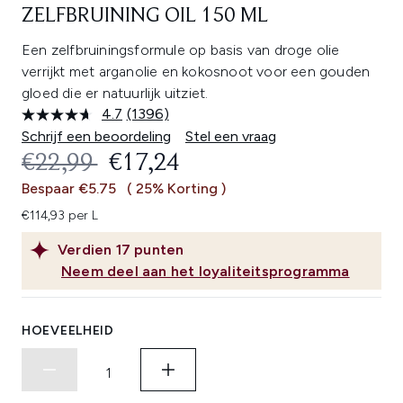
ZELFBRUINING OIL 150 ML
Een zelfbruiningsformule op basis van droge olie
verrijkt met arganolie en kokosnoot voor een gouden
gloed die er natuurlijk uitziet.
4.7
(1396)
Lees
1396
Schrijf een beoordeling
Stel een vraag
beoordelingen.
RECOMMENDED RETAIL PRICE:
HUIDIGE PRIJS:
€22,99
€17,24
Dezelfde
paginalink.
Bespaar €5.75
( 25% Korting )
€114,93 per L
Verdien
17
punten
Neem deel aan het loyaliteitsprogramma
HOEVEELHEID