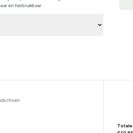
aar en herbruikbaar.
andschoen
Totale 
€10.8