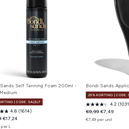
 Sands Self Tanning Foam 200ml -
Bondi Sands Appli
/Medium
25% KORTING | CODE: 
ORTING | CODE: SALELF
4.2
(1031
4.8
(1614)
Recommended Retail
Huidige prijs:
€9,99
€7,49
ended Retail Price:
Huidige prijs:
9
€17,24
€7,49 per unit
 per L