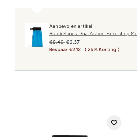
Aanbevolen artikel
Bondi Sands Dual Action Exfoliating Mi
Recommended Retail Price:
Huidige prijs:
€8,49
€6,37
Bespaar €2.12
( 25% Korting )