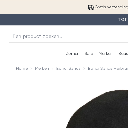
Gratis verzendin
TOT
Zomer
Sale
Merken
Beau
Enter submenu (Zome
E
Home
Merken
Bondi Sands
Bondi Sands Herbru
Now showing image 1 Bondi Sands Herbruikbare Aan