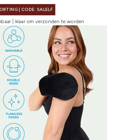
ORTING | CODE: SALELF
kbaar | klaar om verzonden te worden