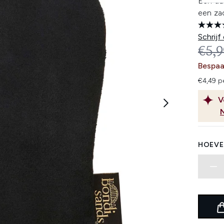
Een dub
een za
Schrijf
REC
€5,
Bespaa
€4,49 pe
V
HOEVE