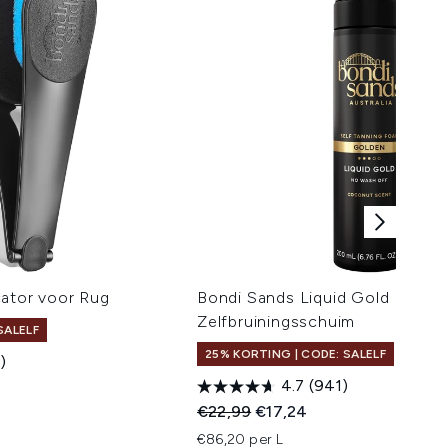
cator voor Rug
Bondi Sands Liquid Gold
Zelfbruiningsschuim
SALELF
25% KORTING | CODE: SALELF
)
4.7
(941)
 Price:
Recommended Retail Price:
Huidige prijs:
€22,99
€17,24
€86,20 per L