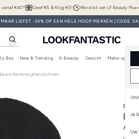
Overslaan naar de hoofdinhou
g vanaf €40*
Geef €5 & Krijg €5!
Word lid van LF Beauty Plus
 MAAR LIEFST -35% OP EEN HELE HOOP MERKEN | CODE: SA
ty Box
New & Trending
K-Beauty
Gezicht
Make-up
Pa
r)
nter submenu (Sale)
Enter submenu (Merken)
Enter submenu (Beauty Box)
Enter submenu (New & Trending)
Enter submenu (K-Beauty
E
ikbare Aanbrenghandschoen
brenghandschoen
Jou
BOND
Je 
BON
AA
Uw 