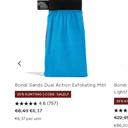
Bondi Sands Dual Action Exfoliating Mitt
Bondi
Light
25% KORTING | CODE: SALELF
25% K
4.8
(757)
Recommended Retail Price:
Huidige prijs:
€8,49
€6,37
Recomm
€22,9
€6,37 per unit
€86,20