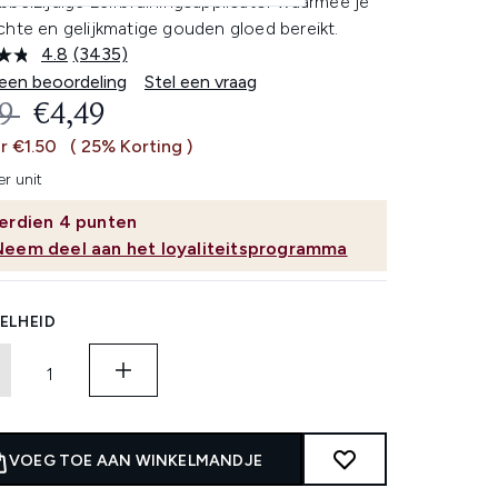
belzijdige zelfbruiningsapplicator waarmee je
chte en gelijkmatige gouden gloed bereikt.
4.8
(3435)
Lees
3435
 een beoordeling
Stel een vraag
beoordelingen.
OMMENDED RETAIL PRICE:
HUIDIGE PRIJS:
99
€4,49
Dezelfde
paginalink.
r €1.50
( 25% Korting )
r unit
erdien
4
punten
Neem deel aan het loyaliteitsprogramma
ELHEID
VOEG TOE AAN WINKELMANDJE