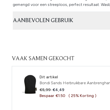
gemengd voor een streeploos, perfect resultaat. Wasb
AANBEVOLEN GEBRUIK
VAAK SAMEN GEKOCHT
Dit artikel
Bondi Sands Herbruikbare Aanbrengh
Recommended Retail Price:
Huidige prijs:
€5,99
€4,49
Bespaar €1.50
( 25% Korting )