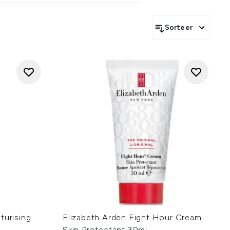
voordelen:
rwijderen. Probeer bijvoorbeeld
Sorteer
ige huidtypes is een cleansing
.
 vochtbarrière van de huid,
e slaapt, zodat je wakker wordt
ect voor dagelijks gebruik.
je huid een gezonde, stralende
 doordringen om langdurige
pt ook om de natuurlijke balans
fecte keuze is voor mensen met
en natuurlijke formules, The
Hongaarse spa-ingrediënten
ce cleansing balms en andere
 huid verdient het beste!
turising
Elizabeth Arden Eight Hour Cream
Skin Protectant 30ml