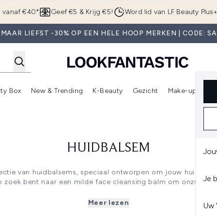
Overslaan naar de hoofdinhou
g vanaf €40*
Geef €5 & Krijg €5!
Word lid van LF Beauty Plus
MAAR LIEFST -30% OP EEN HELE HOOP MERKEN | CODE: S
ty Box
New & Trending
K-Beauty
Gezicht
Make-up
Pa
r)
nter submenu (Sale)
Enter submenu (Merken)
Enter submenu (Beauty Box)
Enter submenu (New & Trending)
Enter submenu (K-Beauty
E
HUIDBALSEM
Jou
ectie van huidbalsems, speciaal ontworpen om jouw huidverz
Je 
u op zoek bent naar een milde face cleansing balm om onzuiverh
ieme hydratatie, wij hebben voor elke huidbehoefte de perfe
ogwaardige balsems die je huid verzorgen, beschermen en he
Meer lezen
Uw 
VERSCHILLENDE SOORTEN HUIDBALSEMS