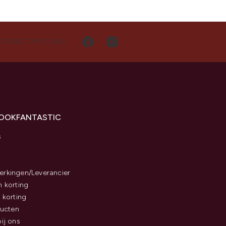
CONTACT MET ONS
LOOKFANTASTIC
s
rkingen/Leverancier
 korting
 korting
ducten
ij ons