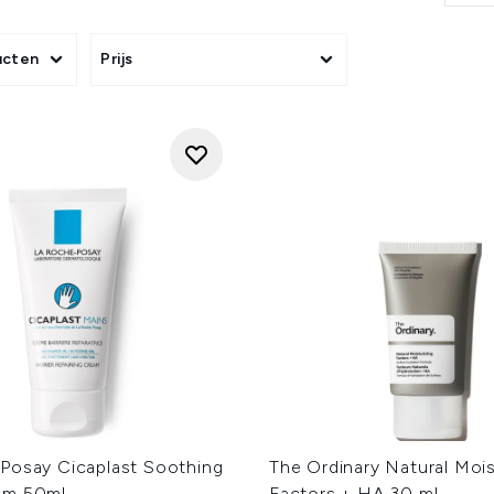
ectie bevat een breed scala aan huidbalsems, elk met unieke 
rfect om make-up, vuil en overtollige olie op milde wijze te ve
ucten
Prijs
in, die diep reinigt zonder de huid uit te drogen. Voor gevoel
balm for sensitive skin ideaal, dankzij de kalmerende formules
 balsems bieden intense hydratatie en herstellen de natuurlijke
waardoor je huid zijdezacht en soepel aanvoelt.
iaal ontwikkeld om je huid te voeden en te herstellen terwijl j
met een frisse, vernieuwde teint.
hte, gehydrateerde lippen met onze voedende lipbalsems, perf
Deze balsems zitten boordevol vitamines en antioxidanten die 
boost geven.
WAAROM KIEZEN VOOR HUIDBALSEMS?
om hun rijke, geconcentreerde formules die diep in de huid
e face wash balm reinigt niet alleen de huid grondig, maar hel
s daarnaast vaak zachter voor de huid, waardoor het een per
een gevoelige huid.
 gerenommeerde merken, waaronder ESPA, bekend om zijn luxe 
 effectieve en betaalbare huidverzorging, en Omorovicza, dat 
lijke innovatie. Elk van deze merken biedt hoogwaardige fa
balsems om je huid optimaal te verzorgen.
 ervaar zelf de voordelen van deze veelzijdige huidbalsems. Je
Posay Cicaplast Soothing
The Ordinary Natural Mois
am 50ml
Factors + HA 30 ml