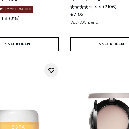
4.4
(2106)
G | CODE: SALELF
€7,02
4.8
(318)
€234,00 per L
 L
SNEL KOPEN
SNEL KOPEN