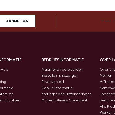
AANMELDEN
MAAK 
INFORMATIE
BEDRIJFSINFORMATIE
OVER 
rvice
Algemene voorwaarden
Over on
Bestellen & Bezorgen
Merken
ding
Privacybeleid
Affiliates
ormatie
Cookie Informatie
Samenwe
tact op
Kortingscode uitzonderingen
Jongeren
elling volgen
Modern Slavery Statement
Senioren
Alle Pro
Werken b