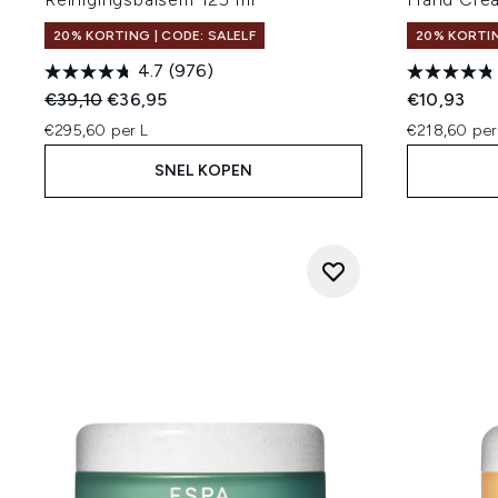
20% KORTING | CODE: SALELF
20% KORTIN
4.7
(976)
Recommended Retail Price:
Huidige prijs:
€39,10
€36,95
€10,93
€295,60 per L
€218,60 per
SNEL KOPEN