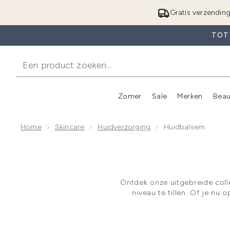
Gratis verzendin
TOT 
Zomer
Sale
Merken
Beau
Enter submenu (Zome
E
Home
Skincare
Huidverzorging
Huidbalsem
Ontdek onze uitgebreide coll
niveau te tillen. Of je n
voedende face balm voor ult
omvat ho