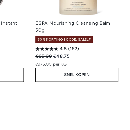
Instant
ESPA Nourishing Cleansing Balm
50g
30% KORTING | CODE: SALELF
4.8
(162)
:
Recommended Retail Price:
Huidige prijs:
€65,00
€48,75
€975,00 per KG
SNEL KOPEN