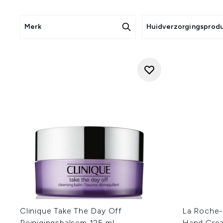
Onze coll
· Cleansing balms for face: Pe
Merk
Huidverzorgingsprod
een cleanser balm for oily sk
· Moisturising balms: Deze
· Overnight repair balms: Spec
· Lip balms: Zorg voor zac
· Vitamineverrijkte balsems: 
Huidbalsems staan bekend 
resultaten te bieden. Een goed
te behouden. Een huidbalsem i
Wij bieden een selectie van
Ordinary, geliefd om zijn
combineert met wetenschappe
Ontdek onze collectie en
Clinique Take The Day Off
La Roche-
Reinigingsbalsem 125 ml
Hand Cre