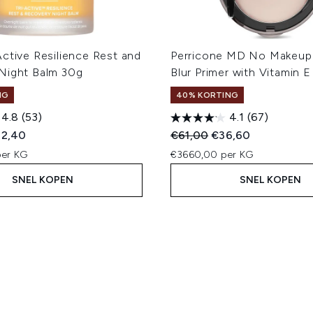
ctive Resilience Rest and
Perricone MD No Makeup 
Night Balm 30g
Blur Primer with Vitamin E
NG
40% KORTING
4.8
(53)
4.1
(67)
ed Retail Price:
idige prijs:
Recommended Retail Price
Huidige prijs:
2,40
€61,00
€36,60
er KG
€3660,00 per KG
SNEL KOPEN
SNEL KOPEN