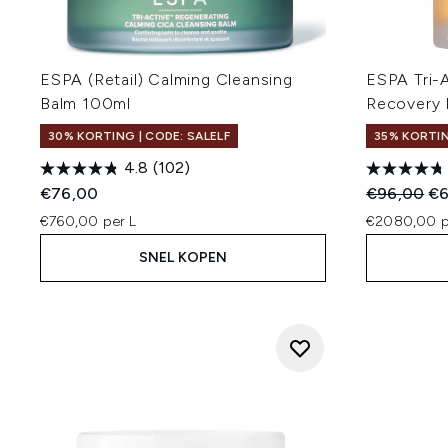
ESPA (Retail) Calming Cleansing
ESPA Tri-A
Balm 100ml
Recovery 
30% KORTING | CODE: SALELF
35% KORTI
4.8
(102)
Recommend
Hu
€76,00
€96,00
€6
€760,00 per L
€2080,00 p
SNEL KOPEN