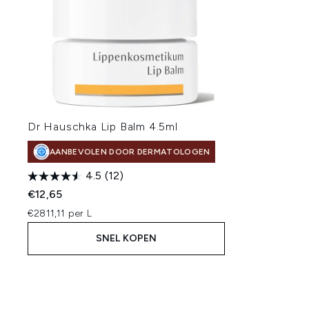
Dr Hauschka Lip Balm 4.5ml
AANBEVOLEN DOOR DERMATOLOGEN
4.5
(12)
€12,65
€2811,11 per L
SNEL KOPEN