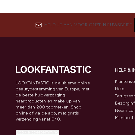
MELD JE AAN VOOR ONZE NIEUWSBRIEF
HELP & 
Klantense
LOOKFANTASTIC is de ultieme online
Help
beautybestemming van Europa, met
de beste huidverzorging,
Terugzen
haarproducten en make-up van
Bezorginf
meer dan 200 topmerken. Shop
Neem con
online of via de app, met gratis
Mijn best
verzending vanaf €40.
Cookie-toestemming