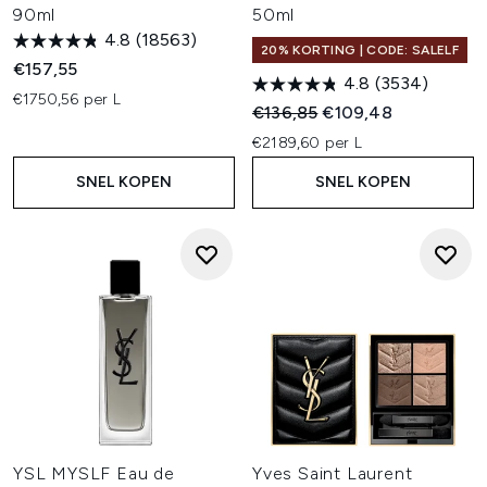
90ml
50ml
4.8
(18563)
20% KORTING | CODE: SALELF
€157,55
4.8
(3534)
€1750,56 per L
Recommended Retail Price:
Huidige prijs:
€136,85
€109,48
€2189,60 per L
SNEL KOPEN
SNEL KOPEN
YSL MYSLF Eau de
Yves Saint Laurent