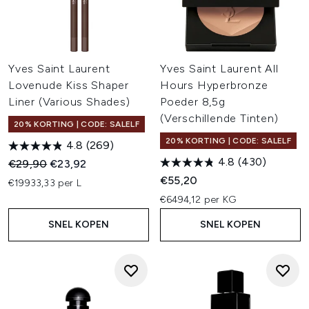
Yves Saint Laurent
Yves Saint Laurent All
Lovenude Kiss Shaper
Hours Hyperbronze
Liner (Various Shades)
Poeder 8,5g
(Verschillende Tinten)
20% KORTING | CODE: SALELF
20% KORTING | CODE: SALELF
4.8
(269)
4.8
(430)
Recommended Retail Price:
Huidige prijs:
€29,90
€23,92
€55,20
€19933,33 per L
€6494,12 per KG
SNEL KOPEN
SNEL KOPEN