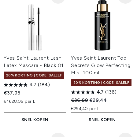
Yves Saint Laurent Lash
Yves Saint Laurent Top
Latex Mascara - Black 01
Secrets Glow Perfecting
Mist 100 ml
20% KORTING | CODE: SALELF
20% KORTING | CODE: SALELF
4.7
(184)
4.7
(136)
€37,95
Recommended Retail Price:
Huidige prijs:
€36,80
€29,44
€4628,05 per L
€294,40 per L
SNEL KOPEN
SNEL KOPEN