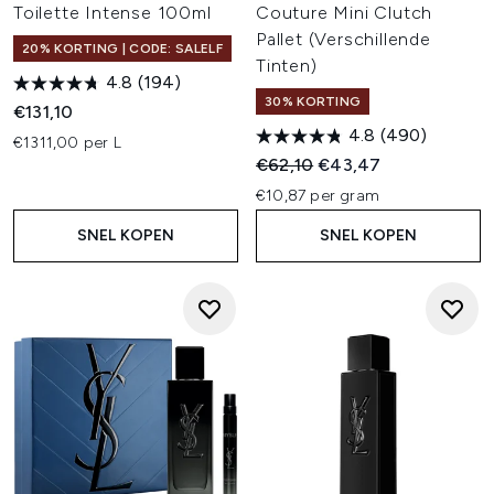
Toilette Intense 100ml
Couture Mini Clutch
Pallet (Verschillende
20% KORTING | CODE: SALELF
Tinten)
4.8
(194)
30% KORTING
€131,10
4.8
(490)
€1311,00 per L
Recommended Retail Price:
Huidige prijs:
€62,10
€43,47
€10,87 per gram
SNEL KOPEN
SNEL KOPEN