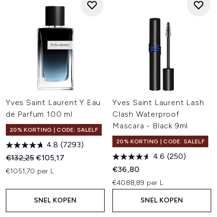
Yves Saint Laurent Y Eau
Yves Saint Laurent Lash
de Parfum 100 ml
Clash Waterproof
Mascara - Black 9ml
20% KORTING | CODE: SALELF
20% KORTING | CODE: SALELF
4.8
(7293)
4.6
(250)
Recommended Retail Price:
Huidige prijs:
€132,25
€105,17
€36,80
€1051,70 per L
€4088,89 per L
SNEL KOPEN
SNEL KOPEN