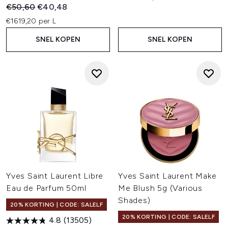
Recommended Retail Price:
Huidige prijs:
€50,60
€40,48
€1619,20 per L
SNEL KOPEN
SNEL KOPEN
Yves Saint Laurent Libre
Yves Saint Laurent Make
Eau de Parfum 50ml
Me Blush 5g (Various
Shades)
20% KORTING | CODE: SALELF
20% KORTING | CODE: SALELF
4.8
(13505)