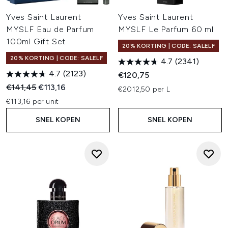
Yves Saint Laurent
Yves Saint Laurent
MYSLF Eau de Parfum
MYSLF Le Parfum 60 ml
100ml Gift Set
20% KORTING | CODE: SALELF
20% KORTING | CODE: SALELF
4.7
(2341)
4.7
(2123)
€120,75
Recommended Retail Price:
Huidige prijs:
€141,45
€113,16
€2012,50 per L
€113,16 per unit
SNEL KOPEN
SNEL KOPEN