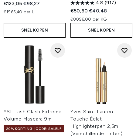
4.8
(917)
Recommended Retail Price:
Huidige prijs:
€123,05
€98,27
Recommended Retail Price:
Huidige prijs:
€50,60
€40,48
€1965,40 per L
€8096,00 per KG
SNEL KOPEN
SNEL KOPEN
YSL Lash Clash Extreme
Yves Saint Laurent
Volume Mascara 9ml
Touche Éclat
Highlighterpen 2,5ml
20% KORTING | CODE: SALELF
(Verschillende Tinten)