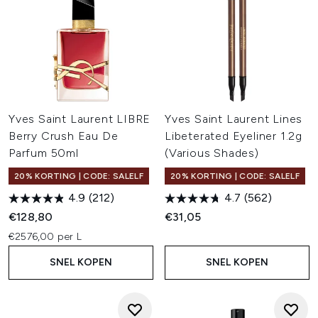
Yves Saint Laurent LIBRE
Yves Saint Laurent Lines
Berry Crush Eau De
Libeterated Eyeliner 1.2g
Parfum 50ml
(Various Shades)
20% KORTING | CODE: SALELF
20% KORTING | CODE: SALELF
4.9
(212)
4.7
(562)
€128,80
€31,05
€2576,00 per L
SNEL KOPEN
SNEL KOPEN