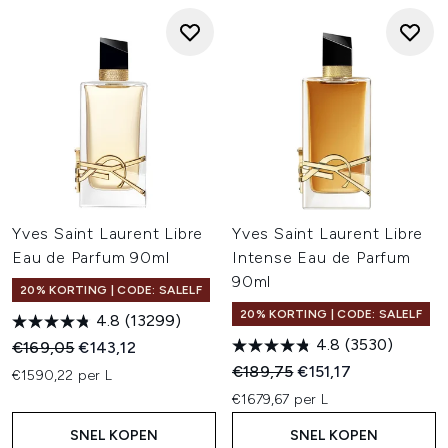
Yves Saint Laurent Libre
Yves Saint Laurent Libre
Eau de Parfum 90ml
Intense Eau de Parfum
90ml
20% KORTING | CODE: SALELF
20% KORTING | CODE: SALELF
4.8
(13299)
4.8
(3530)
Recommended Retail Price:
Huidige prijs:
€169,05
€143,12
Recommended Retail Price:
Huidige prijs:
€189,75
€151,17
€1590,22 per L
€1679,67 per L
SNEL KOPEN
SNEL KOPEN