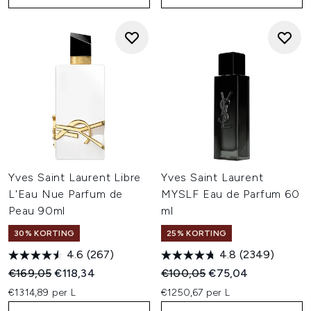
Yves Saint Laurent Libre
Yves Saint Laurent
L'Eau Nue Parfum de
MYSLF Eau de Parfum 60
Peau 90ml
ml
30% KORTING
25% KORTING
4.6
(267)
4.8
(2349)
Recommended Retail Price:
Huidige prijs:
Recommended Retail Price:
Huidige prijs:
€169,05
€118,34
€100,05
€75,04
€1314,89 per L
€1250,67 per L