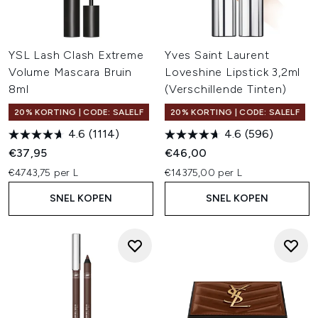
YSL Lash Clash Extreme
Yves Saint Laurent
Volume Mascara Bruin
Loveshine Lipstick 3,2ml
8ml
(Verschillende Tinten)
20% KORTING | CODE: SALELF
20% KORTING | CODE: SALELF
4.6
(1114)
4.6
(596)
€37,95
€46,00
€4743,75 per L
€14375,00 per L
SNEL KOPEN
SNEL KOPEN