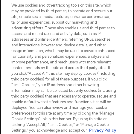
LOOKFANTASTIC is de ultieme online
We use cookies and other tracking tools on this site, which
beautybestemming van Europa, met de
may be provided by third parties, to operate and secure our
beste huidverzorging, haarproducten en
site, enable social media features, enhance performance,
make-up van meer dan 200 topmerken.
tailor user experiences, support our marketing and
Shop online of via de app, met gratis
advertising efforts. These also enable us and third parties to
verzending vanaf €40.
access and record user and activity data, such as IP
addresses and online identifiers, referring URLs, searches
and interactions, browser and device details, and other
Cookie-toestemming
usage information, which may be used to provide enhanced
Do Not Sell or Share My Personal
functionality and personalized experiences, analyze and
Information
improve performance, and reach users with more relevant
content and ads on this site and across third party sites. If
you click “Accept All” this site may deploy cookies (including
HELP & INFORMATIE
third party cookies) for all of these purposes. If you click
“Limit Cookies,” your IP address and other browsing
information may still be collected but only cookies (including
BEDRIJFSINFORMATIE
third party cookies) that are necessary to operate, secure and
enable default website features and functionalities will be
deployed. You can also review and manage your cookie
OVER LOOKFANTASTIC
preferences for this site at any time by clicking the “Manage
Cookie Settings” link in this banner. By using this site or
clicking "Accept All," "Limit Cookies," or "Manage Cookie
Settings," you acknowledge and accept our
Privacy Policy