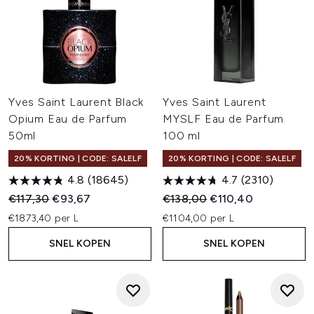
Yves Saint Laurent Black
Yves Saint Laurent
Opium Eau de Parfum
MYSLF Eau de Parfum
50ml
100 ml
20% KORTING | CODE: SALELF
20% KORTING | CODE: SALELF
4.8
(18645)
4.7
(2310)
Recommended Retail Price:
Huidige prijs:
Recommended Retail Price:
Huidige prijs:
€117,30
€93,67
€138,00
€110,40
€1873,40 per L
€1104,00 per L
SNEL KOPEN
SNEL KOPEN