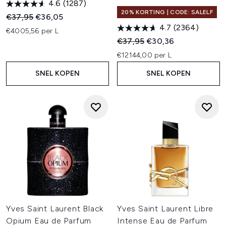
4.6
(1287)
20% KORTING | CODE: SALELF
Recommended Retail Price:
Huidige prijs:
€37,95
€36,05
4.7
(2364)
€4005,56 per L
Recommended Retail Price:
Huidige prijs:
€37,95
€30,36
€12144,00 per L
SNEL KOPEN
SNEL KOPEN
Yves Saint Laurent Black
Yves Saint Laurent Libre
Opium Eau de Parfum
Intense Eau de Parfum