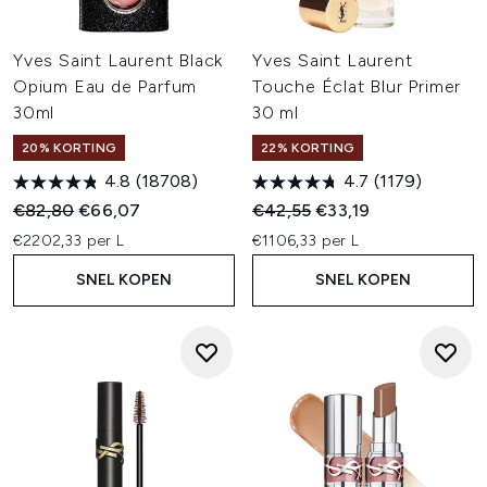
Yves Saint Laurent Black
Yves Saint Laurent
Opium Eau de Parfum
Touche Éclat Blur Primer
30ml
30 ml
20% KORTING
22% KORTING
4.8
(18708)
4.7
(1179)
Recommended Retail Price:
Huidige prijs:
Recommended Retail Price:
Huidige prijs:
€82,80
€66,07
€42,55
€33,19
€2202,33 per L
€1106,33 per L
SNEL KOPEN
SNEL KOPEN