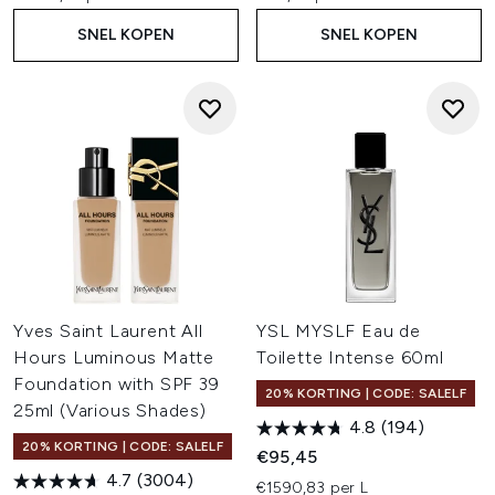
SNEL KOPEN
SNEL KOPEN
Yves Saint Laurent All
YSL MYSLF Eau de
Hours Luminous Matte
Toilette Intense 60ml
Foundation with SPF 39
20% KORTING | CODE: SALELF
25ml (Various Shades)
4.8
(194)
20% KORTING | CODE: SALELF
€95,45
4.7
(3004)
€1590,83 per L