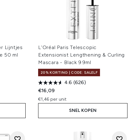
er Lijntjes
L'Oréal Paris Telescopic
e 50 ml
Extensionist Lengthening & Curling
Mascara - Black 9.9ml
20% KORTING | CODE: SALELF
4.6
(626)
:
€16,09
€1,46 per unit
SNEL KOPEN