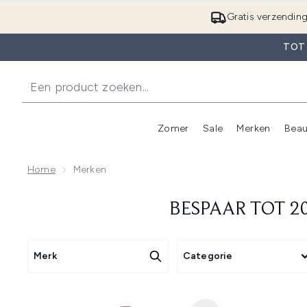
Gratis verzendin
TOT
Zomer
Sale
Merken
Beau
Enter submenu (Zome
E
Home
Merken
BESPAAR TOT 2
Merk
Categorie