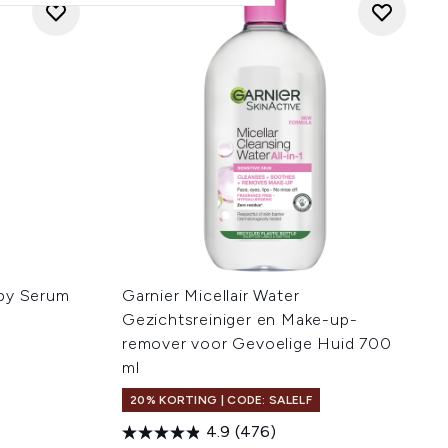
ppy Serum
Garnier Micellair Water
Gezichtsreiniger en Make-up-
remover voor Gevoelige Huid 700
ml
20% KORTING | CODE: SALELF
4.9
(476)