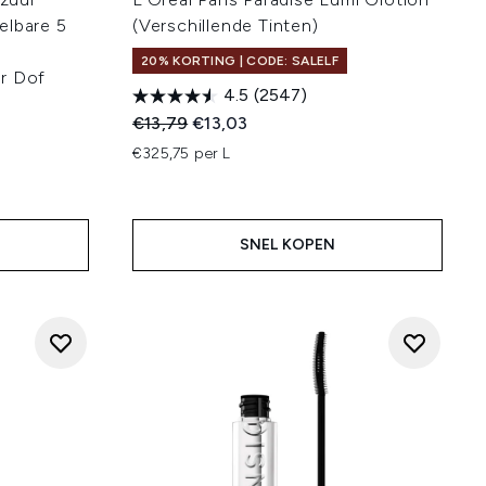
elbare 5
(Verschillende Tinten)
20% KORTING | CODE: SALELF
r Dof
4.5
(2547)
Recommended Retail Price:
Huidige prijs:
€13,79
€13,03
€325,75 per L
SNEL KOPEN