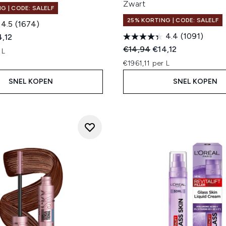
Zwart
G | CODE: SALELF
25% KORTING | CODE: SALELF
4.5
(1674)
4.4
(1091)
ed Retail Price:
dige prijs:
4,12
Recommended Retail Price
Huidige prijs:
€14,94
€14,12
 L
€1961,11 per L
SNEL KOPEN
SNEL KOPEN