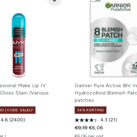
ssional Make Lip IV
Garnier Pure Active 8hr In
Gloss Stain (Various
Hydrocolloid Blemish Pat
patches
G | CODE: SALELF
34% KORTING
4.6
(2400)
4.3
(21)
Recommended Retail Price
Huidige prijs:
€9,19
€6,06
er L
€6,06 per unit