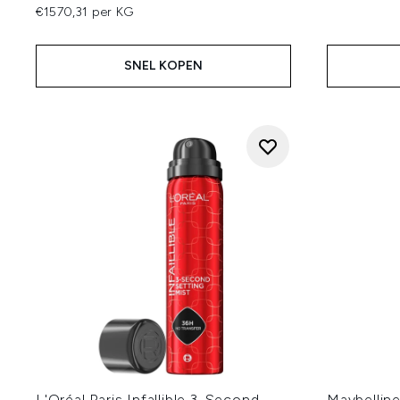
€1570,31 per KG
SNEL KOPEN
L'Oréal Paris Infallible 3-Second
Maybelline