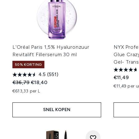
L'Oréal Paris 1,5% Hyaluronzuur
NYX Profe
Revitalift Fillerserum 30 ml
Glue Crazy
Gel- Tran
50% KORTING
4.5
(551)
€11,49
Recommended Retail Price:
Huidige prijs:
€36,79
€18,40
€11,49 per u
€613,33 per L
SNEL KOPEN