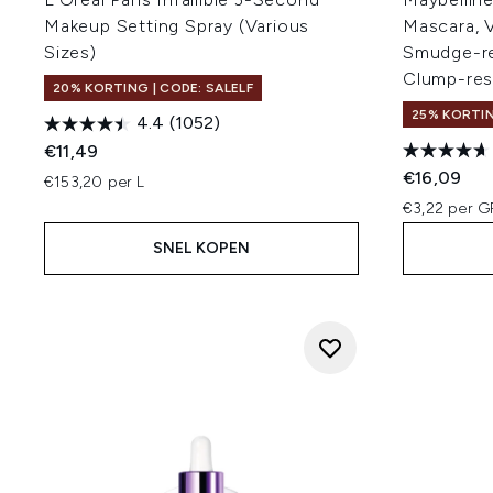
Makeup Setting Spray (Various
Mascara, V
Sizes)
Smudge-res
Clump-resi
20% KORTING | CODE: SALELF
25% KORTIN
4.4
(1052)
€11,49
€16,09
€153,20 per L
€3,22 per 
SNEL KOPEN