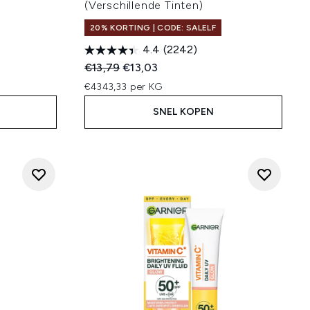
(Verschillende Tinten)
20% KORTING | CODE: SALELF
4.4
(2242)
:
Recommended Retail Price:
Huidige prijs:
€13,79
€13,03
€4343,33 per KG
SNEL KOPEN