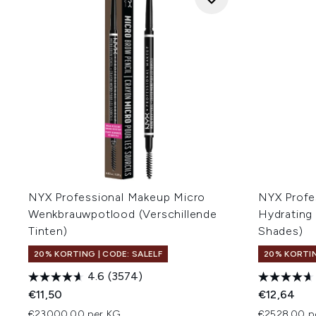
NYX Professional Makeup Micro
NYX Profe
Wenkbrauwpotlood (Verschillende
Hydrating 
Tinten)
Shades)
20% KORTING | CODE: SALELF
20% KORTIN
4.6
(3574)
€11,50
€12,64
€23000,00 per KG
€2528,00 p