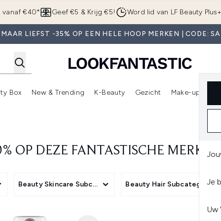
Overslaan naar de hoofdinhou
g vanaf €40*
Geef €5 & Krijg €5!
Word lid van LF Beauty Plus
 MAAR LIEFST -35% OP EEN HELE HOOP MERKEN | CODE: SA
ty Box
New & Trending
K-Beauty
Gezicht
Make-up
Pa
r)
nter submenu (Sale)
Enter submenu (Merken)
Enter submenu (Beauty Box)
Enter submenu (New & Trending)
Enter submenu (K-Beauty
E
0% OP DEZE FANTASTISCHE MERKEN -
Jou
Je 
Beauty Skincare Subcategory
Beauty Hair Subcategory
Uw 