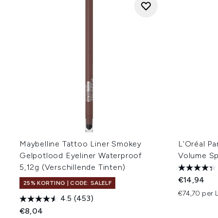
Maybelline Tattoo Liner Smokey
L'Oréal Pa
Gelpotlood Eyeliner Waterproof
Volume Sp
5,12g (Verschillende Tinten)
€14,94
25% KORTING | CODE: SALELF
€74,70 per 
4.5
(453)
€8,04