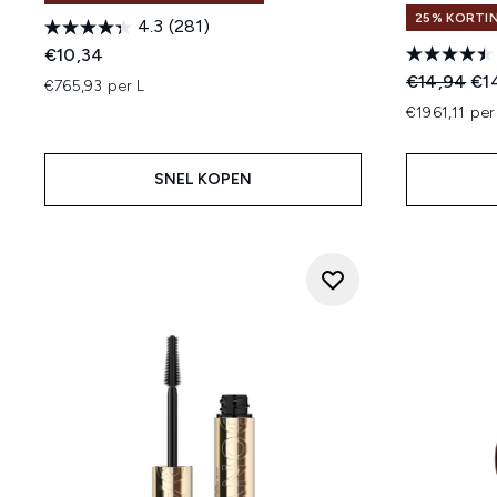
25% KORTIN
4.3
(281)
€10,34
Recommend
Hui
€14,94
€1
€765,93 per L
€1961,11 per
SNEL KOPEN