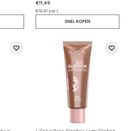
€11,49
€16,41 per L
SNEL KOPEN
lzuur
L'Oréal Paris Paradise Lumi Glotion