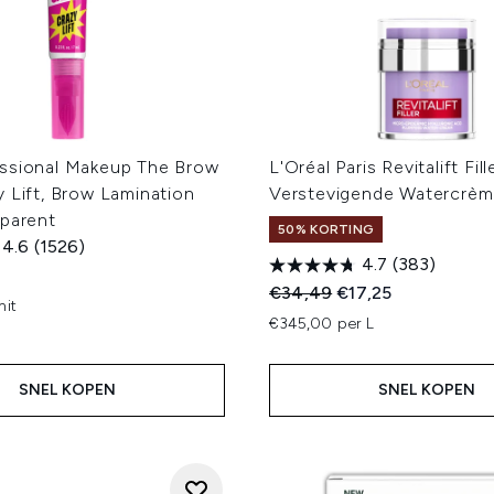
ssional Makeup The Brow
L'Oréal Paris Revitalift Fill
 Lift, Brow Lamination
Verstevigende Watercrèm
sparent
50% KORTING
4.6
(1526)
4.7
(383)
Recommended Retail Price
Huidige prijs:
€34,49
€17,25
nit
€345,00 per L
SNEL KOPEN
SNEL KOPEN