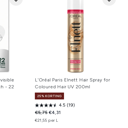
visible
L'Oréal Paris Elnett Hair Spray for
ch - 22
Coloured Hair UV 200ml
25% KORTING
4.5
(19)
Recommended Retail Price:
Huidige prijs:
€5,75
€4,31
:
€21,55 per L