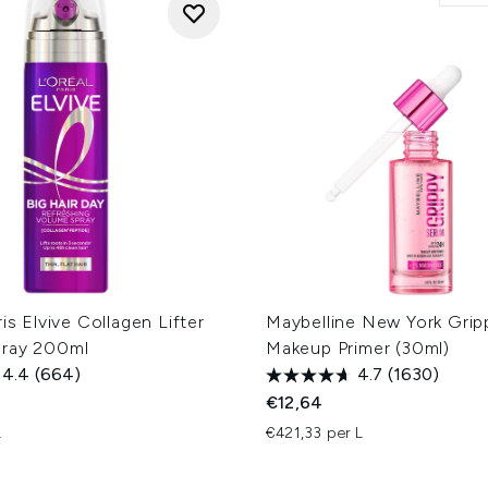
ris Elvive Collagen Lifter
Maybelline New York Gri
ray 200ml
Makeup Primer (30ml)
4.4
(664)
4.7
(1630)
€12,64
L
€421,33 per L