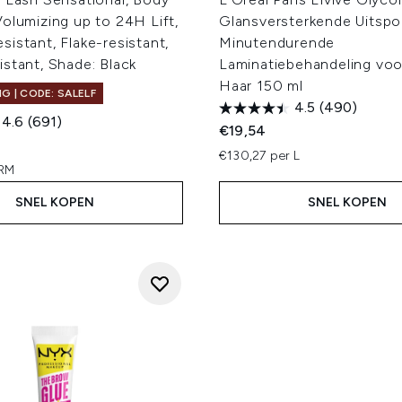
olumizing up to 24H Lift,
Glansversterkende Uitspo
istant, Flake-resistant,
Minutendurende
stant, Shade: Black
Laminatiebehandeling voo
Haar 150 ml
G | CODE: SALELF
4.5
(490)
4.6
(691)
€19,54
€130,27 per L
GRM
SNEL KOPEN
SNEL KOPEN