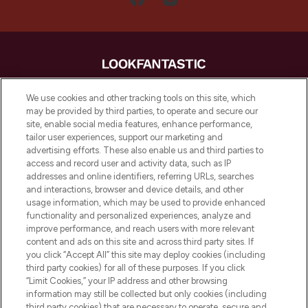
LOOKFANTASTIC is de ultieme online
We use cookies and other tracking tools on this site, which
beautybestemming van Europa, met de
may be provided by third parties, to operate and secure our
beste huidverzorging, haarproducten en
site, enable social media features, enhance performance,
make-up van meer dan 200 topmerken.
tailor user experiences, support our marketing and
Shop online of via de app, met gratis
advertising efforts. These also enable us and third parties to
verzending vanaf €40.
access and record user and activity data, such as IP
addresses and online identifiers, referring URLs, searches
and interactions, browser and device details, and other
Cookie-toestemming
usage information, which may be used to provide enhanced
Do Not Sell or Share My Personal
functionality and personalized experiences, analyze and
Information
improve performance, and reach users with more relevant
content and ads on this site and across third party sites. If
you click “Accept All” this site may deploy cookies (including
HELP & INFORMATIE
third party cookies) for all of these purposes. If you click
“Limit Cookies,” your IP address and other browsing
information may still be collected but only cookies (including
BEDRIJFSINFORMATIE
third party cookies) that are necessary to operate, secure and