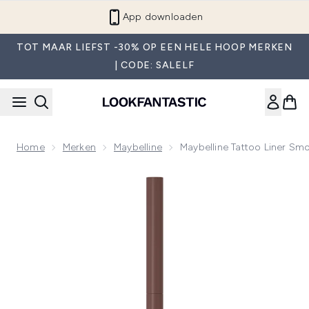
Overslaan naar de hoofdinhou
App downloaden
TOT MAAR LIEFST -30% OP EEN HELE HOOP MERKEN
| CODE: SALELF
Home
Merken
Maybelline
Maybelline Tattoo Liner Smo
Now showing image 1 Maybelline Tattoo Liner Smokey Gelpotl