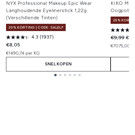
NYX Professional Makeup Epic Wear
KIKO Mila
Langhoudende Eyelinerstick 1,22g
Oogpotlood
(Verschillende Tinten)
25% KORTIN
20% KORTING | CODE: SALELF
4.3
(1937)
Recommend
Huid
€9,99
€8,
€8,05
€7075,00 p
€1490,74 per KG
SNEL KOPEN
Showing slide 1