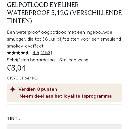
GELPOTLOOD EYELINER
WATERPROOF 5,12G (VERSCHILLENDE
TINTEN)
Een waterproof oogpotlood met een ingebouwde
smudger, die tot 36 uur blijft zitten voor een smeulend
smokey-eyeffect.
4.5
(453)
Lees
453
Schrijf een beoordeling
Stel een vraag
beoordelingen.
€8,04
Dezelfde
paginalink.
€1570,31 per KG
Verdien
8
punten
Neem deel aan het loyaliteitsprogramma
TINT :