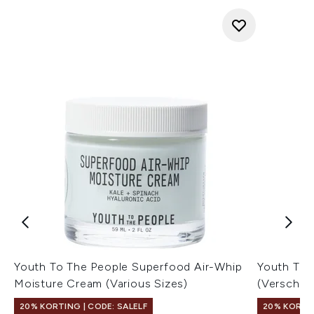
Youth To The People Superfood Air-Whip
Youth To 
Moisture Cream (Various Sizes)
(Verschil
20% KORTING | CODE: SALELF
20% KORTIN