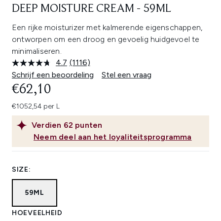
DEEP MOISTURE CREAM - 59ML
Een rijke moisturizer met kalmerende eigenschappen,
ontworpen om een droog en gevoelig huidgevoel te
minimaliseren.
4.7
(1116)
Lees
1116
Schrijf een beoordeling
Stel een vraag
beoordelingen.
€62,10
Dezelfde
paginalink.
€1052,54 per L
Verdien
62
punten
Neem deel aan het loyaliteitsprogramma
SIZE:
59ML
HOEVEELHEID