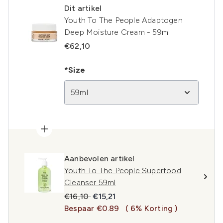
Dit artikel
Youth To The People Adaptogen
Deep Moisture Cream - 59ml
€62,10
*Size
59ml
Aanbevolen artikel
Youth To The People Superfood
Cleanser 59ml
Recommended Retail Price:
Huidige prijs:
€16,10
€15,21
Bespaar €0.89
( 6% Korting )