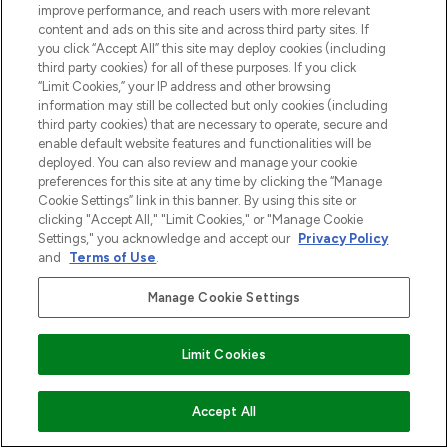
improve performance, and reach users with more relevant
content and ads on this site and across third party sites. If
you click “Accept All” this site may deploy cookies (including
third party cookies) for all of these purposes. If you click
“Limit Cookies,” your IP address and other browsing
information may still be collected but only cookies (including
third party cookies) that are necessary to operate, secure and
enable default website features and functionalities will be
deployed. You can also review and manage your cookie
preferences for this site at any time by clicking the “Manage
Cookie Settings” link in this banner. By using this site or
clicking "Accept All," "Limit Cookies," or "Manage Cookie
LOOKFANTASTIC is de ultieme online
Settings," you acknowledge and accept our
Privacy Policy
beautybestemming van Europa, met de
and
Terms of Use
.
beste huidverzorging, haarproducten en
make-up van meer dan 200 topmerken.
Manage Cookie Settings
Shop online of via de app, met gratis
verzending vanaf €40.
Limit Cookies
Cookie-toestemming
Do Not Sell or Share My Personal
Information
VOEG TOE AAN WINKELMANDJE
Accept All