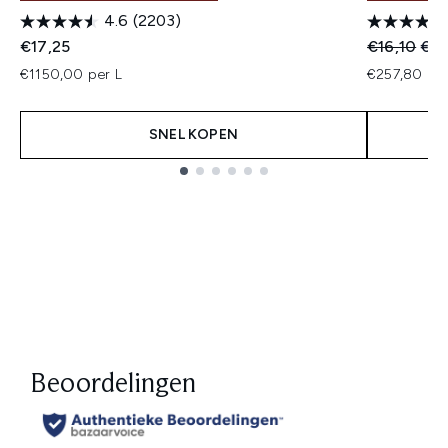
4.6
(2203)
Recommend
Huid
€17,25
€16,10
€15
€1150,00 per L
€257,80 per
SNEL KOPEN
Showing slide 1