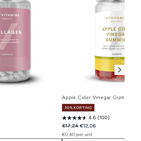
Apple Cider Vinegar Gummies
30% KORTING
4.6
(100)
 Price:
Recommended Retail Price:
Huidige prijs:
€17,24
€12,06
€0,40 per unit