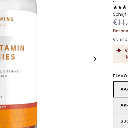
Aardbe
Schrijf
REC
€11
Bespaa
€0,27 pe
V
FLAVO
AA
AP
SU