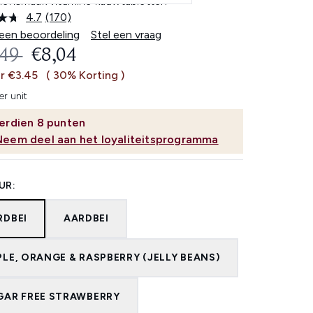
iensmaak vitamine kauwtabletten
4.7
(170)
Lees
170
 een beoordeling
Stel een vraag
beoordelingen.
OMMENDED RETAIL PRICE:
HUIDIGE PRIJS:
,49
€8,04
Dezelfde
paginalink.
r €3.45
( 30% Korting )
r unit
erdien
8
punten
Neem deel aan het loyaliteitsprogramma
UR:
RDBEI
AARDBEI
PLE, ORANGE & RASPBERRY (JELLY BEANS)
GAR FREE STRAWBERRY