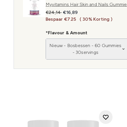
Myvitamins Hair Skin and Nails Gummie
Recommended Retail Price:
Huidige prijs:
€24,14
€16,89
Bespaar €7.25
( 30% Korting )
*Flavour & Amount
Nieuw - Bosbessen - 60 Gummies
- 30servings