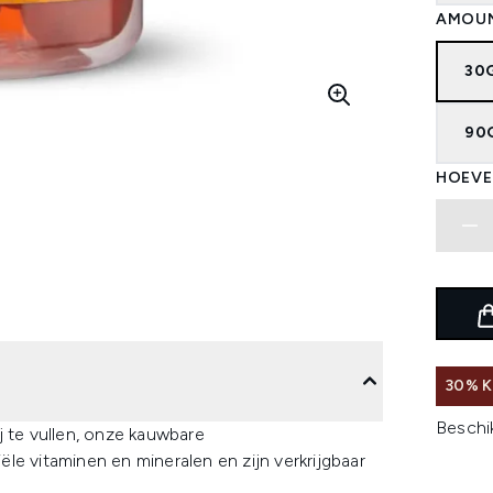
AMOU
30
90
HOEVE
30% 
Beschi
j te vullen, onze kauwbare
le vitaminen en mineralen en zijn verkrijgbaar