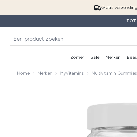
Gratis verzendin
TOT
Zomer
Sale
Merken
Beau
Enter submenu (Zome
E
Home
Merken
MyVitamins
Multivitamin Gummie
Now showing image 1 Myvitamins Multivitamin Gumm