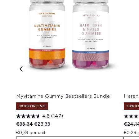
Myvitamins Gummy Bestsellers Bundle
Haren
30% KORTING
30% K
4.6
(147)
Recommended Retail Price:
Huidige prijs:
Recomm
€33,34
€23,33
€24,1
€0,39 per unit
€0,28 p