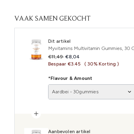
VAAK SAMEN GEKOCHT
Dit artikel
Myvitamins Multivitamin Gummies, 30
Recommended Retail Price:
Huidige prijs:
€11,49
€8,04
Bespaar €3.45
( 30% Korting )
*Flavour & Amount
Aardbei - 30gummies
Aanbevolen artikel