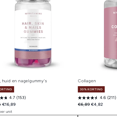
, huid en nagelgummy's
Collagen
ORTING
30% KORTING
4.7
(153)
4.6
(211)
ended Retail Price:
Huidige prijs:
Recommended Retail
Huidige prijs:
4
€16,89
€6,89
€4,82
er unit