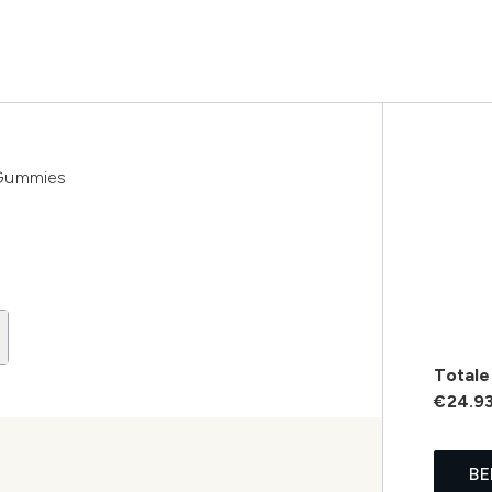
 Gummies
Totale 
€24.9
BE