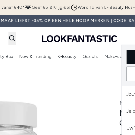
Overslaan naar de hoofdinhou
g vanaf €40*
Geef €5 & Krijg €5!
Word lid van LF Beauty Plus
 MAAR LIEFST -35% OP EEN HELE HOOP MERKEN | CODE: SA
ty Box
New & Trending
K-Beauty
Gezicht
Make-up
Pa
r)
nter submenu (Sale)
Enter submenu (Merken)
Enter submenu (Beauty Box)
Enter submenu (New & Trending)
Enter submenu (K-Beauty
E
s
ies, 30 Gummies
Jou
MYVI
Je 
MYV
GUM
Uw 