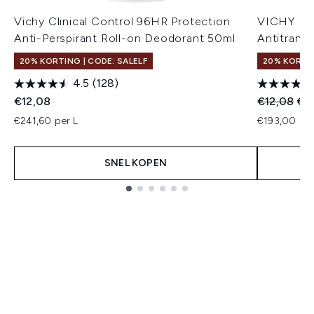
Vichy Clinical Control 96HR Protection
VICHY Deo
Anti-Perspirant Roll-on Deodorant 50ml
Antitransp
20% KORTING | CODE: SALELF
20% KORTI
4.5
(128)
Recommend
Hui
€12,08
€12,08
€9
€241,60 per L
€193,00 per
SNEL KOPEN
Showing slide 1