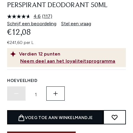
PERSPIRANT DEODORANT 50ML
4.6
(117)
Lees
117
Schrijf een beoordeling
Stel een vraag
beoordelingen.
€12,08
Dezelfde
paginalink.
€241,60 per L
Verdien
12
punten
Neem deel aan het loyaliteitsprogramma
HOEVEELHEID
VOEG TOE AAN WINKELMANDJE