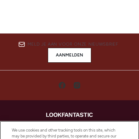
MELD JE AAN VOOR ONZE NIEUWSBRIEF
AANMELDEN
LOOKFANTASTIC is de ultieme online
We use cookies and other tracking tools on this site, which
beautybestemming van Europa, met de
may be provided by third parties, to operate and secure our