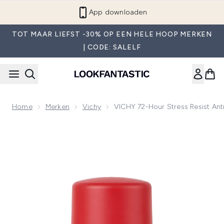
Overslaan naar de hoofdinhou
App downloaden
TOT MAAR LIEFST -30% OP EEN HELE HOOP MERKEN
| CODE: SALELF
Home
Merken
Vichy
VICHY 72-Hour Stress Resist Ant
Now showing image 1 VICHY 72-Hour Stress Resist Anti-Per