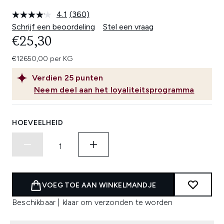
4.1
(360)
Lees
360
Schrijf een beoordeling
Stel een vraag
beoordelingen.
€25,30
Dezelfde
paginalink.
€12650,00 per KG
Verdien
25
punten
Neem deel aan het loyaliteitsprogramma
HOEVEELHEID
VOEG TOE AAN WINKELMANDJE
Beschikbaar | klaar om verzonden te worden