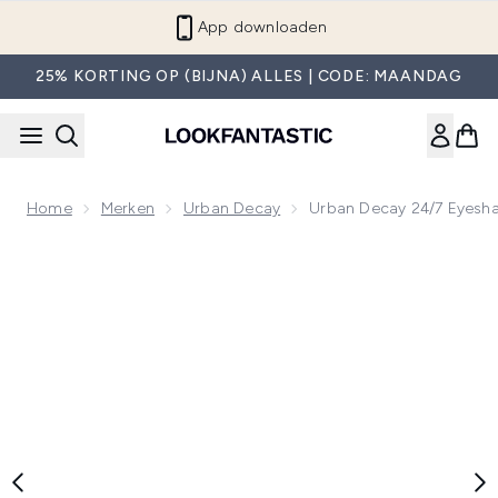
Overslaan naar de hoofdinhou
App downloaden
25% KORTING OP (BIJNA) ALLES | CODE: MAANDAG
Home
Merken
Urban Decay
Urban Decay 24/7 Eyesh
Now showing image 1 Urban Decay 24/7 Eyeshadow Mono - 