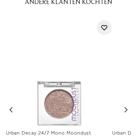
ANDERE KLANTEN KOCHTEN
Urban Decay 24/7 Mono Moondust
Urban De