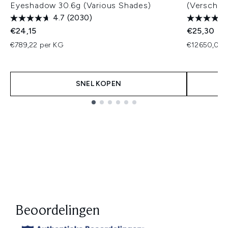
Eyeshadow 30.6g (Various Shades)
(Verschill
4.7
(2030)
€24,15
€25,30
€789,22 per KG
€12650,00 
SNEL KOPEN
Showing slide 1