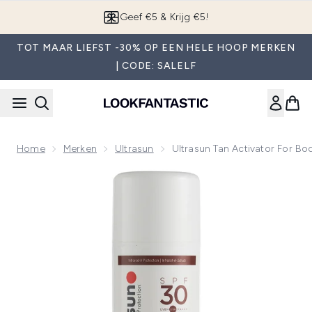
Overslaan naar de hoofdinhou
App downloaden
TOT MAAR LIEFST -30% OP EEN HELE HOOP MERKEN
| CODE: SALELF
Home
Merken
Ultrasun
Ultrasun Tan Activator For B
Now showing image 1 Ultrasun Tan Activator for Body SPF30