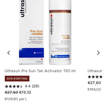
Ultrasun Pre Sun Tan Activator 150 ml
Ultrasun 
30% KORTING
€27,60
4.4
(29)
€184,00 per
Recommended Retail Price:
Huidige prijs:
€27,60
€19,32
€128,80 per L