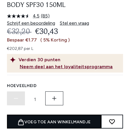
BODY SPF30 150ML
4.5
(85)
Lees
85
Schrijf een beoordeling
Stel een vraag
beoordelingen.
RECOMMENDED RETAIL PRICE:
HUIDIGE PRIJS:
€32,20
€30,43
Dezelfde
paginalink.
Bespaar €1.77
( 5% Korting )
€202,87 per L
Verdien
30
punten
Neem deel aan het loyaliteitsprogramma
HOEVEELHEID
VOEG TOE AAN WINKELMANDJE