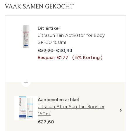
VAAK SAMEN GEKOCHT
Dit artikel
Ultrasun Tan Activator for Body
SPF30 150ml
Recommended Retail Price:
Huidige prijs:
€32,20
€30,43
Bespaar €1.77
( 5% Korting )
Aanbevolen artikel
Ultrasun After Sun Tan Booster
150ml
€27,60