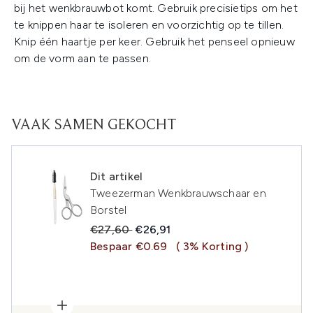
bij het wenkbrauwbot komt. Gebruik precisietips om het
te knippen haar te isoleren en voorzichtig op te tillen.
Knip één haartje per keer. Gebruik het penseel opnieuw
om de vorm aan te passen.
VAAK SAMEN GEKOCHT
Dit artikel
Tweezerman Wenkbrauwschaar en
Borstel
Recommended Retail Price:
Huidige prijs:
€27,60
€26,91
Bespaar €0.69
( 3% Korting )