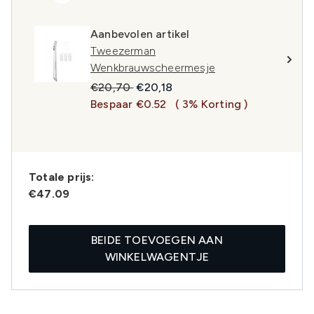
Aanbevolen artikel
Tweezerman
Wenkbrauwscheermesje
Recommended Retail Price:
Huidige prijs:
€20,70
€20,18
Bespaar €0.52
( 3% Korting )
Totale prijs:
€47.09
BEIDE TOEVOEGEN AAN
WINKELWAGENTJE