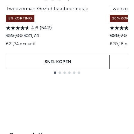
Tweezerman Gezichtsscheermesje
Tweezerm
5% KORTING
20% KORTIN
4.6
(542)
Recommended Retail Price:
Huidige prijs:
Recommend
Hu
€23,00
€21,74
€20,70
€2
€21,74 per unit
€20,18 per 
SNEL KOPEN
Showing slide 1