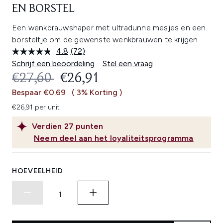
EN BORSTEL
Een wenkbrauwshaper met ultradunne mesjes en een
borsteltje om de gewenste wenkbrauwen te krijgen.
4.8
(72)
Lees
72
Schrijf een beoordeling
Stel een vraag
beoordelingen.
RECOMMENDED RETAIL PRICE:
HUIDIGE PRIJS:
€27,60
€26,91
Dezelfde
paginalink.
Bespaar €0.69
( 3% Korting )
€26,91 per unit
Verdien
27
punten
Neem deel aan het loyaliteitsprogramma
HOEVEELHEID