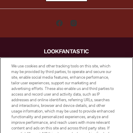
LOOKFANTASTIC is de ultieme online
We use cookies and other tracking tools on this site, which
beautybestemming van Europa, met de
may be provided by third parties, to operate and secure our
beste huidverzorging, haarproducten en
site, enable social media features, enhance performance,
make-up van meer dan 200 topmerken.
tailor user experiences, support our marketing and
Shop online of via de app, met gratis
advertising efforts. These also enable us and third parties to
verzending vanaf €40.
access and record user and activity data, such as IP
addresses and online identifiers, referring URLs, searches
and interactions, browser and device details, and other
Cookie-toestemming
usage information, which may be used to provide enhanced
Do Not Sell or Share My Personal
functionality and personalized experiences, analyze and
Information
improve performance, and reach users with more relevant
content and ads on this site and across third party sites. If