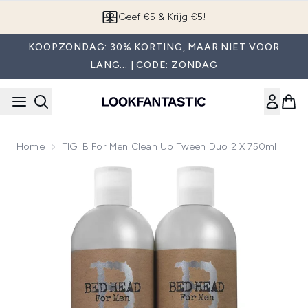
Overslaan naar de hoofdinhou
App downloaden
KOOPZONDAG: 30% KORTING, MAAR NIET VOOR
LANG... | CODE: ZONDAG
Home
TIGI B For Men Clean Up Tween Duo 2 X 750ml
Now showing image 1 TIGI B For Men Clean Up Tween Duo 2