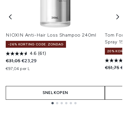
NIOXIN Anti-Hair Loss Shampoo 240ml
Tom Ford 
Spray 150
-26% KORTING CODE: ZONDAG
20% KORTI
4.6
(61)
Recommended Retail Price:
Huidige prijs:
€31,05
€23,29
Recommend
Hui
€51,75
€4
€97,04 per L
SNEL KOPEN
Showing slide 1