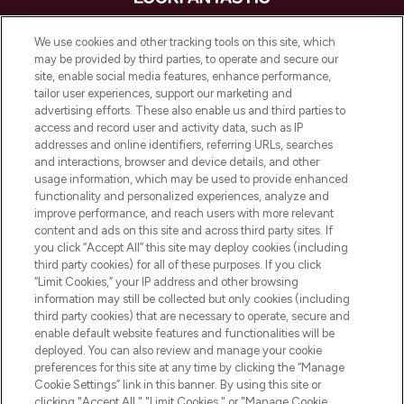
LOOKFANTASTIC is de ultieme online
We use cookies and other tracking tools on this site, which
beautybestemming van Europa, met de
may be provided by third parties, to operate and secure our
beste huidverzorging, haarproducten en
site, enable social media features, enhance performance,
make-up van meer dan 200 topmerken.
tailor user experiences, support our marketing and
Shop online of via de app, met gratis
advertising efforts. These also enable us and third parties to
verzending vanaf €40.
access and record user and activity data, such as IP
addresses and online identifiers, referring URLs, searches
and interactions, browser and device details, and other
Cookie-toestemming
usage information, which may be used to provide enhanced
Do Not Sell or Share My Personal
functionality and personalized experiences, analyze and
Information
improve performance, and reach users with more relevant
content and ads on this site and across third party sites. If
you click “Accept All” this site may deploy cookies (including
HELP & INFORMATIE
third party cookies) for all of these purposes. If you click
“Limit Cookies,” your IP address and other browsing
information may still be collected but only cookies (including
BEDRIJFSINFORMATIE
third party cookies) that are necessary to operate, secure and
enable default website features and functionalities will be
deployed. You can also review and manage your cookie
OVER LOOKFANTASTIC
preferences for this site at any time by clicking the “Manage
Cookie Settings” link in this banner. By using this site or
clicking "Accept All," "Limit Cookies," or "Manage Cookie