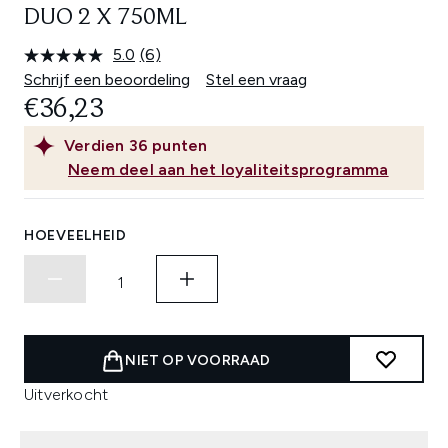
DUO 2 X 750ML
5.0
(6)
Lees
6
Schrijf een beoordeling
Stel een vraag
beoordelingen.
€36,23
Dezelfde
paginalink.
Verdien
36
punten
Neem deel aan het loyaliteitsprogramma
HOEVEELHEID
NIET OP VOORRAAD
Uitverkocht