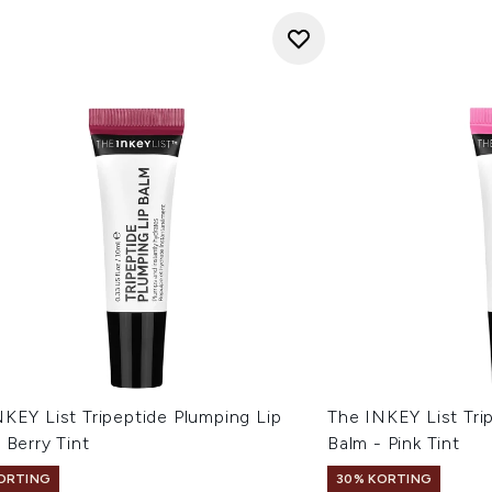
KEY List Tripeptide Plumping Lip
The INKEY List Tri
 Berry Tint
Balm - Pink Tint
ORTING
30% KORTING