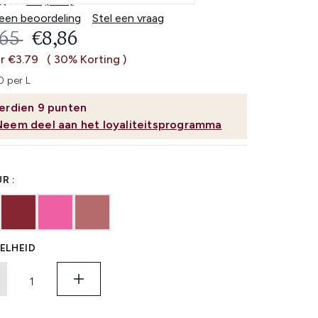
3.9
(638)
Lees
638
 een beoordeling
Stel een vraag
beoordelingen.
OMMENDED RETAIL PRICE:
HUIDIGE PRIJS:
,65
€8,86
Dezelfde
paginalink.
r €3.79
( 30% Korting )
 per L
erdien
9
punten
Neem deel aan het loyaliteitsprogramma
R :
ELHEID