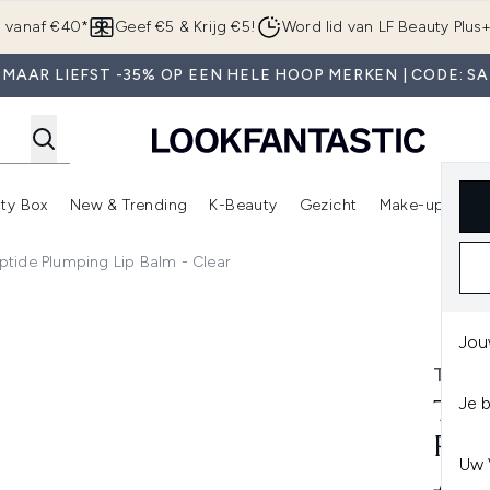
Overslaan naar de hoofdinhou
g vanaf €40*
Geef €5 & Krijg €5!
Word lid van LF Beauty Plus
 MAAR LIEFST -35% OP EEN HELE HOOP MERKEN | CODE: SA
ty Box
New & Trending
K-Beauty
Gezicht
Make-up
Pa
r)
nter submenu (Sale)
Enter submenu (Merken)
Enter submenu (Beauty Box)
Enter submenu (New & Trending)
Enter submenu (K-Beauty
E
eptide Plumping Lip Balm - Clear
ng Lip Balm - Clear
Jou
THE 
Je 
THE
PLU
Uw 