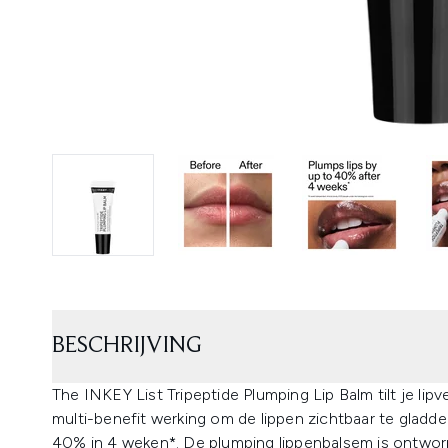
BESCHRIJVING
The INKEY List Tripeptide Plumping Lip Balm tilt je li
multi-benefit werking om de lippen zichtbaar te gladde
40% in 4 weken*. De plumping lippenbalsem is ontwo