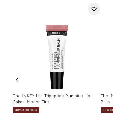
The INKEY List Tripeptide Plumping Lip
The IN
Balm - Mocha Tint
Balm -
30% KORTING
30% K