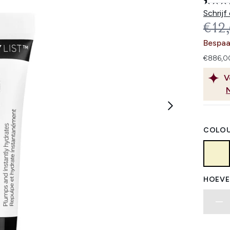
Schrijf
REC
€12
Bespaa
€886,00
V
COLOU
HOEVE