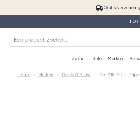
Gratis verzendin
TOT
Zomer
Sale
Merken
Beau
Enter submenu (Zome
E
Home
Merken
The INKEY List
The INKEY List Trip
Now showing image 1 The INKEY List Tripeptide Plumpi