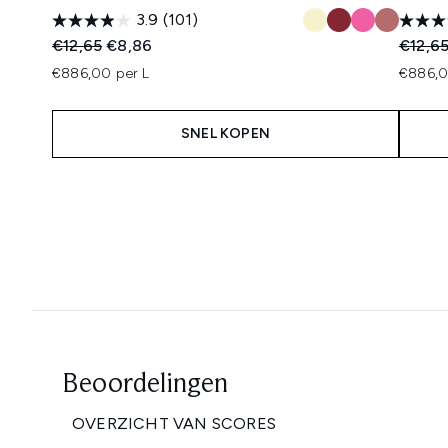
3.9
(101)
Recommended Retail Price:
Huidige prijs:
Recomm
€12,65
€8,86
€12,6
€886,00 per L
€886,0
SNEL KOPEN
Showing slide 1