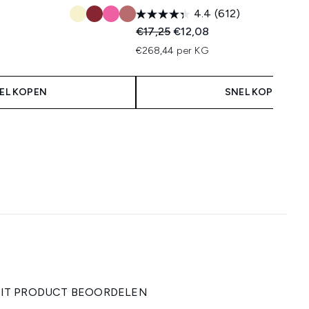
4.4
(612)
 Price:
:
Recommended Retail Price:
Huidige prijs:
€17,25
€12,08
€268,44 per KG
EL KOPEN
SNEL KOPEN