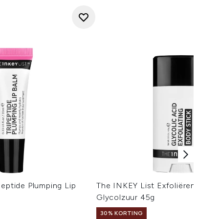
peptide Plumping Lip
The INKEY List Exfoliërende Bo
Glycolzuur 45g
30% KORTING