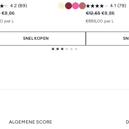
4.2
(89)
4.1
(79)
ended Retail Price:
Huidige prijs:
Recommended Retail
Huidige prijs
5
€8,86
€12,65
€8,86
0 per L
€886,00 per L
SNEL KOPEN
SN