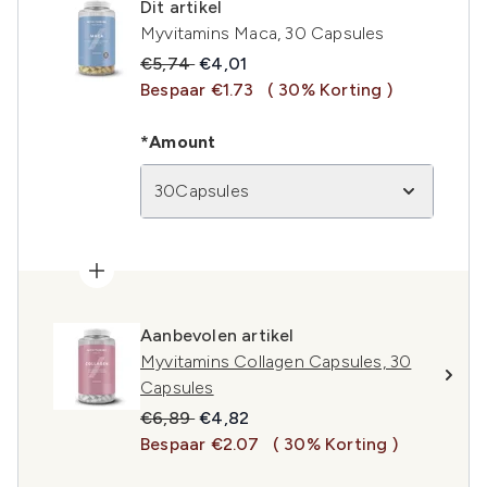
Dit artikel
Myvitamins Maca, 30 Capsules
Recommended Retail Price:
Huidige prijs:
€5,74
€4,01
Bespaar €1.73
( 30% Korting )
*Amount
30Capsules
Aanbevolen artikel
Myvitamins Collagen Capsules, 30
Capsules
Recommended Retail Price:
Huidige prijs:
€6,89
€4,82
Bespaar €2.07
( 30% Korting )