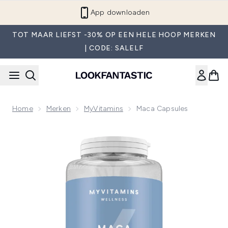
Overslaan naar de hoofdinhou
App downloaden
TOT MAAR LIEFST -30% OP EEN HELE HOOP MERKEN
| CODE: SALELF
Home
Merken
MyVitamins
Maca Capsules
Now showing image 1 Myvitamins Maca, 30 Capsules