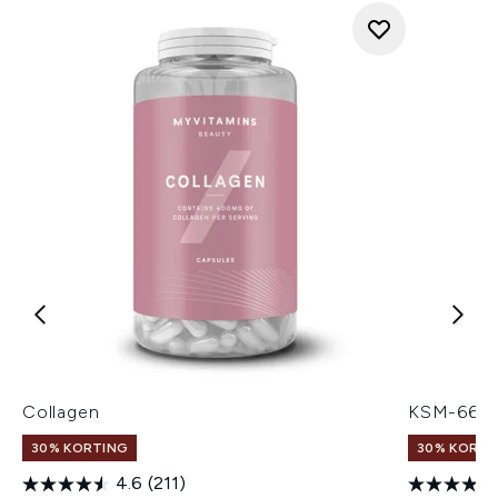
Collagen
KSM-66® 
30% KORTING
30% KORTI
4.6
(211)