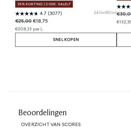
25% KORTING | CODE: SALELF
240ml
90ml
4.7
(3077)
Recomm
€30,0
Recommended Retail Price:
Huidige prijs:
€25,00
€18,75
€132,35
€208,33 per L
SNEL KOPEN
Showing slide 1