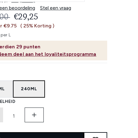
4.7
(3050)
Lees
3050
 een beoordeling
Stel een vraag
beoordelingen.
OMMENDED RETAIL PRICE:
HUIDIGE PRIJS:
,00
€29,25
Dezelfde
paginalink.
r €9.75
( 25% Korting )
 per L
erdien
29
punten
Neem deel aan het loyaliteitsprogramma
ML
240ML
ELHEID