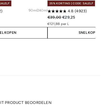
SALELF
25% KORTING | CODE: SALELF
90ml
240ml
2)
4.8
(4923)
 Price:
s:
Recommended Retail Price:
Huidige prijs:
€39,00
€29,25
€121,88 per L
EL KOPEN
SNEL KOPEN