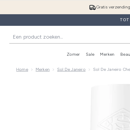
Gratis verzendin
TOT
Zomer
Sale
Merken
Beau
Enter submenu (Zome
E
Home
Merken
Sol De Janeiro
Sol De Janeiro Ch
Now showing image 1 Sol de Janeiro Cheirosa '40 Pe