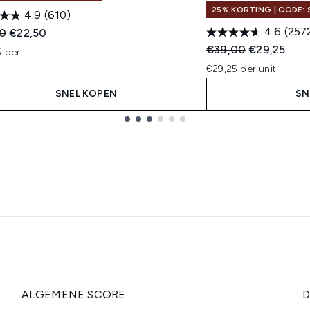
25% KORTING | CODE: 
4.9
(610)
4.6
(257
ended Retail Price:
Huidige prijs:
0
€22,50
Recommended Retail
Huidige prij
€39,00
€29,25
 per L
€29,25 per unit
SNEL KOPEN
SN