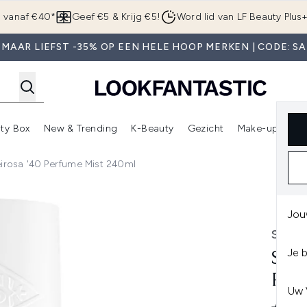
Overslaan naar de hoofdinhou
g vanaf €40*
Geef €5 & Krijg €5!
Word lid van LF Beauty Plus
 MAAR LIEFST -35% OP EEN HELE HOOP MERKEN | CODE: SA
ty Box
New & Trending
K-Beauty
Gezicht
Make-up
Pa
r)
nter submenu (Sale)
Enter submenu (Merken)
Enter submenu (Beauty Box)
Enter submenu (New & Trending)
Enter submenu (K-Beauty
E
eirosa '40 Perfume Mist 240ml
rfume Mist 240ml
Jou
SOL 
Je 
SOL
PER
Uw 