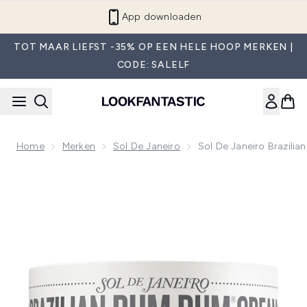
Overslaan naar de hoofdinhou
App downloaden
TOT MAAR LIEFST -35% OP EEN HELE HOOP MERKEN |
CODE: SALELF
Home
Merken
Sol De Janeiro
Sol De Janeiro Brazil
Now showing image 1 Sol de Janeiro Brazilian Bum Bum Crèm