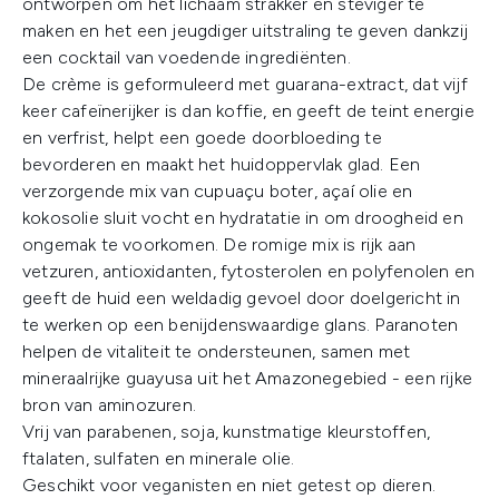
ontworpen om het lichaam strakker en steviger te
maken en het een jeugdiger uitstraling te geven dankzij
een cocktail van voedende ingrediënten.
De crème is geformuleerd met guarana-extract, dat vijf
keer cafeïnerijker is dan koffie, en geeft de teint energie
en verfrist, helpt een goede doorbloeding te
bevorderen en maakt het huidoppervlak glad. Een
verzorgende mix van cupuaçu boter, açaí olie en
kokosolie sluit vocht en hydratatie in om droogheid en
ongemak te voorkomen. De romige mix is rijk aan
vetzuren, antioxidanten, fytosterolen en polyfenolen en
geeft de huid een weldadig gevoel door doelgericht in
te werken op een benijdenswaardige glans. Paranoten
helpen de vitaliteit te ondersteunen, samen met
mineraalrijke guayusa uit het Amazonegebied - een rijke
bron van aminozuren.
Vrij van parabenen, soja, kunstmatige kleurstoffen,
ftalaten, sulfaten en minerale olie.
Geschikt voor veganisten en niet getest op dieren.