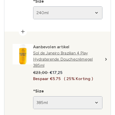
*Size
240ml
Aanbevolen artikel
Sol de Janeiro Brazilian 4 Play
Hydraterende Douchecrèmegel
385ml
Recommended Retail Price:
Huidige prijs:
€23,00
€17,25
Bespaar €5.75
( 25% Korting )
*Size
385ml