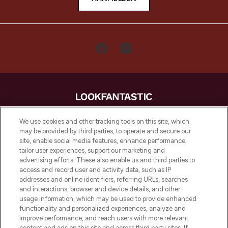
LOOKFANTASTIC is de ultieme online
We use cookies and other tracking tools on this site, which
beautybestemming van Europa, met de
may be provided by third parties, to operate and secure our
beste huidverzorging, haarproducten en
site, enable social media features, enhance performance,
make-up van meer dan 200 topmerken.
tailor user experiences, support our marketing and
Shop online of via de app, met gratis
advertising efforts. These also enable us and third parties to
verzending vanaf €40.
access and record user and activity data, such as IP
addresses and online identifiers, referring URLs, searches
and interactions, browser and device details, and other
Cookie-toestemming
usage information, which may be used to provide enhanced
Do Not Sell or Share My Personal
functionality and personalized experiences, analyze and
Information
improve performance, and reach users with more relevant
content and ads on this site and across third party sites. If