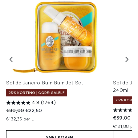
Sol de Janeiro Bum Bum Jet Set
Sol de Ja
240ml
25% KORTING | CODE: SALELF
25% KORTIN
4.8
(1764)
Recommended Retail Price:
Huidige prijs:
€30,00
€22,50
Recommend
Hu
€39,00
€2
€132,35 per L
€121,88 per
SNEL KOPEN