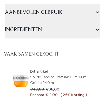
AANBEVOLEN GEBRUIK
INGREDIËNTEN
VAAK SAMEN GEKOCHT
Dit artikel
Sol de Janeiro Brazilian Bum Bum
Crème 240 ml
Recommended Retail Price:
Huidige prijs:
€48,00
€36,00
Bespaar €12.00
( 25% Korting )