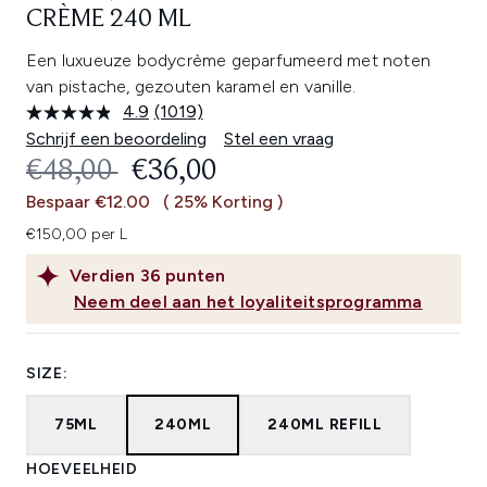
CRÈME 240 ML
Een luxueuze bodycrème geparfumeerd met noten
van pistache, gezouten karamel en vanille.
4.9
(1019)
Lees
1019
Schrijf een beoordeling
Stel een vraag
beoordelingen.
RECOMMENDED RETAIL PRICE:
HUIDIGE PRIJS:
€48,00
€36,00
Dezelfde
paginalink.
Bespaar €12.00
( 25% Korting )
€150,00 per L
Verdien
36
punten
Neem deel aan het loyaliteitsprogramma
SIZE:
75ML
240ML
240ML REFILL
HOEVEELHEID