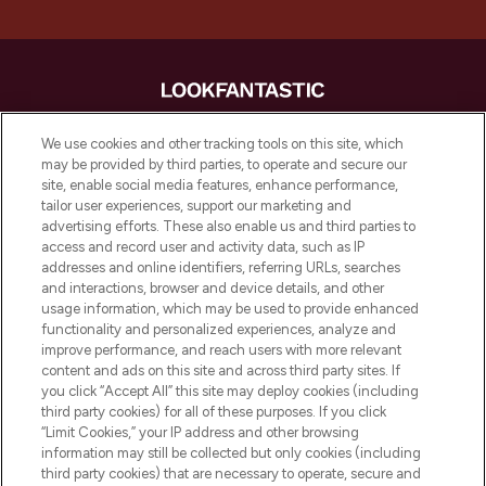
LOOKFANTASTIC is de ultieme online
We use cookies and other tracking tools on this site, which
beautybestemming van Europa, met de
may be provided by third parties, to operate and secure our
beste huidverzorging, haarproducten en
site, enable social media features, enhance performance,
make-up van meer dan 200 topmerken.
tailor user experiences, support our marketing and
Shop online of via de app, met gratis
advertising efforts. These also enable us and third parties to
verzending vanaf €40.
access and record user and activity data, such as IP
addresses and online identifiers, referring URLs, searches
and interactions, browser and device details, and other
Cookie-toestemming
usage information, which may be used to provide enhanced
Do Not Sell or Share My Personal
functionality and personalized experiences, analyze and
Information
improve performance, and reach users with more relevant
content and ads on this site and across third party sites. If
you click “Accept All” this site may deploy cookies (including
HELP & INFORMATIE
third party cookies) for all of these purposes. If you click
“Limit Cookies,” your IP address and other browsing
information may still be collected but only cookies (including
BEDRIJFSINFORMATIE
third party cookies) that are necessary to operate, secure and