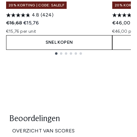
20% KORTING | CODE: SALELF
20% KORTIN
4.8
(424)
Recommended Retail Price:
Huidige prijs:
€16,68
€15,76
€46,00
€15,76 per unit
€46,00 per 
SNEL KOPEN
Showing slide 1