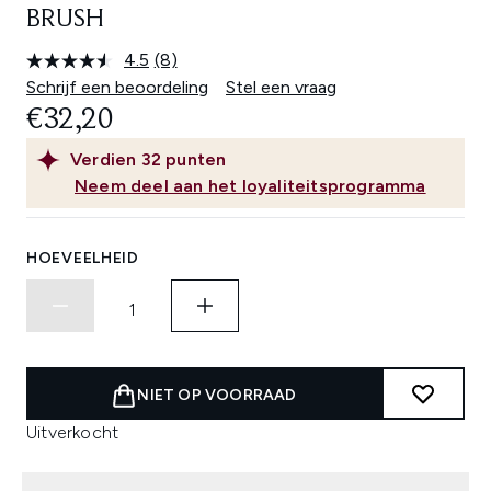
BRUSH
4.5
(8)
Lees
8
Schrijf een beoordeling
Stel een vraag
beoordelingen.
€32,20
Dezelfde
paginalink.
Verdien
32
punten
Neem deel aan het loyaliteitsprogramma
HOEVEELHEID
NIET OP VOORRAAD
Uitverkocht