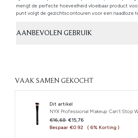
mengt de perfecte hoeveelheid vloeibaar product voor
punt volgt de gezichtscontouren voor een naadloze t
AANBEVOLEN GEBRUIK
VAAK SAMEN GEKOCHT
Dit artikel
NYX Professional Makeup Can't Stop W
Recommended Retail Price:
Huidige prijs:
€16,68
€15,76
Bespaar €0.92
( 6% Korting )