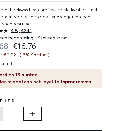
undationkwast van professionele kwaliteit met
 haren voor streeploos aanbrengen en een
ushed resultaat.
4.8
(424)
Lees
424
 een beoordeling
Stel een vraag
beoordelingen.
OMMENDED RETAIL PRICE:
HUIDIGE PRIJS:
,68
€15,76
Dezelfde
paginalink.
r €0.92
( 6% Korting )
er unit
erdien
16
punten
Neem deel aan het loyaliteitsprogramma
ELHEID