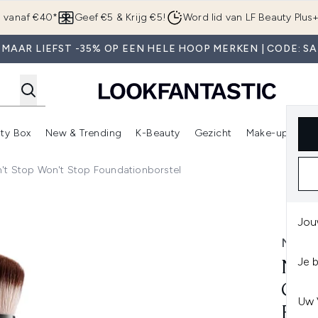
Overslaan naar de hoofdinhou
g vanaf €40*
Geef €5 & Krijg €5!
Word lid van LF Beauty Plus
 MAAR LIEFST -35% OP EEN HELE HOOP MERKEN | CODE: SA
ty Box
New & Trending
K-Beauty
Gezicht
Make-up
Pa
r)
nter submenu (Sale)
Enter submenu (Merken)
Enter submenu (Beauty Box)
Enter submenu (New & Trending)
Enter submenu (K-Beauty
E
't Stop Won't Stop Foundationborstel
 Stop Won't Stop Foundationborstel
Jou
NYX 
Je 
NYX
CAN
Uw 
FOU