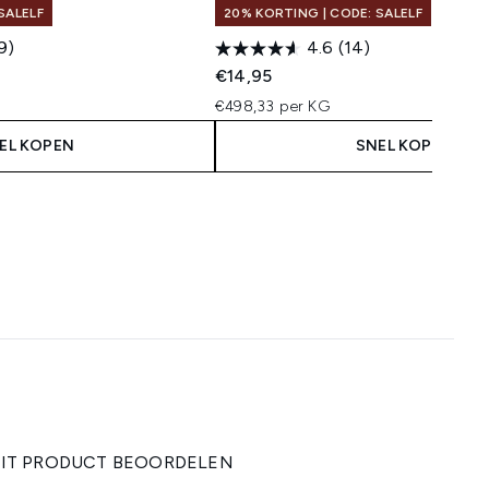
SALELF
20% KORTING | CODE: SALELF
9)
4.6
(14)
€14,95
€498,33 per KG
EL KOPEN
SNEL KOPEN