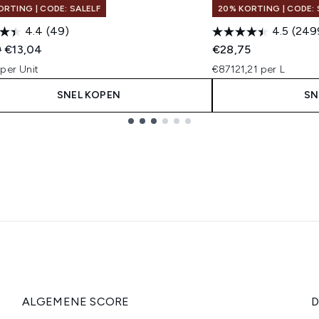
ORTING | CODE: SALELF
20% KORTING | CODE: 
4.4
(49)
4.5
(249
ended Retail Price:
Huidige prijs:
9
€13,04
€28,75
per Unit
€87121,21 per L
SNEL KOPEN
SN