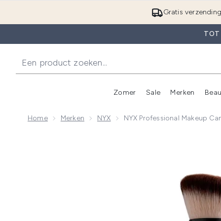
Gratis verzendin
TOT
Zomer
Sale
Merken
Beau
Enter submenu (Zome
E
Home
Merken
NYX
NYX Professional Makeup Can
Now showing image 1 NYX Professional Makeup Can't