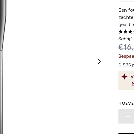
Een fo
zachte
geairbr
Schrijf
REC
€16
Bespaa
€15,76 p
V
HOEVE