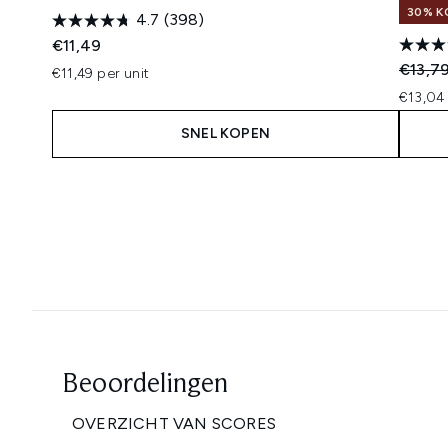
30% K
4.7
(398)
€11,49
Recomm
€13,7
€11,49 per unit
€13,04 
SNEL KOPEN
Showing slide 1