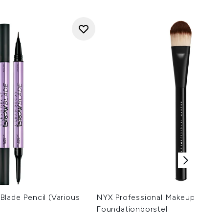
lade Pencil (Various
NYX Professional Makeup Pro Pl
Foundationborstel