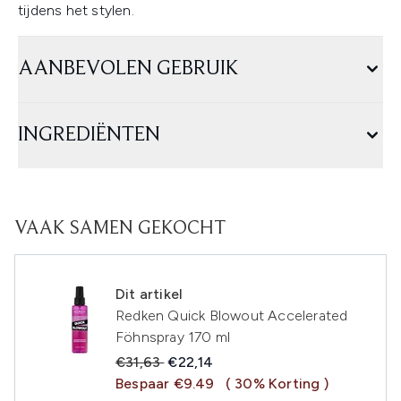
tijdens het stylen.
AANBEVOLEN GEBRUIK
INGREDIËNTEN
VAAK SAMEN GEKOCHT
Dit artikel
Redken Quick Blowout Accelerated
Föhnspray 170 ml
Recommended Retail Price:
Huidige prijs:
€31,63
€22,14
Bespaar €9.49
( 30% Korting )