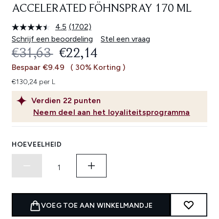
ACCELERATED FÖHNSPRAY 170 ML
4.5
(1702)
Lees
1702
Schrijf een beoordeling
Stel een vraag
beoordelingen.
RECOMMENDED RETAIL PRICE:
HUIDIGE PRIJS:
€31,63
€22,14
Dezelfde
paginalink.
Bespaar €9.49
( 30% Korting )
€130,24 per L
Verdien
22
punten
Neem deel aan het loyaliteitsprogramma
HOEVEELHEID
VOEG TOE AAN WINKELMANDJE