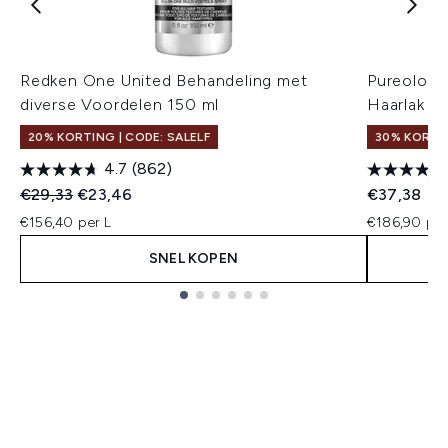
Redken One United Behandeling met
Pureology
diverse Voordelen 150 ml
Haarlak 2
20% KORTING | CODE: SALELF
30% KORTIN
4.7
(862)
Recommended Retail Price:
Huidige prijs:
€29,33
€23,46
€37,38
€156,40 per L
€186,90 per
SNEL KOPEN
Showing slide 1