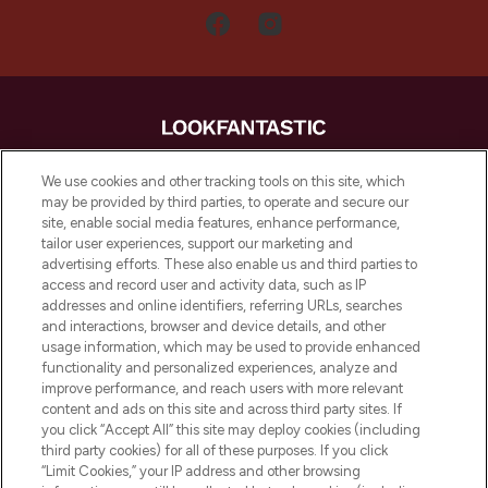
LOOKFANTASTIC is de ultieme online
We use cookies and other tracking tools on this site, which
beautybestemming van Europa, met de
may be provided by third parties, to operate and secure our
beste huidverzorging, haarproducten en
site, enable social media features, enhance performance,
make-up van meer dan 200 topmerken.
tailor user experiences, support our marketing and
Shop online of via de app, met gratis
advertising efforts. These also enable us and third parties to
verzending vanaf €40.
access and record user and activity data, such as IP
addresses and online identifiers, referring URLs, searches
and interactions, browser and device details, and other
Cookie-toestemming
usage information, which may be used to provide enhanced
Do Not Sell or Share My Personal
functionality and personalized experiences, analyze and
Information
improve performance, and reach users with more relevant
content and ads on this site and across third party sites. If
you click “Accept All” this site may deploy cookies (including
HELP & INFORMATIE
third party cookies) for all of these purposes. If you click
“Limit Cookies,” your IP address and other browsing