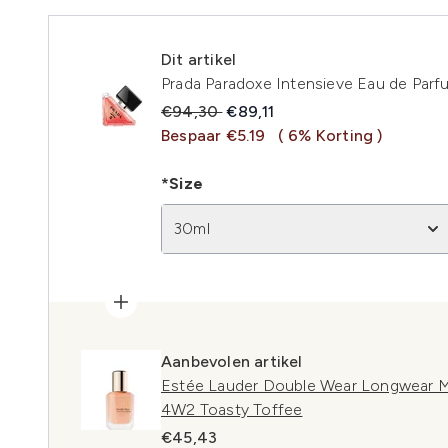
Dit artikel
Prada Paradoxe Intensieve Eau de Parf
Recommended Retail Price:
Huidige prijs:
€94,30
€89,11
Bespaar €5.19
( 6% Korting )
*Size
30ml
Aanbevolen artikel
Estée Lauder Double Wear Longwear M
4W2 Toasty Toffee
€45,43