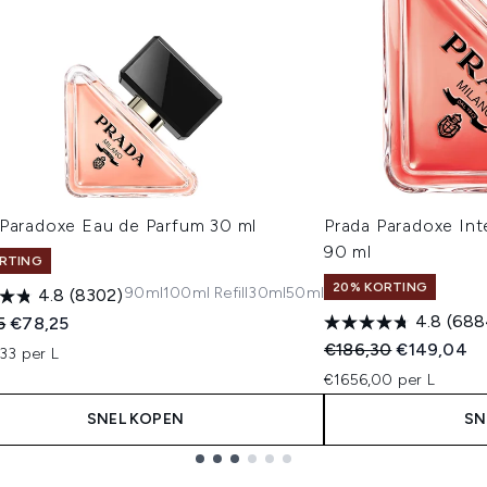
 Paradoxe Eau de Parfum 30 ml
Prada Paradoxe In
90 ml
RTING
20% KORTING
90ml
100ml Refill
30ml
50ml
4.8
(8302)
4.8
(688
ended Retail Price:
Huidige prijs:
5
€78,25
Recommended Retail
Huidige pri
€186,30
€149,04
33 per L
€1656,00 per L
SNEL KOPEN
SN