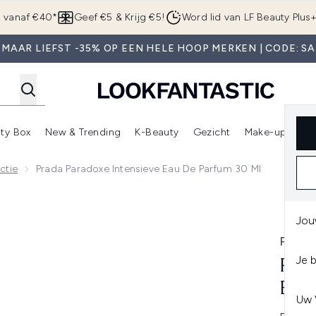
Overslaan naar de hoofdinhou
g vanaf €40*
Geef €5 & Krijg €5!
Word lid van LF Beauty Plus
 MAAR LIEFST -35% OP EEN HELE HOOP MERKEN | CODE: SA
ty Box
New & Trending
K-Beauty
Gezicht
Make-up
Pa
r)
nter submenu (Sale)
Enter submenu (Merken)
Enter submenu (Beauty Box)
Enter submenu (New & Trending)
Enter submenu (K-Beauty
E
ctie
Prada Paradoxe Intensieve Eau De Parfum 30 Ml
de Parfum 30 ml
Jou
PRAD
Je 
PRA
EAU
Uw 