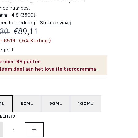
oemige ambergeur met delicate, maar
ende nuances.
4.8
(3509)
Lees
3509
 een beoordeling
Stel een vraag
beoordelingen.
OMMENDED RETAIL PRICE:
HUIDIGE PRIJS:
,30
€89,11
Dezelfde
paginalink.
r €5.19
( 6% Korting )
3 per L
erdien
89
punten
Neem deel aan het loyaliteitsprogramma
ML
50ML
90ML
100ML
ELHEID