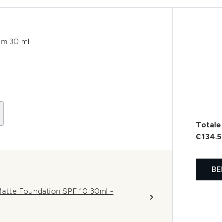
um 30 ml
Totale 
€134.
BE
atte Foundation SPF 10 30ml -