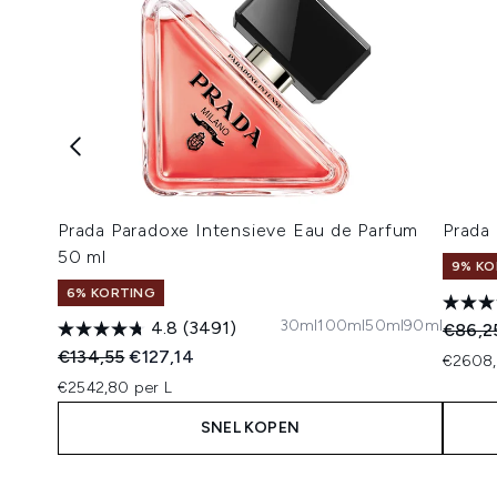
Prada Paradoxe Intensieve Eau de Parfum
Prada
50 ml
9% KO
6% KORTING
30ml
100ml
50ml
90ml
4.8
(3491)
Recomm
€86,2
Recommended Retail Price:
Huidige prijs:
€134,55
€127,14
€2608,
€2542,80 per L
SNEL KOPEN
Showing slide 1