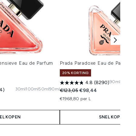
tensieve Eau de Parfum
Prada Paradoxe Eau de Parfum 
20% KORTING
90ml
100ml R
4.8
(8290)
30ml
100ml
50ml
90ml
4)
Recommended Retail Price:
Huidige prijs:
€123,05
€98,44
 Price:
js:
€1968,80 per L
EL KOPEN
SNEL KOPEN