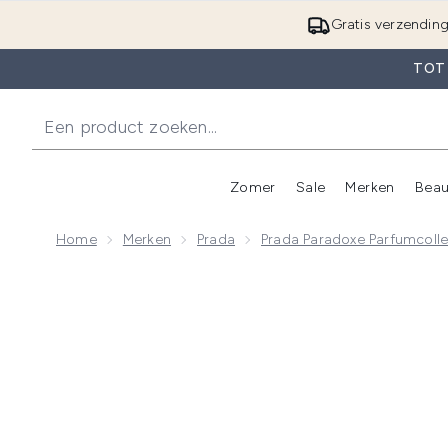
Gratis verzendin
TOT
Zomer
Sale
Merken
Beau
Enter submenu (Zome
E
Home
Merken
Prada
Prada Paradoxe Parfumcolle
Now showing image 1 Prada Paradoxe Intensieve Eau 