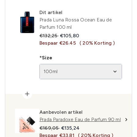
Dit artikel
Prada Luna Rossa Ocean Eau de
Parfum 100 ml
Recommended Retail Price:
Huidige prijs:
€132,25
€105,80
Bespaar €26.45
( 20% Korting )
*Size
100ml
Aanbevolen artikel
Prada Paradoxe Eau de Parfum 90 ml
Recommended Retail Price:
Huidige prijs:
€169,05
€135,24
Bespaar €33.81
( 20% Korting )