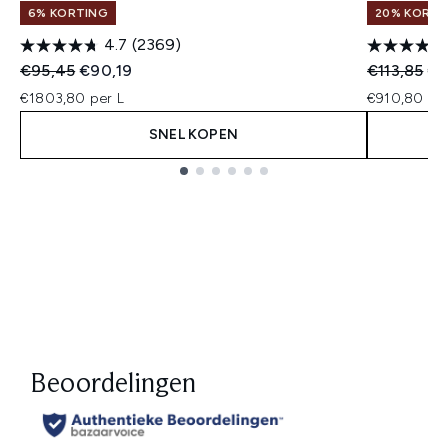
6% KORTING
20% KORTI
4.7
(2369)
Recommended Retail Price:
Huidige prijs:
Recommend
Hui
€95,45
€90,19
€113,85
€9
€1803,80 per L
€910,80 per
SNEL KOPEN
Showing slide 1