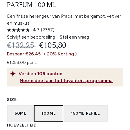
PARFUM 100 ML
Een frisse herengeur van Prada, met bergamot, vetiver
en muskus.
4.7
(2357)
Lees
2357
Schrijf een beoordeling
Stel een vraag
beoordelingen.
RECOMMENDED RETAIL PRICE:
HUIDIGE PRIJS:
€132,25
€105,80
Dezelfde
paginalink.
Bespaar €26.45
( 20% Korting )
€1058,00 per L
Verdien
106
punten
Neem deel aan het loyaliteitsprogramma
SIZE:
50ML
100ML
150ML REFILL
HOEVEELHEID