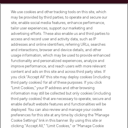
LOOKFANTASTIC is de ultieme online
We use cookies and other tracking tools on this site, which
beautybestemming van Europa, met de
may be provided by third parties, to operate and secure our
beste huidverzorging, haarproducten en
site, enable social media features, enhance performance,
make-up van meer dan 200 topmerken.
tailor user experiences, support our marketing and
Shop online of via de app, met gratis
advertising efforts. These also enable us and third parties to
verzending vanaf €40.
access and record user and activity data, such as IP
addresses and online identifiers, referring URLs, searches
and interactions, browser and device details, and other
Cookie-toestemming
usage information, which may be used to provide enhanced
Do Not Sell or Share My Personal
functionality and personalized experiences, analyze and
Information
improve performance, and reach users with more relevant
content and ads on this site and across third party sites. If
you click “Accept All” this site may deploy cookies (including
HELP & INFORMATIE
third party cookies) for all of these purposes. If you click
“Limit Cookies,” your IP address and other browsing
information may still be collected but only cookies (including
BEDRIJFSINFORMATIE
third party cookies) that are necessary to operate, secure and
enable default website features and functionalities will be
deployed. You can also review and manage your cookie
OVER LOOKFANTASTIC
preferences for this site at any time by clicking the “Manage
Cookie Settings” link in this banner. By using this site or
clicking "Accept All," "Limit Cookies," or "Manage Cookie