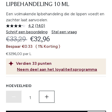
LIPBEHANDELING 10 ML
Een volmakende lipbehandeling die de lippen voedt en
zachter laat aanvoelen.
4.2
(140)
Lees
140
Schrijf een beoordeling
Stel een vraag
beoordelingen.
RECOMMENDED RETAIL PRICE:
HUIDIGE PRIJS:
€33,29
€32,96
Dezelfde
paginalink.
Bespaar €0.33
( 1% Korting )
€3296,00 per L
Verdien
33
punten
Neem deel aan het loyaliteitsprogramma
HOEVEELHEID