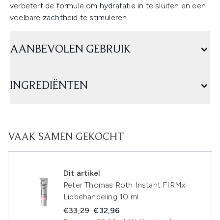
verbetert de formule om hydratatie in te sluiten en een
voelbare zachtheid te stimuleren.
AANBEVOLEN GEBRUIK
INGREDIËNTEN
VAAK SAMEN GEKOCHT
Dit artikel
Peter Thomas Roth Instant FIRMx
Lipbehandeling 10 ml
Recommended Retail Price:
Huidige prijs:
€33,29
€32,96