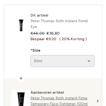
Dit artikel
Peter Thomas Roth Instant FirmX
Eye
Recommended Retail Price:
Huidige prijs:
€46,00
€36,80
Bespaar €9.20
( 20% Korting )
*Size
30ml
Aanbevolen artikel
Peter Thomas Roth Instant Firmx
Temporary Face Tightener 100ml