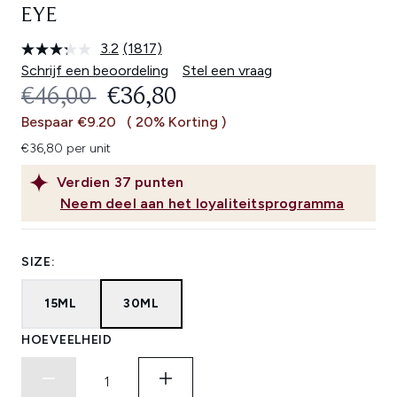
EYE
3.2
(1817)
Lees
1817
Schrijf een beoordeling
Stel een vraag
beoordelingen.
RECOMMENDED RETAIL PRICE:
HUIDIGE PRIJS:
€46,00
€36,80
Dezelfde
paginalink.
Bespaar €9.20
( 20% Korting )
€36,80 per unit
Verdien
37
punten
Neem deel aan het loyaliteitsprogramma
SIZE:
15ML
30ML
HOEVEELHEID