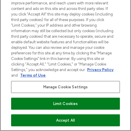
improve performance, and reach users with more relevant
AANMELDEN
content and ads on this site and across third party sites. If
you click “Accept All” this site may deploy cookies (including
third party cookies) for all of these purposes. If you click
“Limit Cookies,” your IP address and other browsing
information may still be collected but only cookies (including
third party cookies) that are necessary to operate, secure and
enable default website features and functionalities will be
deployed. You can also review and manage your cookie
preferences for this site at any time by clicking the “Manage
Cookie Settings” link in this banner. By using this site or
clicking "Accept All," "Limit Cookies," or "Manage Cookie
Settings," you acknowledge and accept our
Privacy Policy
LOOKFANTASTIC is de ultieme online
and
Terms of Use
.
beautybestemming van Europa, met de
beste huidverzorging, haarproducten en
Manage Cookie Settings
make-up van meer dan 200 topmerken.
Shop online of via de app, met gratis
verzending vanaf €40.
Limit Cookies
Cookie-toestemming
VOEG TOE AAN WINKELMANDJE
Accept All
Do Not Sell or Share My Personal
Information