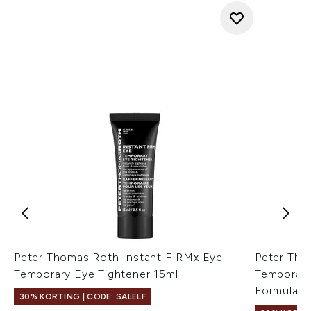
Peter Thomas Roth Instant FIRMx Eye
Peter Tho
Temporary Eye Tightener 15ml
Temporary
Formula 2
30% KORTING | CODE: SALELF