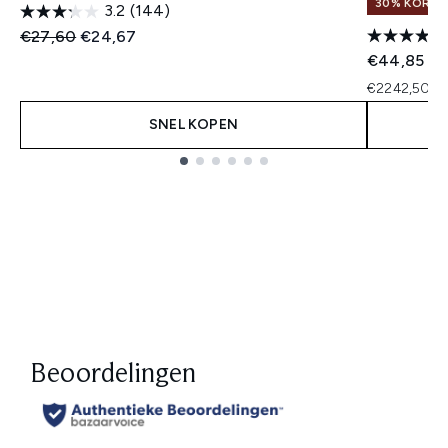
30% KORTIN
3.2
(144)
Recommended Retail Price:
Huidige prijs:
€27,60
€24,67
€44,85
€2242,50 pe
SNEL KOPEN
Showing slide 1