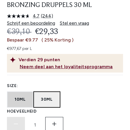
BRONZING DRUPPELS 30 ML
4.7
(244)
Lees
244
Schrijf een beoordeling
Stel een vraag
beoordelingen.
RECOMMENDED RETAIL PRICE:
HUIDIGE PRIJS:
€39,10
€29,33
Dezelfde
paginalink.
Bespaar €9.77
( 25% Korting )
€977,67 per L
Verdien
29
punten
Neem deel aan het loyaliteitsprogramma
SIZE:
10ML
30ML
HOEVEELHEID