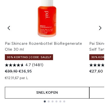
Pai Skincare Rozenbottel BioRegenerate
Pai Skinca
Olie 30 ml
Self Tan 
30% KORTING | CODE: SALELF
30% KORTIN
4.7
(1481)
Recommended Retail Price:
Huidige prijs:
€39,10
€36,95
€27,60
€1231,67 per L
SNEL KOPEN
Showing slide 1