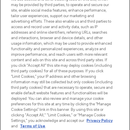
beautybestemming van Europa, met de
may be provided by third parties, to operate and secure our
beste huidverzorging, haarproducten en
site, enable social media features, enhance performance,
make-up van meer dan 200 topmerken.
tailor user experiences, support our marketing and
Shop online of via de app, met gratis
advertising efforts. These also enable us and third parties to
verzending vanaf €40.
access and record user and activity data, such as IP
addresses and online identifiers, referring URLs, searches
and interactions, browser and device details, and other
Cookie-toestemming
usage information, which may be used to provide enhanced
Do Not Sell or Share My Personal
functionality and personalized experiences, analyze and
Information
improve performance, and reach users with more relevant
content and ads on this site and across third party sites. If
you click “Accept All” this site may deploy cookies (including
HELP & INFORMATIE
third party cookies) for all of these purposes. If you click
“Limit Cookies,” your IP address and other browsing
information may still be collected but only cookies (including
BEDRIJFSINFORMATIE
third party cookies) that are necessary to operate, secure and
enable default website features and functionalities will be
deployed. You can also review and manage your cookie
OVER LOOKFANTASTIC
preferences for this site at any time by clicking the “Manage
Cookie Settings” link in this banner. By using this site or
clicking "Accept All," "Limit Cookies," or "Manage Cookie
Settings," you acknowledge and accept our
Privacy Policy
and
Terms of Use
.