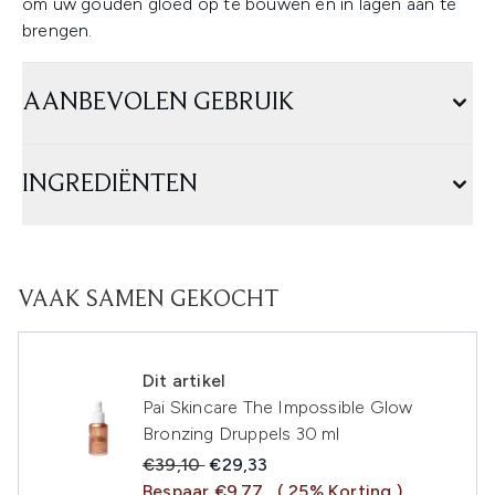
om uw gouden gloed op te bouwen en in lagen aan te
brengen.
AANBEVOLEN GEBRUIK
INGREDIËNTEN
VAAK SAMEN GEKOCHT
Dit artikel
Pai Skincare The Impossible Glow
Bronzing Druppels 30 ml
Recommended Retail Price:
Huidige prijs:
€39,10
€29,33
Bespaar €9.77
( 25% Korting )