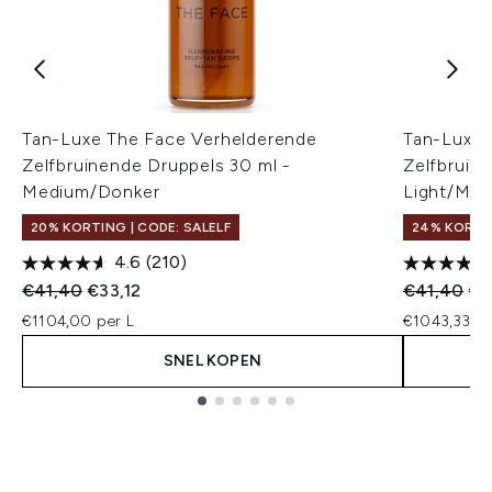
Tan-Luxe The Face Verhelderende
Tan-Luxe 
Zelfbruinende Druppels 30 ml -
Zelfbruin
Medium/Donker
Light/Me
20% KORTING | CODE: SALELF
24% KORTI
4.6
(210)
Recommended Retail Price:
Huidige prijs:
Recommend
Hui
€41,40
€33,12
€41,40
€3
€1104,00 per L
€1043,33 pe
SNEL KOPEN
Showing slide 1