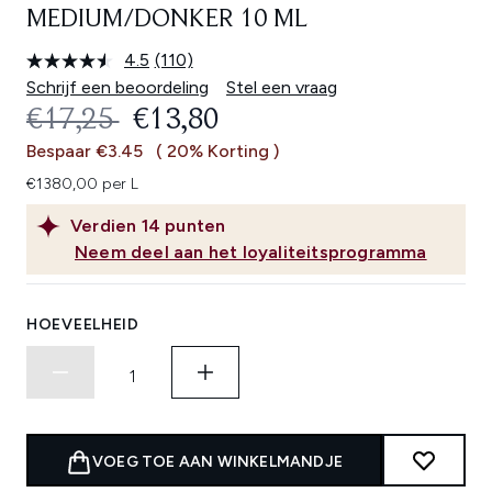
MEDIUM/DONKER 10 ML
4.5
(110)
Lees
110
Schrijf een beoordeling
Stel een vraag
beoordelingen.
RECOMMENDED RETAIL PRICE:
HUIDIGE PRIJS:
€17,25
€13,80
Dezelfde
paginalink.
Bespaar €3.45
( 20% Korting )
€1380,00 per L
Verdien
14
punten
Neem deel aan het loyaliteitsprogramma
HOEVEELHEID
VOEG TOE AAN WINKELMANDJE