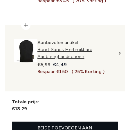
Bespaar €3.45
( 20% Korting )
Aanbevolen artikel
Bondi Sands Herbruikbare
Aanbrenghandschoen
Recommended Retail Price:
Huidige prijs:
€5,99
€4,49
Bespaar €1.50
( 25% Korting )
Totale prijs:
€18.29
BEIDE TOEVOEGEN AAN