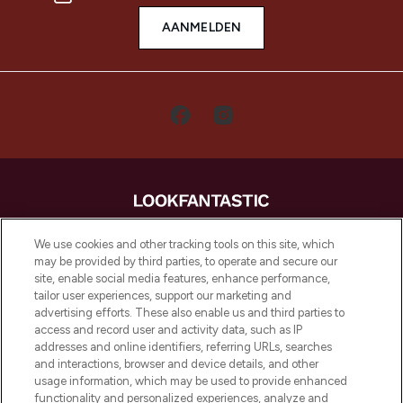
AANMELDEN
LOOKFANTASTIC is de ultieme online
We use cookies and other tracking tools on this site, which
beautybestemming van Europa, met de
may be provided by third parties, to operate and secure our
beste huidverzorging, haarproducten en
site, enable social media features, enhance performance,
make-up van meer dan 200 topmerken.
tailor user experiences, support our marketing and
Shop online of via de app, met gratis
advertising efforts. These also enable us and third parties to
verzending vanaf €40.
access and record user and activity data, such as IP
addresses and online identifiers, referring URLs, searches
and interactions, browser and device details, and other
Cookie-toestemming
usage information, which may be used to provide enhanced
Do Not Sell or Share My Personal
functionality and personalized experiences, analyze and