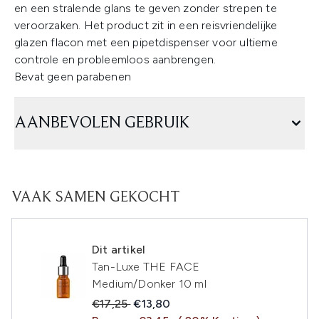
en een stralende glans te geven zonder strepen te
veroorzaken. Het product zit in een reisvriendelijke
glazen flacon met een pipetdispenser voor ultieme
controle en probleemloos aanbrengen.
Bevat geen parabenen
AANBEVOLEN GEBRUIK
VAAK SAMEN GEKOCHT
Dit artikel
Tan-Luxe THE FACE
Medium/Donker 10 ml
Recommended Retail Price:
Huidige prijs:
€17,25
€13,80