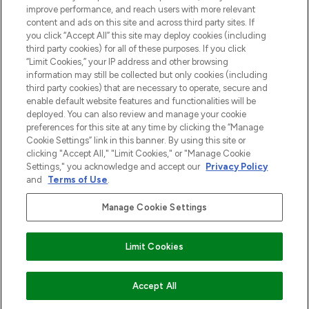
Information
improve performance, and reach users with more relevant
content and ads on this site and across third party sites. If
you click “Accept All” this site may deploy cookies (including
HELP & INFORMATIE
third party cookies) for all of these purposes. If you click
“Limit Cookies,” your IP address and other browsing
information may still be collected but only cookies (including
BEDRIJFSINFORMATIE
third party cookies) that are necessary to operate, secure and
enable default website features and functionalities will be
deployed. You can also review and manage your cookie
OVER LOOKFANTASTIC
preferences for this site at any time by clicking the “Manage
Cookie Settings” link in this banner. By using this site or
clicking "Accept All," "Limit Cookies," or "Manage Cookie
Settings," you acknowledge and accept our
Privacy Policy
and
Terms of Use
.
Betaal veilig met
Manage Cookie Settings
Limit Cookies
2026 THG Beauty Europe GmbH Maximilianstrasse 54 80538 Munich
VOEG TOE AAN WINKELMANDJE
Accept All