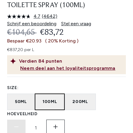
TOILETTE SPRAY (100ML)
4.7
(4642)
Lees
4642
Schrijf een beoordeling
Stel een vraag
beoordelingen.
RECOMMENDED RETAIL PRICE:
HUIDIGE PRIJS:
€104,65
€83,72
Dezelfde
paginalink.
Bespaar €20.93
( 20% Korting )
€837,20 per L
Verdien
84
punten
Neem deel aan het loyaliteitsprogramma
SIZE:
50ML
100ML
200ML
HOEVEELHEID