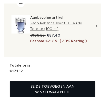
Aanbevolen artikel
Paco Rabanne Invictus Eau de
Toilette (100 ml)
Recommended Retail Price:
Huidige prijs:
€109,25
€87,40
Bespaar €21.85
( 20% Korting )
Totale prijs:
€171.12
BEIDE TOEVOEGEN AAN
WINKELWAGENTJE