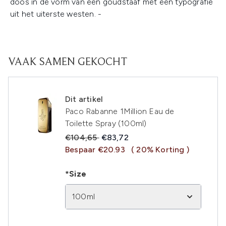
doos in de vorm van een goudstaaf met een typografie
uit het uiterste westen. -
VAAK SAMEN GEKOCHT
Dit artikel
Paco Rabanne 1Million Eau de
Toilette Spray (100ml)
Recommended Retail Price:
Huidige prijs:
€104,65
€83,72
Bespaar €20.93
( 20% Korting )
*Size
100ml