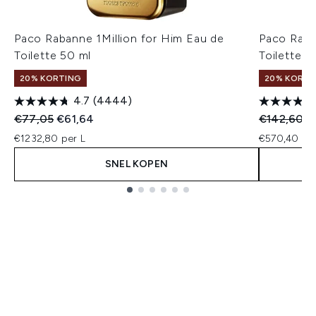
Paco Rabanne 1Million for Him Eau de
Paco Raba
Toilette 50 ml
Toilette 2
20% KORTING
20% KORTI
4.7
(4444)
Recommended Retail Price:
Huidige prijs:
Recommend
Hu
€77,05
€61,64
€142,60
€
€1232,80 per L
€570,40 per
SNEL KOPEN
Showing slide 1