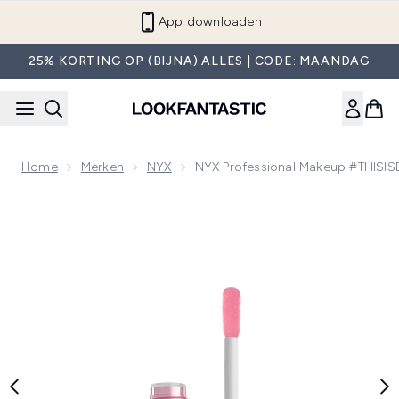
Overslaan naar de hoofdinhou
App downloaden
25% KORTING OP (BIJNA) ALLES | CODE: MAANDAG
Home
Merken
NYX
NYX Professional Makeup #THISIS
Now showing image 1 NYX Professional Makeup #THISISEV