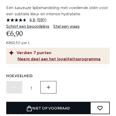
Een luxueuze lipbehandeling met voedende oliën voor
een subtiele kleur en intense hydratatie.
4.6
(591)
Lees
591
Schrijf een beoordeling
Stel een vraag
beoordelingen.
€6,90
Dezelfde
paginalink.
€862,50 per L
Verdien
7
punten
Neem deel aan het loyaliteitsprogramma
HOEVEELHEID
NIET OP VOORRAAD