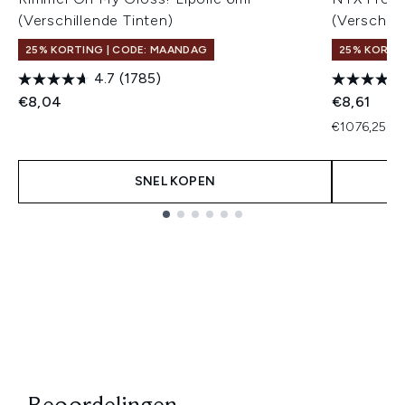
(Verschillende Tinten)
(Verschill
25% KORTING | CODE: MAANDAG
25% KORTI
4.7
(1785)
€8,04
€8,61
€1076,25 pe
SNEL KOPEN
Showing slide 1